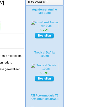
w)
Iets voor u?
Aquaforest Amino
Mix 10ml
€ 7,25
Tropical Dafnia
 ideale middel om
100ml
eenheden.
ware gewicht een
€ 3,98
ATI Powermodule T5
Armatuur 10x39watt