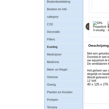
Bodembedekking
Met
een
Boeken en info
geluidsniveau
van
max
category
slechts
25dBA
CO2
‹
zijn
de
Decoratie
koelings
ventilatoren
Filters
van
GHL
Omschrijving
uiterst
Koeling
stil.
Doordat
Met een geluidsn
Medicijnen
er
Doordat er wel e
wel
uw aquarium te 
Medicine
een
De ventilatoren
lucht
Meet- en Regel
van
Het geheel van d
65
degelijk en kwali
Osmose
KUB
Wordt geleverd i
wordt
12 Volt
verplaatst
40 x 125 x 27
Overig
per
propellor
Planten en Koralen
is
de
Pompen
GHL
Propellorbreeze
Terraria
het