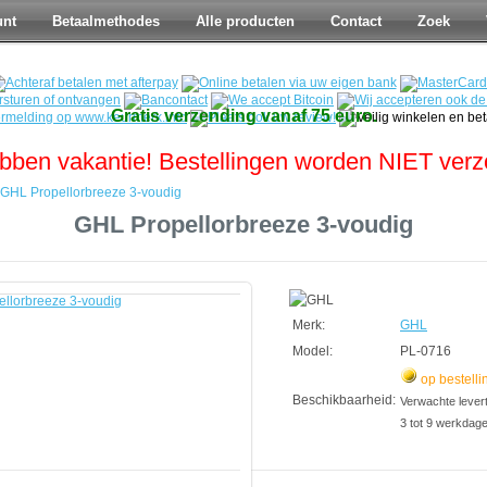
unt
Betaalmethodes
Alle producten
Contact
Zoek
Gratis verzending vanaf 75 euro.
bben vakantie! Bestellingen worden NIET ver
GHL Propellorbreeze 3-voudig
GHL Propellorbreeze 3-voudig
reeze
Merk:
GHL
Model:
PL-0716
op bestelli
Beschikbaarheid:
Verwachte leverti
3 tot 9 werkdag