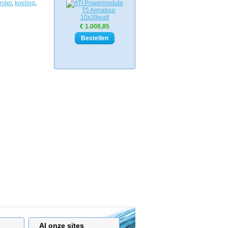
roler
,
koeling
,
€ 1.008,85
Al onze sites