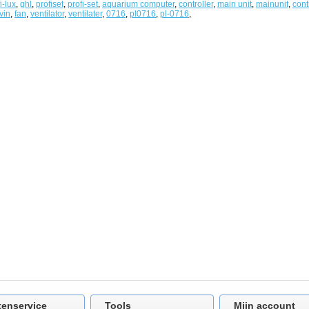
i-lux
,
ghl
,
profiset
,
profi-set
,
aquarium computer
,
controller
,
main unit
,
mainunit
,
cont
vin
,
fan
,
ventilator
,
ventilater
,
0716
,
pl0716
,
pl-0716
,
tenservice
Tools
Mijn account