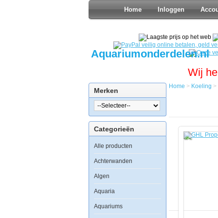
Home
Inloggen
Acco
Aquariumonderdelen.nl
Wij he
Home
>
Koeling
>
Merken
Home
Koeling
GHL
Propellorb
Categorieën
3-
voudig
Alle producten
Achterwanden
GHL
Algen
Propellorbreeze
3-
Aquaria
voudig
Aquariums