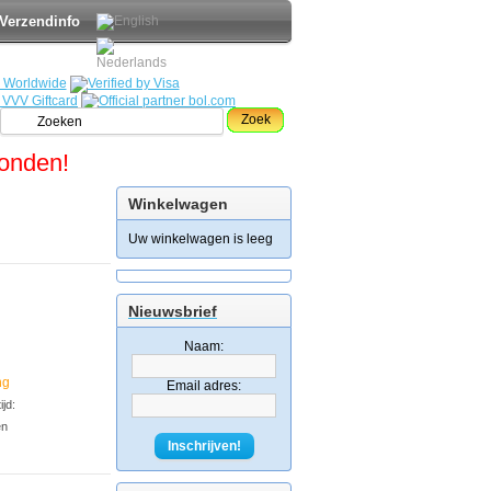
Verzendinfo
Zoek
zonden!
Winkelwagen
Uw winkelwagen is leeg
Nieuwsbrief
Naam:
ng
Email adres:
jd:
en
Inschrijven!