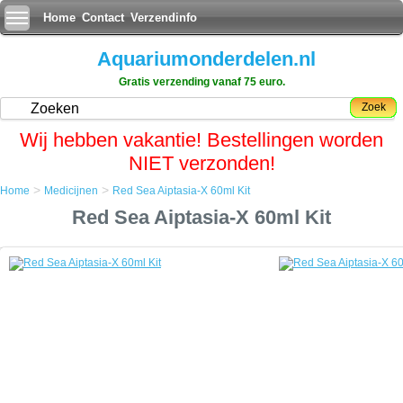
Home
Contact
Verzendinfo
Aquariumonderdelen.nl
Gratis verzending vanaf 75 euro.
Zoek
Wij hebben vakantie! Bestellingen worden
NIET verzonden!
>
>
Home
Medicijnen
Red Sea Aiptasia-X 60ml Kit
Home
Red Sea Aiptasia-X 60ml Kit
Medicijnen
Red Sea Aiptasia-X 60ml Kit
Red Sea Aiptasia-X 60ml Kit
Aiptasia sp. worden beschouwd als ongedierte in het zeeaquarium,
omdat ze belastend zijn voor koralen om hen heen, en soms zelfs vis
en ongewervelden steken.
Ze worden vaak per ongeluk geÃÂ¯mporteerd, samen met levend
steen. Eenmaal aanwezig in het aquarium, zijn poliepen moeilijk te
verwijderen.
Verkeerde pogingen creeren vaak onbedoeld nieuwe poliepen door
het regenereren van resten.