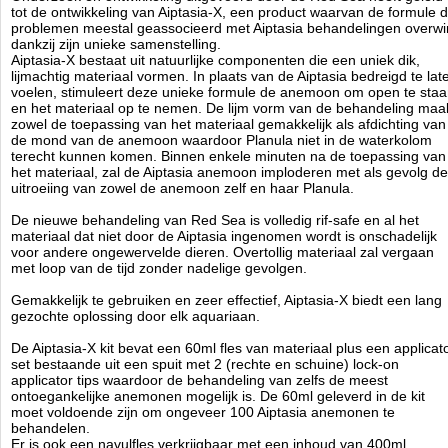
tot de ontwikkeling van Aiptasia-X, een product waarvan de formule 
problemen meestal geassocieerd met Aiptasia behandelingen overwi
dankzij zijn unieke samenstelling.
Aiptasia-X bestaat uit natuurlijke componenten die een uniek dik,
lijmachtig materiaal vormen. In plaats van de Aiptasia bedreigd te lat
voelen, stimuleert deze unieke formule de anemoon om open te sta
en het materiaal op te nemen. De lijm vorm van de behandeling maa
zowel de toepassing van het materiaal gemakkelijk als afdichting van
de mond van de anemoon waardoor Planula niet in de waterkolom
terecht kunnen komen. Binnen enkele minuten na de toepassing van
het materiaal, zal de Aiptasia anemoon imploderen met als gevolg de
uitroeiing van zowel de anemoon zelf en haar Planula.
De nieuwe behandeling van Red Sea is volledig rif-safe en al het
materiaal dat niet door de Aiptasia ingenomen wordt is onschadelijk
voor andere ongewervelde dieren. Overtollig materiaal zal vergaan
met loop van de tijd zonder nadelige gevolgen.
Gemakkelijk te gebruiken en zeer effectief, Aiptasia-X biedt een lang
gezochte oplossing door elk aquariaan.
De Aiptasia-X kit bevat een 60ml fles van materiaal plus een applicat
set bestaande uit een spuit met 2 (rechte en schuine) lock-on
applicator tips waardoor de behandeling van zelfs de meest
ontoegankelijke anemonen mogelijk is. De 60ml geleverd in de kit
moet voldoende zijn om ongeveer 100 Aiptasia anemonen te
behandelen.
Er is ook een navulfles verkrijgbaar met een inhoud van 400ml,