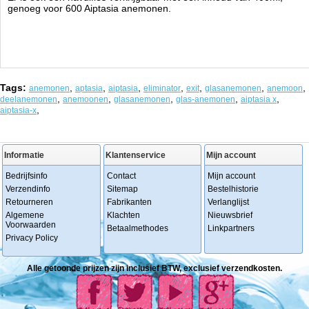
genoeg voor 600 Aiptasia anemonen.
Tags:
,
,
,
,
,
,
,
anemonen
aptasia
aiptasia
eliminator
exit
glasanemonen
anemoon
,
,
,
,
,
deelanemonen
anemoonen
glasanemonen
glas-anemonen
aiptasia x
,
aiptasia-x
Informatie
Klantenservice
Mijn account
Bedrijfsinfo
Contact
Mijn account
Verzendinfo
Sitemap
Bestelhistorie
Retourneren
Fabrikanten
Verlanglijst
Algemene
Klachten
Nieuwsbrief
Voorwaarden
Betaalmethodes
Linkpartners
Privacy Policy
Alle getoonde prijzen zijn inclusief BTW, exclusief verzendkosten.