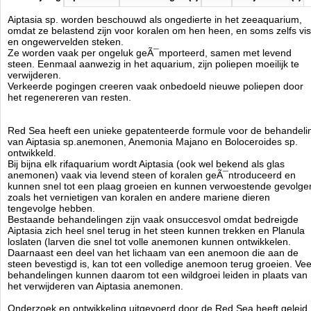
terecht kunnen komen. Binnen enkele minuten na de toepassing van
het materiaal, zal de Aiptasia anemoon imploderen met als gevolg de
Aiptasia sp. worden beschouwd als ongedierte in het zeeaquarium,
uitroeiing van zowel de anemoon zelf en haar Planula.
omdat ze belastend zijn voor koralen om hen heen, en soms zelfs vis
en ongewervelden steken.
De nieuwe behandeling van Red Sea is volledig rif-safe en al het
Ze worden vaak per ongeluk geÃ¯mporteerd, samen met levend
materiaal dat niet door de Aiptasia ingenomen wordt is onschadelijk
steen. Eenmaal aanwezig in het aquarium, zijn poliepen moeilijk te
voor andere ongewervelde dieren. Overtollig materiaal zal vergaan
verwijderen.
met loop van de tijd zonder nadelige gevolgen.
Verkeerde pogingen creeren vaak onbedoeld nieuwe poliepen door
het regenereren van resten.
Gemakkelijk te gebruiken en zeer effectief, Aiptasia-X biedt een lang
gezochte oplossing door elk aquariaan.
Red Sea heeft een unieke gepatenteerde formule voor de behandeli
De Aiptasia-X kit bevat een 60ml fles van materiaal plus een applicator
van Aiptasia sp.anemonen, Anemonia Majano en Boloceroides sp.
set bestaande uit een spuit met 2 (rechte en schuine) lock-on
ontwikkeld.
applicator tips waardoor de behandeling van zelfs de meest
Bij bijna elk rifaquarium wordt Aiptasia (ook wel bekend als glas
ontoegankelijke anemonen mogelijk is. De 60ml geleverd in de kit
anemonen) vaak via levend steen of koralen geÃ¯ntroduceerd en
moet voldoende zijn om ongeveer 100 Aiptasia anemonen te
kunnen snel tot een plaag groeien en kunnen verwoestende gevolge
behandelen.
zoals het vernietigen van koralen en andere mariene dieren
Er is ook een navulfles verkrijgbaar met een inhoud van 400ml,
tengevolge hebben.
genoeg voor 600 Aiptasia anemonen.
Bestaande behandelingen zijn vaak onsuccesvol omdat bedreigde
Aiptasia zich heel snel terug in het steen kunnen trekken en Planula
loslaten (larven die snel tot volle anemonen kunnen ontwikkelen.
Red Sea
Daarnaast een deel van het lichaam van een anemoon die aan de
Manufactured by:
Red Sea
steen bevestigd is, kan tot een volledige anemoon terug groeien. Vee
Model:
RED-22231
behandelingen kunnen daarom tot een wildgroei leiden in plaats van
Product ID:
7290100771969
het verwijderen van Aiptasia anemonen.
3.1
112
14.96
14.96
2026-09-04
2
Available from:
Aquariumonderdelen.nl
New
Onderzoek en ontwikkeling uitgevoerd door de Red Sea heeft geleid