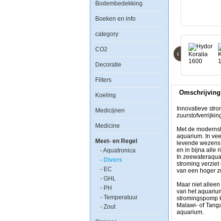
Bodembedekking
Boeken en info
Innovatieve
stromingspomp
category
voor
een
CO2
‹
vlotte
en
Decoratie
brede
stroom
Filters
in
zoet-
Omschrijving
en
Koeling
zeewateraquaria,
ideaal
Innovatieve stro
Medicijnen
voor
zuurstofverrijki
zuurstofverrijking
Medicine
en
Met de modernst
om
aquarium. In vee
Meet- en Regel
een
levende wezens.
natuurlijke
en in bijna alle 
- Aquatronica
waterstroom
In zeewateraquar
- Divers
te
stroming verziet
- EC
simuleren
van een hoger zu
in
- GHL
het
Maar niet allee
- PH
aquarium
van het aquarium
- Temperatuur
stromingspomp k
Met
Malawi- of Tanga
- Zout
de
aquarium.
modernste