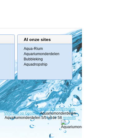
Al onze sites
Aqua-Rium
Aquariumonderdelen
Bubbleking
Aquadropship
Powered
By
Aquariumonderdelen.
Vind ons op Google+
Aquariumonderdelen
Aquariumonderdelen
5
/5 uit de
58
reviews