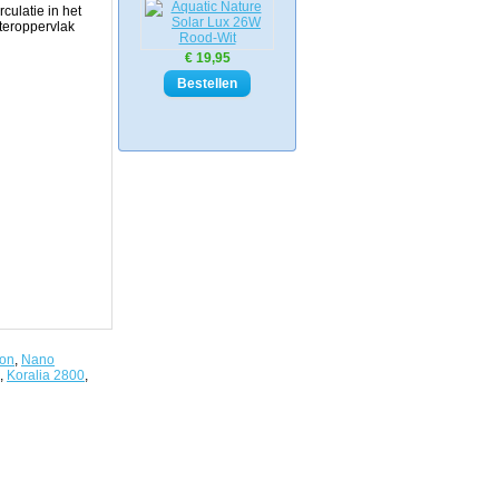
culatie in het
teroppervlak
€ 19,95
ion
,
Nano
,
Koralia 2800
,