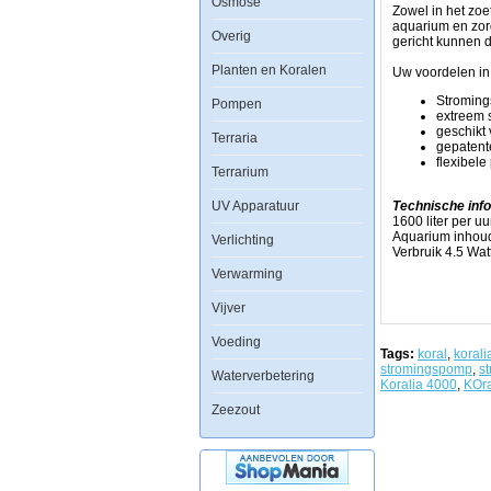
Osmose
technologie
Zowel in het zoe
zorgen
aquarium en zor
Overig
de
gericht kunnen 
Hydor
Planten en Koralen
stromingspompen
Uw voordelen i
voor
Stroming
een
Pompen
extreem s
natuurlijke
geschikt 
watercirculatie
Terraria
gepatent
in
flexibele
het
Terrarium
aquarium.
In
UV Apparatuur
Technische info
veel
1600 liter per u
zoet-
Aquarium inhoud 
Verlichting
en
Verbruik 4.5 Wat
zeewateraquaria
is
Verwarming
een
vlotte
Vijver
en
brede
Voeding
stroming
Tags:
koral
,
korali
van
stromingspomp
,
s
Waterverbetering
belang
Koralia 4000
,
KOra
voor
Zeezout
de
daarin
gehouden
levende
wezens.
Met