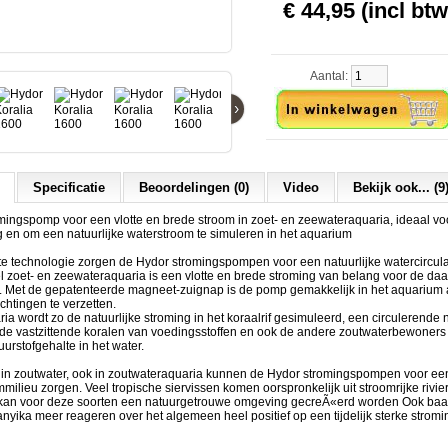
€ 44,95 (incl btw
Aantal:
›
Specificatie
Beoordelingen (0)
Video
Bekijk ook... (9
mingspomp voor een vlotte en brede stroom in zoet- en zeewateraquaria, ideaal vo
ng en om een natuurlijke waterstroom te simuleren in het aquarium
e technologie zorgen de Hydor stromingspompen voor een natuurlijke watercirculat
l zoet- en zeewateraquaria is een vlotte en brede stroming van belang voor de d
 Met de gepatenteerde magneet-zuignap is de pomp gemakkelijk in het aquarium 
richtingen te verzetten.
ia wordt zo de natuurlijke stroming in het koraalrif gesimuleerd, een circulerende
 de vastzittende koralen van voedingsstoffen en ook de andere zoutwaterbewoners 
urstofgehalte in het water.
n in zoutwater, ook in zoutwateraquaria kunnen de Hydor stromingspompen voor ee
milieu zorgen. Veel tropische siervissen komen oorspronkelijk uit stroomrijke rivie
an voor deze soorten een natuurgetrouwe omgeving gecreÃ«erd worden Ook baar
nyika meer reageren over het algemeen heel positief op een tijdelijk sterke stromin