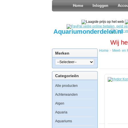
Home
Inloggen
Acco
Aquariumonderdelen.nl
Wij he
Home
>
Meet- en 
Merken
Home
Meet-
en
Regel
Categorieën
Divers
Hydor
Alle producten
Koralia
1600
Achterwanden
Algen
Aquaria
Hydor
Koralia
Aquariums
1600