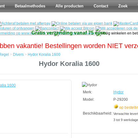
unt
Betaalmethodes
Alle producten
Contact
Zoek
Gratis verzending vanaf 75 euro.
bben vakantie! Bestellingen worden NIET ver
Regel
>
Divers
>
Hydor Koralia 1600
Hydor Koralia 1600
Merk:
Hydor
Model:
P-29200
op bestelli
Beschikbaarheid:
Verwachte leverti
3 tot 9 werkdag