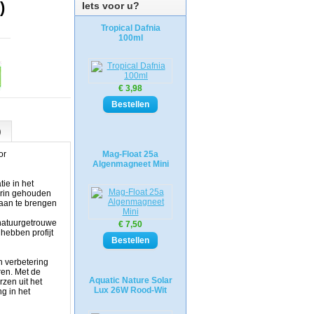
)
Iets voor u?
Tropical Dafnia
100ml
€ 3,98
)
or
Mag-Float 25a
Algenmagneet Mini
ie in het
aarin gehouden
aan te brengen
 natuurgetrouwe
€ 7,50
hebben profijt
n verbetering
ren. Met de
Aquatic Nature Solar
zen uit het
Lux 26W Rood-Wit
g in het