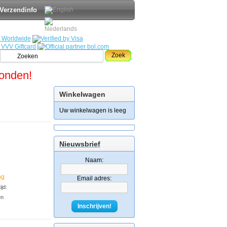
Verzendinfo
Zoek
zonden!
Winkelwagen
Uw winkelwagen is leeg
Nieuwsbrief
Naam:
ng
Email adres:
jd:
en
Inschrijven!