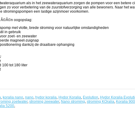
twateraquarium als in het zeewateraquarium zorgen de pompen voor een betere cir
gen zo voor verbetering van de zuurstofverzorging van alle bewoners. Naar het wa
de stromingspompen een lastige azijnmoer voorkomen.
n Ã©Ã©n oogopslag:
spomp met vlotte, brede stroming voor natuurlijke omstandigheden
til in gebruik
voor zoet- en zeewater
eerde magneet-zuignap
 positionering dankzij de draaibare ophanging
:
ur
100 tot 180 liter
t
a
,
koralia nano
,
nano
,
hydor koralia
,
Hydor Koralia
,
Evolution
,
Hydor Koralia Evolut
troming zoetwater
,
stroming zeewater
,
Nano stroming
,
stroming KOralia
,
Koralia 900
lia 5200
,