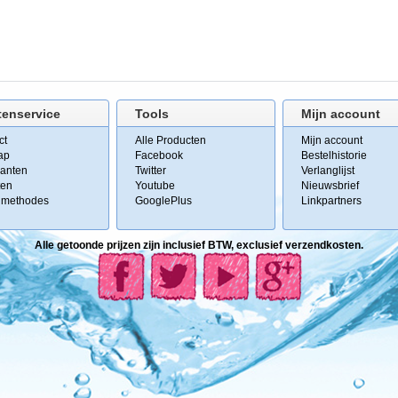
tenservice
Tools
Mijn account
ct
Alle Producten
Mijn account
ap
Facebook
Bestelhistorie
kanten
Twitter
Verlanglijst
ten
Youtube
Nieuwsbrief
lmethodes
GooglePlus
Linkpartners
Alle getoonde prijzen zijn inclusief BTW, exclusief verzendkosten.