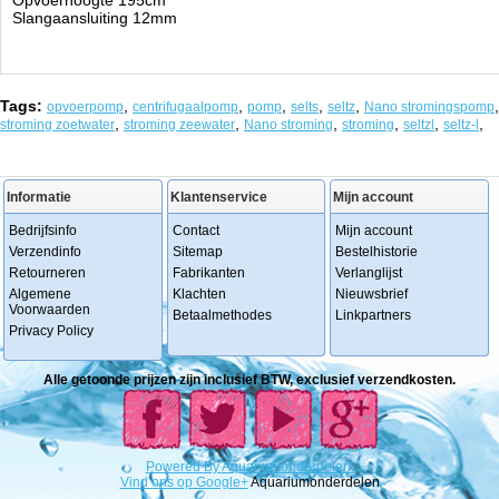
Opvoerhoogte 195cm
Slangaansluiting 12mm
Tags:
,
,
,
,
,
,
opvoerpomp
centrifugaalpomp
pomp
selts
seltz
Nano stromingspomp
,
,
,
,
,
,
stroming zoetwater
stroming zeewater
Nano stroming
stroming
seltzl
seltz-l
Informatie
Klantenservice
Mijn account
Bedrijfsinfo
Contact
Mijn account
Verzendinfo
Sitemap
Bestelhistorie
Retourneren
Fabrikanten
Verlanglijst
Algemene
Klachten
Nieuwsbrief
Voorwaarden
Betaalmethodes
Linkpartners
Privacy Policy
Alle getoonde prijzen zijn inclusief BTW, exclusief verzendkosten.
Powered
By
Aquariumonderdelen.
Vind ons op Google+
Aquariumonderdelen