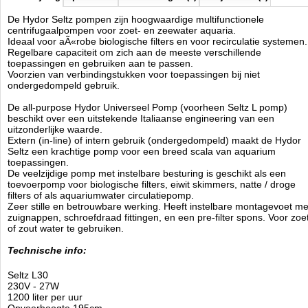
De Hydor Seltz pompen zijn hoogwaardige multifunctionele
centrifugaalpompen voor zoet- en zeewater aquaria.
Ideaal voor aÃ«robe biologische filters en voor recirculatie systemen
Regelbare capaciteit om zich aan de meeste verschillende
toepassingen en gebruiken aan te passen.
Voorzien van verbindingstukken voor toepassingen bij niet
ondergedompeld gebruik.
De all-purpose Hydor Universeel Pomp (voorheen Seltz L pomp)
beschikt over een uitstekende Italiaanse engineering van een
uitzonderlijke waarde.
Extern (in-line) of intern gebruik (ondergedompeld) maakt de Hydor
Seltz een krachtige pomp voor een breed scala van aquarium
toepassingen.
De veelzijdige pomp met instelbare besturing is geschikt als een
toevoerpomp voor biologische filters, eiwit skimmers, natte / droge
filters of als aquariumwater circulatiepomp.
Zeer stille en betrouwbare werking. Heeft instelbare montagevoet me
zuignappen, schroefdraad fittingen, en een pre-filter spons. Voor zoe
of zout water te gebruiken.
Technische info:
Seltz L30
230V - 27W
1200 liter per uur