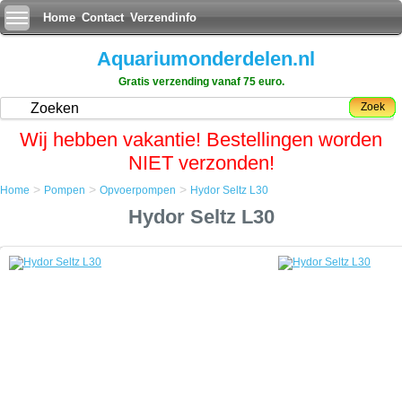
Home
Contact
Verzendinfo
Aquariumonderdelen.nl
Gratis verzending vanaf 75 euro.
Zoek
Wij hebben vakantie! Bestellingen worden
NIET verzonden!
>
>
>
Home
Pompen
Opvoerpompen
Hydor Seltz L30
Home
Hydor Seltz L30
Pompen
Opvoerpompen
Hydor Seltz L30
Hydor Seltz L30
De Hydor Seltz pompen zijn hoogwaardige multifunctionele
centrifugaalpompen voor zoet- en zeewater aquaria.
Ideaal voor aÃÂ«robe biologische filters en voor recirculatie
systemen.
Regelbare capaciteit om zich aan de meeste verschillende
toepassingen en gebruiken aan te passen.
Voorzien van verbindingstukken voor toepassingen bij niet
ondergedompeld gebruik.