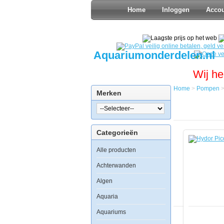
Home
Inloggen
Acco
Aquariumonderdelen.nl
Wij he
Home
>
Pompen
Merken
Home
Pompen
Opvoerpo
Hydor
Categorieën
Pico
Evolution
Alle producten
800
Achterwanden
Algen
Hydor
Aquaria
Pico
Evolution
Aquariums
800