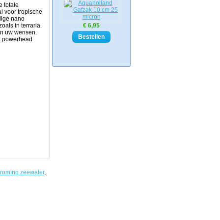
 totale
l voor tropische
ldige nano
als in terraria.
€ 6,95
an uw wensen.
en powerhead
troming zeewater
,