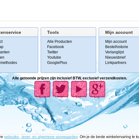
tenservice
Tools
Mijn account
ct
Alle Producten
Mijn account
ap
Facebook
Bestelhistorie
kanten
Twitter
Verlanglijst
ten
Youtube
Nieuwsbrief
lmethodes
GooglePlus
Linkpartners
Alle getoonde prijzen zijn inclusief BTW, exclusief verzendkosten.
nze
gebruiks-, lever- en algemene voorwaarden
. Om je de beste winkelervaring te