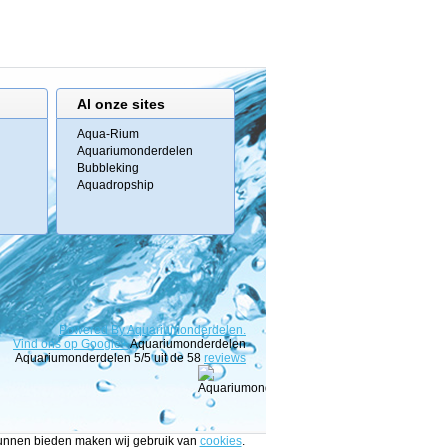
Al onze sites
Aqua-Rium
Aquariumonderdelen
Bubbleking
Aquadropship
Powered
By
Aquariumonderdelen.
Vind ons op Google+
Aquariumonderdelen
Aquariumonderdelen
5
/5 uit de
58
reviews
 kunnen bieden maken wij gebruik van
cookies
.