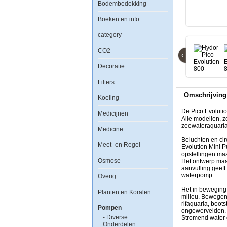
Bodembedekking
Boeken en info
De
Pico
category
Evolution
pompen
CO2
van
‹
Hydor
Decoratie
garanderen
hoge
prestaties,
Filters
kleine
Omschrijving
grootte
Koeling
en
de
De Pico Evolutio
Medicijnen
totale
Alle modellen, z
veiligheid.
zeewateraquaria, 
Medicine
Alle
modellen,
Beluchten en ci
Meet- en Regel
zelfs
Evolution Mini P
de
opstellingen maa
kleinste,
Osmose
Het ontwerp maa
hebben
aanvulling geeft
een
waterpomp.
Overig
debietregeling
en
Het in beweging
Planten en Koralen
zijn
milieu. Bewegend
ideaal
rifaquaria, boot
Pompen
voor
ongewervelden
toepassingen
- Diverse
Stromend water g
in
Onderdelen