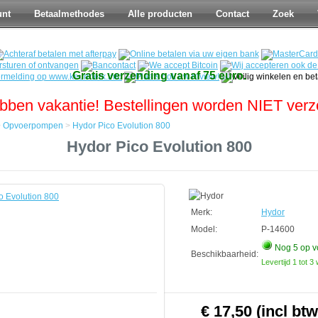
unt
Betaalmethodes
Alle producten
Contact
Zoek
Gratis verzending vanaf 75 euro.
bben vakantie! Bestellingen worden NIET ver
>
Opvoerpompen
>
Hydor Pico Evolution 800
Hydor Pico Evolution 800
mpen
Merk:
Hydor
Model:
P-14600
Nog 5
op v
Beschikbaarheid:
Levertijd 1 tot 
€ 17,50 (incl btw