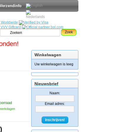
Verzendinfo
Zoek
zonden!
Winkelwagen
Uw winkelwagen is leeg
Nieuwsbrief
Naam:
oorraad
Email adres:
3 werkdagen
Inschrijven!
)