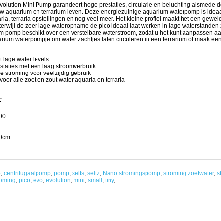
olution Mini Pump garandeert hoge prestaties, circulatie en beluchting alsmede de
uw aquarium en terrarium leven. Deze energiezuinige aquarium waterpomp is ideaa
ia, terraria opstellingen en nog veel meer. Het kleine profiel maakt het een gewe
rwijl de zeer lage wateropname de pico ideaal laat werken in lage waterstanden zo
m pomp beschikt over een verstelbare waterstroom, zodat u het kunt aanpassen a
arium waterpompje om water zachtjes laten circuleren in een terrarium of maak e
 lage water levels
staties met een laag stroomverbruik
e stroming voor veelzijdig gebruik
voor alle zoet en zout water aquaria en terraria
:
800
40cm
p
,
centrifugaalpomp
,
pomp
,
selts
,
seltz
,
Nano stromingspomp
,
stroming zoetwater
,
s
roming
,
pico
,
evo
,
evolution
,
mini
,
small
,
tiny
,