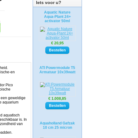
Iets voor u?
Aquatic Nature
Aqua-Plant 24+
activator 50ml
€ 20,95
gheid.
ATI Powermodule T5
pische-en
Armatuur 10x39watt
dor Pico
opische
t een geweldige
€ 1.008,85
ge aquarium
nd aquatisch
schikbaar is. In
Aquaholland Gafzak
gezondheid van
10 cm 25 micron
dpadden.