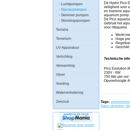
tropische-
De Hydor Pico Ev
- Luchtpompen
en
veiligheid voor 
- Opvoerpompen
zeewateraquaria,
en mariene aquar
in
- Skimmer pompen
aquarium pomp te
terraria,
De Pico aquariu
- Stromingspompen
tafel
Gebruik het aqu
fonteinen,
voor rifaquaria.
Terraria
vazen,
mini
Werkt met
aquariums
Terrarium
Hoge pre
en
Regelbar
interieur
Geschikt 
UV Apparatuur
artikelen.
Verlichting
Beluchten
Technische info
en
Verwarming
circuleren
Pico Evolution 
van
230V - 6W
Vijver
uw
750 liter per uur
aquarium
Opvoerhoogte 
water
Voeding
is
nog
Waterverbetering
nooit
zo
Zeezout
Tags:
opvoerpom
gemakkelijk
Nano stroming
,
st
geweest
als
met
de
Hydor
Pico