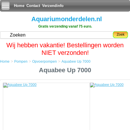
Home
Contact
Verzendinfo
Aquariumonderdelen.nl
Gratis verzending vanaf 75 euro.
Zoek
Wij hebben vakantie! Bestellingen worden
NIET verzonden!
>
>
>
Home
Pompen
Opvoerpompen
Aquabee Up 7000
Home
Aquabee Up 7000
Pompen
Opvoerpompen
Aquabee Up 7000
Aquabee Up 7000
Aquabee levert met de Up serie een compacte geluidsarme
opvoerpomp voor zoet en zoutwater aquariums en vijvers.
De pomp produceert een minimale ruis en heeft een lange levensduur
door middel van een keramisch binnenwerk en een keramische rotor
as. De Aquabee opvoerpompen zijn zuinig in stroomverbruik, geven
weinig warmte af en leveren hoge prestaties.