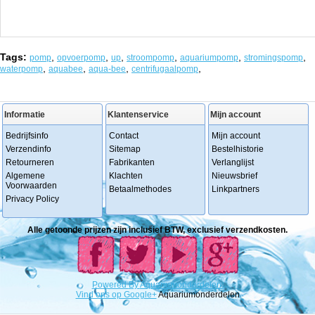
Tags:
,
,
,
,
,
,
pomp
opvoerpomp
up
stroompomp
aquariumpomp
stromingspomp
,
,
,
,
waterpomp
aquabee
aqua-bee
centrifugaalpomp
Informatie
Klantenservice
Mijn account
Bedrijfsinfo
Contact
Mijn account
Verzendinfo
Sitemap
Bestelhistorie
Retourneren
Fabrikanten
Verlanglijst
Algemene
Klachten
Nieuwsbrief
Voorwaarden
Betaalmethodes
Linkpartners
Privacy Policy
Alle getoonde prijzen zijn inclusief BTW, exclusief verzendkosten.
Powered
By
Aquariumonderdelen.
Vind ons op Google+
Aquariumonderdelen