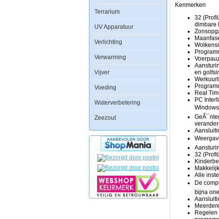
ProfiLux
Kenmerken
Terrarium
3.1A:
32 (Profi
Zonder
dimbare l
geÃÂ¯ntegreerde
UV Apparatuur
Zonsopg
Netwerkaansluitin
Maanfase
Verlichting
en
Wolkensi
zonder
Program
Webserver
Verwarming
Voerpau
(opvolger
Aansturin
van
Vijver
en golfsi
ProfiLux
Werkuurt
II
Programm
Voeding
Plus)
Real Tim
ProfiLux
PC Inter
Waterverbetering
3.1N:
Windowsâ
Met
GeÃ¯nteg
Zeezout
geÃÂ¯ntegreerde
verandere
Netwerkaansluitin
Aansluiti
en
Weergave 
zonder
Aansturin
Webserver
32 (Prof
(opvolger
Kinderbe
van
Makkelij
ProfiLux
Alle ins
3)
Er
De comput
zijn
bijna one
verder
Aansluiti
een
Meerdere
aantal
Regelen 
verschillen