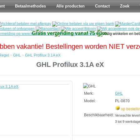
unt
Betaalmethodes
Alle producten
Contact
Zoek
Gratis verzending vanaf 75 euro.
bben vakantie! Bestellingen worden NIET ver
Regel
>
GHL
>
GHL Profilux 3.1A eX
GHL Profilux 3.1A eX
Merk:
GHL
Model:
PL-0870
op bestelli
Beschikbaarheid:
Verwachte leverti
3 tot 9 werkdag