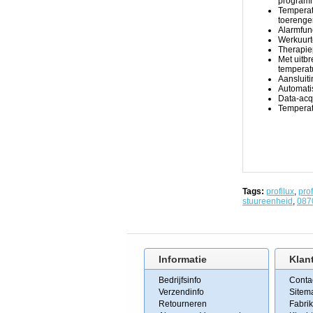
programm
in
Temperat
de
toerenger
functies
Alarmfunc
van
Werkuurte
elk
Therapie
model,
Met uitb
lees
temperat
hiervoor
Aansluit
de
Automatis
tabellen
Data-acqu
met
Temperat
de
specificaties.
Zowel
de
ProfiLux
3.1A
als
de
Tags:
profilux
,
prof
3.1N
stuureenheid
,
087
zijn
beschikbaar
in
standaard
versie
en
Informatie
Klan
uitgebreide
EX
Bedrijfsinfo
Conta
versie.
De
Verzendinfo
Sitem
ProfiLux
Retourneren
Fabri
3.1