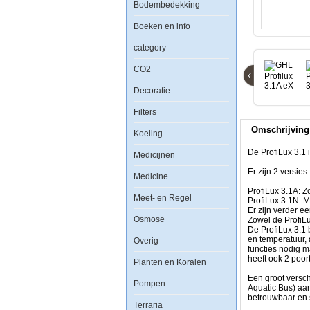
Bodembedekking
eX
Boeken en info
category
De
ProfiLux
CO2
‹
3.1
is
Decoratie
de
nieuwste
Filters
computer
van
Omschrijving
GHL
Koeling
die
als
De ProfiLux 3.1 
Medicijnen
vervanging
voor
Er zijn 2 versies:
Medicine
de
ProfiLux
ProfiLux 3.1A: 
Meet- en Regel
II
ProfiLux 3.1N: 
Plus
Er zijn verder ee
Osmose
en
Zowel de ProfiLu
ProfiLux
De ProfiLux 3.1 
3
en temperatuur,
Overig
dient.
functies nodig 
heeft ook 2 poor
Planten en Koralen
Er
zijn
Een groot versch
Pompen
2
Aquatic Bus) aa
versies:
betrouwbaar en 
Terraria