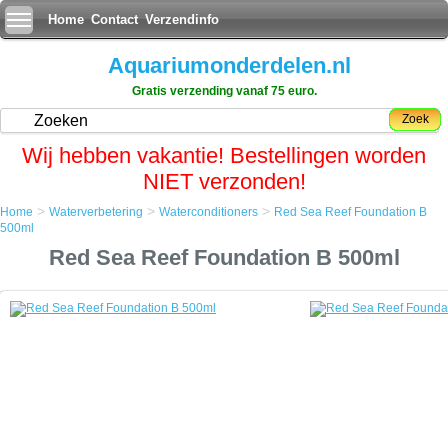
Home
Contact
Verzendinfo
Aquariumonderdelen.nl
Gratis verzending vanaf 75 euro.
Zoek
Wij hebben vakantie! Bestellingen worden
NIET verzonden!
>
>
>
Home
Waterverbetering
Waterconditioners
Red Sea Reef Foundation B
Home
500ml
Waterverbetering
Red Sea Reef Foundation B 500ml
Waterconditioners
Red Sea Reef Foundation B 500ml
Red Sea Reef Foundation B 500ml
Red Sea's Reef Foundation Program is gebaseerd op jarenlange
ervaring in het ontwikkelen van duurzame zee-aquarium oplossingen.
Om Ã¢ÂÂÃ¢ÂÂoptimale water-parameters voor rif ontwikkeling te
bereiken, moet een passend niveau van de sporenelementen -
calcium, magnesium en bicarbonaten - worden gehandhaafd.
Het Reef Foundation Program biedt supplementen en testkits om
optimale waterchemie en koraal biologische processen te realiseren,
voor de resultaten die u nodig hebt.