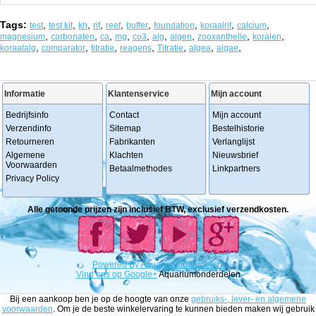
Tags:
,
,
,
,
,
,
,
,
,
test
test kit
kh
rif
reef
buffer
foundation
koraalrif
calcium
,
,
,
,
,
,
,
,
,
magnesium
carbonaten
ca
mg
co3
alg
algen
zooxanthelle
koralen
,
,
,
,
,
,
,
koraalalg
comparator
titratie
reagens
Titratie
algea
algae
Informatie
Klantenservice
Mijn account
Bedrijfsinfo
Contact
Mijn account
Verzendinfo
Sitemap
Bestelhistorie
Retourneren
Fabrikanten
Verlanglijst
Algemene
Klachten
Nieuwsbrief
Voorwaarden
Betaalmethodes
Linkpartners
Privacy Policy
Alle getoonde prijzen zijn inclusief BTW, exclusief verzendkosten.
Powered
By
Aquariumonderdelen.
Vind ons op Google+
Aquariumonderdelen
Bij een aankoop ben je op de hoogte van onze
gebruiks-, lever- en algemene
voorwaarden
. Om je de beste winkelervaring te kunnen bieden maken wij gebruik