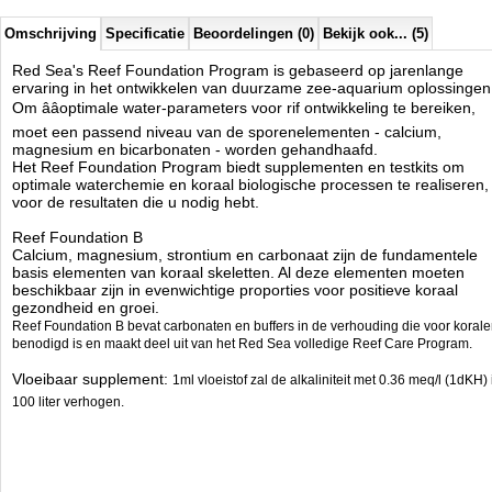
Omschrijving
Specificatie
Beoordelingen (0)
Bekijk ook... (5)
Red Sea's Reef Foundation Program is gebaseerd op jarenlange
ervaring in het ontwikkelen van duurzame zee-aquarium oplossinge
Om ââoptimale water-parameters voor rif ontwikkeling te bereiken,
moet een passend niveau van de sporenelementen - calcium,
magnesium en bicarbonaten - worden gehandhaafd.
Het Reef Foundation Program biedt supplementen en testkits om
optimale waterchemie en koraal biologische processen te realiseren,
voor de resultaten die u nodig hebt.
Reef Foundation B
Calcium, magnesium, strontium en carbonaat zijn de fundamentele
basis elementen van koraal skeletten. Al deze elementen moeten
beschikbaar zijn in evenwichtige proporties voor positieve koraal
gezondheid en groei.
Reef Foundation
B bevat carbonaten en buffers in de verhouding die voor koral
benodigd is en maakt deel uit van het Red Sea volledige Reef Care Program.
Vloeibaar supplement:
1ml vloeistof zal de alkaliniteit met 0.36 meq/l (1dKH) 
100 liter verhogen.