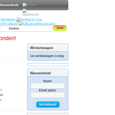
Verzendinfo
Zoek
zonden!
Winkelwagen
Uw winkelwagen is leeg
Nieuwsbrief
Naam:
ng
Email adres:
jd:
en
Inschrijven!