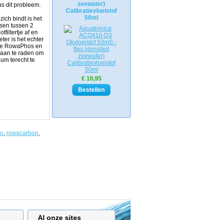
zeewater)
us dit probleem.
Calibratievloeistof
50ml
ch bindt is het
tsen tussen 2
filtertje af en
ter is het echter
n de RowaPhos en
t aan te raden om
um terecht te
€ 10,95
bo
,
rowacarbon
,
Al onze sites