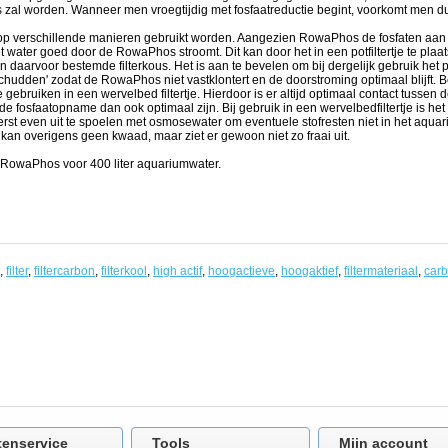
 zal worden. Wanneer men vroegtijdig met fosfaatreductie begint, voorkomt men d
 verschillende manieren gebruikt worden. Aangezien RowaPhos de fosfaten aan zi
et water goed door de RowaPhos stroomt. Dit kan door het in een potfiltertje te plaa
 daarvoor bestemde filterkous. Het is aan te bevelen om bij dergelijk gebruik het pot
schudden' zodat de RowaPhos niet vastklontert en de doorstroming optimaal blijft. Be
ebruiken in een wervelbed filtertje. Hierdoor is er altijd optimaal contact tusse
 de fosfaatopname dan ook optimaal zijn. Bij gebruik in een wervelbedfiltertje is he
t even uit te spoelen met osmosewater om eventuele stofresten niet in het aquari
 kan overigens geen kwaad, maar ziet er gewoon niet zo fraai uit.
RowaPhos voor 400 liter aquariumwater.
,
filter
,
filtercarbon
,
filterkool
,
high actif
,
hoogactieve
,
hoogaktief
,
filtermateriaal
,
car
tenservice
Tools
Mijn account