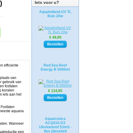
)
Iets voor u?
Aquaholland UV TL
Buis 20w
€ 49,95
n efficiente
Red Sea Reef
Energy B 5000ml
plaats van
r gebruik van
en fosfaten
j koralen
€ 134,95
 iets aan het
 Fosfaten
 meeste aquaria
Aquatronica
ACQ410-D3
houden. Wanneer
IJkvloeistof 53mS -
fles (densiteit
aatreductie een