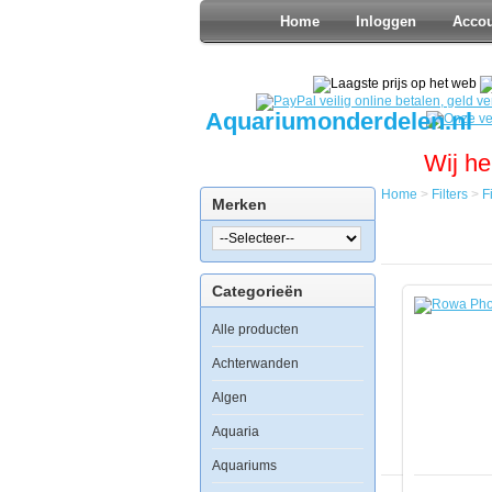
Home
Inloggen
Acco
Aquariumonderdelen.nl
Wij he
Home
>
Filters
>
F
Merken
Home
Filters
Filter
materialen
Categorieën
en
toebehore
Alle producten
Rowa
Phos
500ml
Achterwanden
-
Fosfaat
Algen
verwijdera
Aquaria
Aquariums