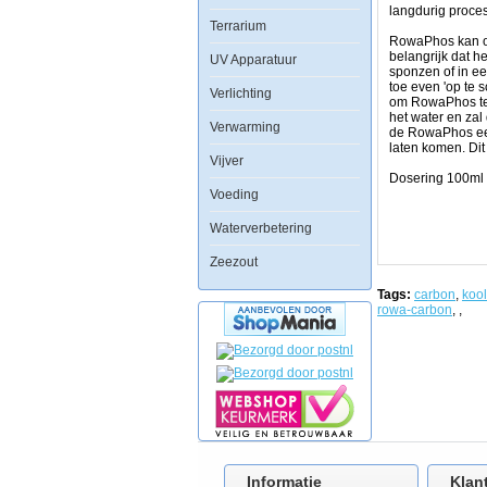
en
langdurig proces
zeewater
Terrarium
aquaria.
RowaPhos kan op
belangrijk dat h
UV Apparatuur
Fosfaten
sponzen of in een
kunnen
toe even 'op te 
Verlichting
op
om RowaPhos te g
vele
het water en zal
Verwarming
manieren
de RowaPhos eers
in
laten komen. Dit
ons
Vijver
aquarium
Dosering 100ml 
terechtkomen:
Voeding
Door
gebruik
Waterverbetering
van
kraanwater
Zeezout
in
plaats
Tags:
carbon
,
kool
van
rowa-carbon
,
,
omosewater,
door
afbraak
van
voedselresten
en
uitwerpselen,
door
rottende
planten
en
dieren,
Informatie
Klan