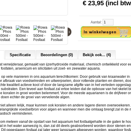
€ 23,95 (incl btw
Aantal:
›
Specificatie
Beoordelingen (0)
Bekijk ook... (4)
 verwijderaar, gemaakt van ijzerhydroxide materiaal, chemisch ontwikkeld voor ee
fosfaten, arsenicum en silicitaten uit zoet- en zeewater aquaria.
 op vele manieren in ons aquarium terechtkomen: Door gebruik van kraanwater in 
 afbraak van voedselresten en uitwerpselen, door rottende planten en dieren, doo
chte kwaliteit actieve kool of door de langzame afgifte van in het verleden opgeslag
 substraten. Een teveel aan fosfaat zal ertoe leiden dat de opbouw van het skelet bi
e koralen in groei worden belemmert. Voor de meeste aquarianen is de drijfveer om
e doen echter de groei van vervelende algen.
niet alleen lelijk, maar kunnen ook koralen en andere lagere dieren overwoekeren.
belangrijkste voedselbron voor algen en wanneer men die omlaag brengt zal in de
rastisch verminderen.
k om meteen vanaf de opstart van het aquarium het fosfaatgehalte in de gaten te 
aat in het water aanwezig is, dan zal dit deels geabsorbeerd worden door stenen en
 Dit opgeslagen fosfaat zal later weer langzaam afgegeven worden, waardoor fosf