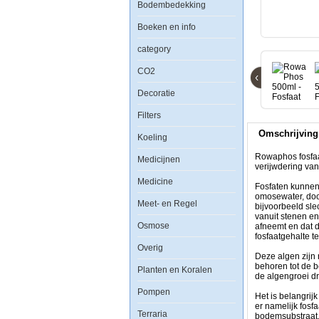
Bodembedekking
Rowa
Phos
Boeken en info
500ml
-
category
Fosfaat
verwijderaar
CO2
‹
Decoratie
Filters
Rowaphos
Omschrijving
fosfaat
Koeling
verwijderaar,
gemaakt
Rowaphos fosfaat
Medicijnen
van
verijwdering van 
ijzerhydroxide
Medicine
materiaal,
Fosfaten kunnen
chemisch
omosewater, door
Meet- en Regel
ontwikkeld
bijvoorbeeld sle
voor
vanuit stenen en
een
Osmose
afneemt en dat d
efficiente
fosfaatgehalte t
verijwdering
Overig
van
Deze algen zijn 
fosfaten,
behoren tot de 
Planten en Koralen
arsenicum
de algengroei d
en
Pompen
silicitaten
Het is belangrij
uit
er namelijk fosf
zoet-
Terraria
bodemsubstraat.