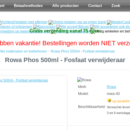
unt
Betaalmethodes
Alle producten
Contact
Zoek
Gratis verzending vanaf 75 euro.
bben vakantie! Bestellingen worden NIET ver
ilter materialen en toebehoren
>
Rowa Phos 500ml - Fosfaat verwijderaar
Rowa Phos 500ml - Fosfaat verwijderaar
n
Merk:
Rowa
Model:
rowa-40
op bestelli
Beschikbaarheid:
Verwachte leverti
ar
3 tot 9 werkdag