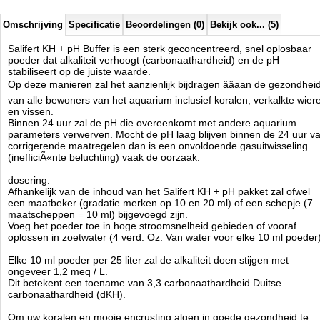
Manufactured by:
Salifert
Model:
SA-3055
Omschrijving
Specificatie
Beoordelingen (0)
Bekijk ook... (5)
Product ID:
8714079140377
4.7
244
7.95
7.95
2026-08-14
Pre-
Available from:
Aquariumonderdelen.nl
Salifert KH + pH Buffer is een sterk geconcentreerd, snel oplosbaar
Order
New
poeder dat alkaliteit verhoogt (carbonaathardheid) en de pH
stabiliseert op de juiste waarde.
Op deze manieren zal het aanzienlijk bijdragen ââaan de gezondhei
van alle bewoners van het aquarium inclusief koralen, verkalkte wier
en vissen.
Binnen 24 uur zal de pH die overeenkomt met andere aquarium
parameters verwerven. Mocht de pH laag blijven binnen de 24 uur v
corrigerende maatregelen dan is een onvoldoende gasuitwisseling
(inefficiÃ«nte beluchting) vaak de oorzaak.
dosering:
Afhankelijk van de inhoud van het Salifert KH + pH pakket zal ofwel
een maatbeker (gradatie merken op 10 en 20 ml) of een schepje (7
maatscheppen = 10 ml) bijgevoegd zijn.
Voeg het poeder toe in hoge stroomsnelheid gebieden of vooraf
oplossen in zoetwater (4 verd. Oz. Van water voor elke 10 ml poeder)
Elke 10 ml poeder per 25 liter zal de alkaliteit doen stijgen met
ongeveer 1,2 meq / L.
Dit betekent een toename van 3,3 carbonaathardheid Duitse
carbonaathardheid (dKH).
Om uw koralen en mooie encrusting algen in goede gezondheid te