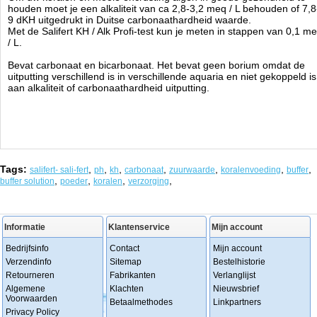
houden moet je een alkaliteit van ca 2,8-3,2 meq / L behouden of 7,8
9 dKH uitgedrukt in Duitse carbonaathardheid waarde.
Met de Salifert KH / Alk Profi-test kun je meten in stappen van 0,1 m
/ L.
Bevat carbonaat en bicarbonaat. Het bevat geen borium omdat de
uitputting verschillend is in verschillende aquaria en niet gekoppeld is
aan alkaliteit of carbonaathardheid uitputting.
Tags:
,
,
,
,
,
,
,
salifert- sali-fert
ph
kh
carbonaat
zuurwaarde
koralenvoeding
buffer
,
,
,
,
buffer solution
poeder
koralen
verzorging
Informatie
Klantenservice
Mijn account
Bedrijfsinfo
Contact
Mijn account
Verzendinfo
Sitemap
Bestelhistorie
Retourneren
Fabrikanten
Verlanglijst
Algemene
Klachten
Nieuwsbrief
Voorwaarden
Betaalmethodes
Linkpartners
Privacy Policy