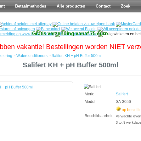
unt
Betaalmethodes
Alle producten
Contact
Zoek
Gratis verzending vanaf 75 euro.
bben vakantie! Bestellingen worden NIET ver
etering
>
Waterconditioners
>
Salifert KH + pH Buffer 500ml
Salifert KH + pH Buffer 500ml
tering
tioners
Merk:
Salifert
Model:
SA-3056
op bestelli
Beschikbaarheid:
Verwachte leverti
3 tot 9 werkdag