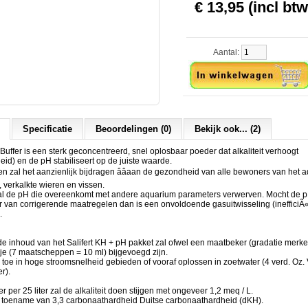
€ 13,95 (incl btw
Aantal:
Specificatie
Beoordelingen (0)
Bekijk ook... (2)
 Buffer is een sterk geconcentreerd, snel oplosbaar poeder dat alkaliteit verhoogt
id) en de pH stabiliseert op de juiste waarde.
 zal het aanzienlijk bijdragen ââaan de gezondheid van alle bewoners van het 
, verkalkte wieren en vissen.
al de pH die overeenkomt met andere aquarium parameters verwerven. Mocht de pH
 van corrigerende maatregelen dan is een onvoldoende gasuitwisseling (inefficiÃ«
.
de inhoud van het Salifert KH + pH pakket zal ofwel een maatbeker (gradatie merk
je (7 maatscheppen = 10 ml) bijgevoegd zijn.
d)
toe in hoge stroomsnelheid gebieden of vooraf oplossen in zoetwater (4 verd. Oz.
r).
 per 25 liter zal de alkaliteit doen stijgen met ongeveer 1,2 meq / L.
n toename van 3,3 carbonaathardheid Duitse carbonaathardheid (dKH).