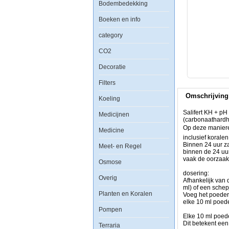
Bodembedekking
KH
+
pH
Boeken en info
Buffer
500ml
category
CO2
Decoratie
Filters
Salifert
KH
Omschrijving
+
Koeling
pH
Buffer
Salifert KH + pH
Medicijnen
is
(carbonaathardhe
een
Op deze manieren
Medicine
sterk
inclusief koralen
geconcentreerd,
Binnen 24 uur z
Meet- en Regel
snel
binnen de 24 uur
oplosbaar
vaak de oorzaak
Osmose
poeder
dat
dosering:
alkaliteit
Overig
Afhankelijk van 
verhoogt
ml) of een schep
(carbonaathardhei
Planten en Koralen
Voeg het poeder 
en
elke 10 ml poede
de
Pompen
pH
Elke 10 ml poeder
stabiliseert
Dit betekent ee
Terraria
op