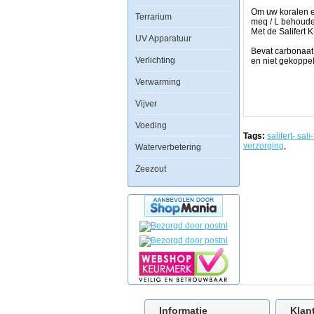
de
Om uw koralen e
Terrarium
juiste
meq / L behoude
waarde.
Met de Salifert K
Op
UV Apparatuur
deze
Bevat carbonaat 
manieren
Verlichting
en niet gekoppeld
zal
het
Verwarming
aanzienlijk
bijdragen
Vijver
Ã¢ÂÂÃ¢ÂÂaan
de
Voeding
gezondheid
Tags:
salifert- sali-
van
verzorging
,
Waterverbetering
alle
bewoners
Zeezout
van
het
aquarium
inclusief
koralen,
verkalkte
wieren
en
vissen.
Binnen
24
uur
zal
de
pH
Informatie
Klan