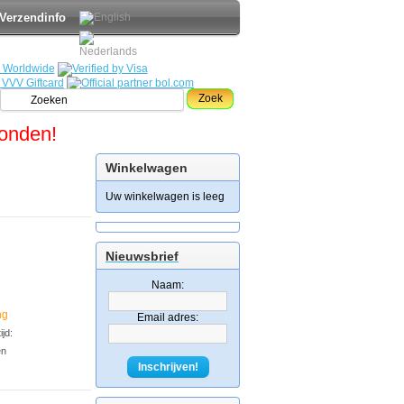
Verzendinfo
Zoek
zonden!
Winkelwagen
Uw winkelwagen is leeg
Nieuwsbrief
Naam:
ng
Email adres:
jd:
en
Inschrijven!