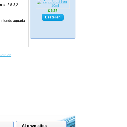
n ca 2,8-3,2
€ 6,75
chillende aquaria
koralen
,
Al onze sites