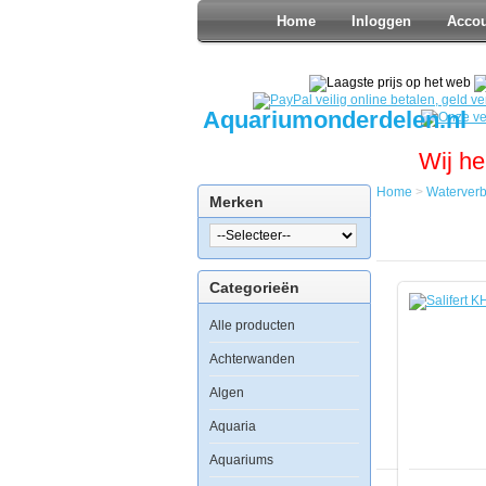
Home
Inloggen
Acco
Aquariumonderdelen.nl
Wij he
Home
>
Waterverb
Merken
Home
Waterverbe
Watercondi
Salifert
Categorieën
KH
+
Alle producten
pH
Buffer
500ml
Achterwanden
Algen
Aquaria
Aquariums
Salifert