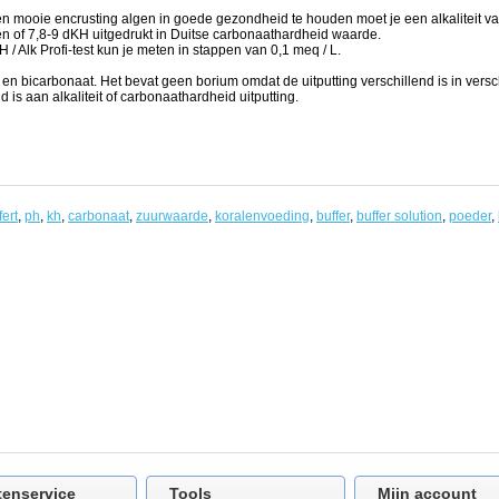
n mooie encrusting algen in goede gezondheid te houden moet je een alkaliteit va
n of 7,8-9 dKH uitgedrukt in Duitse carbonaathardheid waarde.
H / Alk Profi-test kun je meten in stappen van 0,1 meq / L.
en bicarbonaat. Het bevat geen borium omdat de uitputting verschillend is in vers
 is aan alkaliteit of carbonaathardheid uitputting.
fert
,
ph
,
kh
,
carbonaat
,
zuurwaarde
,
koralenvoeding
,
buffer
,
buffer solution
,
poeder
,
tenservice
Tools
Mijn account