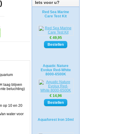
)
Iets voor u?
Red Sea Marine
Care Test Kit
€ 49,95
Aquatic Nature
Evolux Red-White
8000-6500K
aquarium
 laag blijven
nte beluchting)
€ 14,96
en op 10 en 20
 Van water voor
Aquaforest Iron 10ml