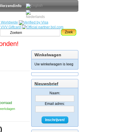
Verzendinfo
Zoek
zonden!
Winkelwagen
Uw winkelwagen is leeg
Nieuwsbrief
Naam:
oorraad
Email adres:
3 werkdagen
Inschrijven!
)