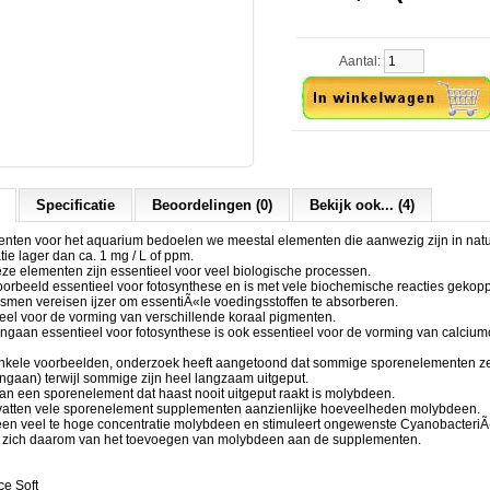
Aantal:
Specificatie
Beoordelingen (0)
Bekijk ook... (4)
nten voor het aquarium bedoelen we meestal elementen die aanwezig zijn in natu
tie lager dan ca. 1 mg / L of ppm.
e elementen zijn essentieel voor veel biologische processen.
oorbeeld essentieel voor fotosynthese en is met vele biochemische reacties gekop
men vereisen ijzer om essentiÃ«le voedingsstoffen te absorberen.
ieel voor de vorming van verschillende koraal pigmenten.
angaan essentieel voor fotosynthese is ook essentieel voor de vorming van calciu
s enkele voorbeelden, onderzoek heeft aangetoond dat sommige sporenelementen zee
angaan) terwijl sommige zijn heel langzaam uitgeput.
an een sporenelement dat haast nooit uitgeput raakt is molybdeen.
atten vele sporenelement supplementen aanzienlijke hoeveelheden molybdeen.
n een veel te hoge concentratie molybdeen en stimuleert ongewenste CyanobacteriÃ
dt zich daarom van het toevoegen van molybdeen aan de supplementen.
ce Soft