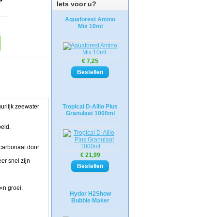
Iets voor u?
Aquaforest Amino
Mix 10ml
€ 7,25
urlijk zeewater
Tropical D-Allio Plus
Granulaat 1000ml
peld.
mcarbonaat door
€ 21,99
r snel zijn
«n groei.
Hydor H2Show
Bubble Maker