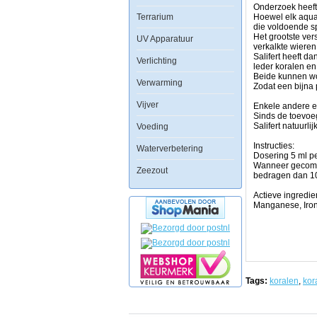
Sommige
Onderzoek heeft
Terrarium
van
Hoewel elk aqua
deze
die voldoende s
elementen
Het grootste ver
UV Apparatuur
zijn
verkalkte wieren
essentieel
Salifert heeft d
Verlichting
voor
leder koralen en
veel
Beide kunnen wo
Verwarming
biologische
Zodat een bijna
processen.
Vijver
Mangaan
Enkele andere e
is
Sinds de toevoe
bijvoorbeeld
Salifert natuurl
Voeding
essentieel
voor
Instructies:
Waterverbetering
fotosynthese
Dosering 5 ml pe
en
Wanneer gecombi
Zeezout
is
bedragen dan 10 
met
vele
Actieve ingredie
biochemische
Manganese, Iron,
reacties
gekoppeld.
Sommige
organismen
vereisen
ijzer
om
Tags:
koralen
,
kor
essentiÃÂ«le
voedingsstoffen
te