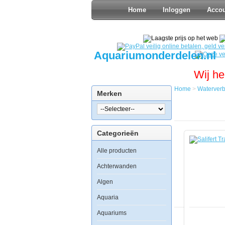
Home
Inloggen
Acco
Aquariumonderdelen.nl
Wij he
Home
>
Waterverb
Merken
Home
Waterverbe
Watercondi
Salifert
Categorieën
Trace
Soft
Alle producten
500ml
Achterwanden
Algen
Aquaria
Salifert
Trace
Aquariums
Soft
500ml