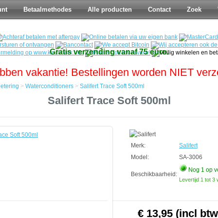
unt
Betaalmethodes
Alle producten
Contact
Zoek
Gratis verzending vanaf 75 euro.
bben vakantie! Bestellingen worden NIET ver
etering
>
Waterconditioners
>
Salifert Trace Soft 500ml
Salifert Trace Soft 500ml
tering
tioners
Merk:
Salifert
Model:
SA-3006
Nog 1
op v
Beschikbaarheid:
Levertijd 1 tot 
€ 13,95 (incl btw