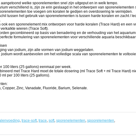
 aangetoond welke spoorelementen snel zijn uitgeput en in welk tempo.
rium verschillend is, zijn ze erin geslaagd in het ontwerpen van sporenelemente
porenelementen toe voegen om koralen te gedijen en overdosering te vermijden.
schil tussen het gebruik van sporenelementen is tussen harde koralen en zacht / le
.
an ook een sporenelement mix ontworpen voor harde koralen (Trace Hard) en een vo
 verkalkte wieren (Trace Soft).
rden gecombineerd op basis van benadering en de verhouding van het aquariu
 perfecte formulering van sporenelementen voor verschillende aquaria beschikbaa
isen
ging van jodium, zijn alle vormen van jodium weggelaten.
ijk jodium wordt aanbevolen om het volledige scala van sporenelementen te voltooie
r 100 liters (25 gallons) eenmaal per week.
neerd met Trace Hard moet de totale dosering (ml Trace Soft + ml Trace Hard) ni
ml per 100 liters (25 gallons).
nten:
 Copper, Zinc, Vanadate, Fluoride, Barium, Selenate.
alenvoeding
,
trace-soft
,
trace
,
soft
,
sporenelementen
,
spoorelementen
,