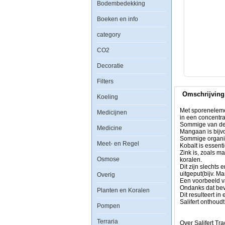
Bodembedekking
Boeken en info
category
Met
sporenelementen
CO2
voor
het
Decoratie
aquarium
bedoelen
Filters
we
meestal
Omschrijving
elementen
Koeling
die
aanwezig
Met sporeneleme
Medicijnen
zijn
in een concentra
in
Sommige van dez
Medicine
natuurlijk
Mangaan is bijv
zeewater
Sommige organis
Meet- en Regel
in
Kobalt is essent
een
Zink is, zoals m
Osmose
concentratie
koralen.
lager
Dit zijn slecht
dan
uitgeput(bijv. M
Overig
ca.
Een voorbeeld v
1
Ondanks dat bev
Planten en Koralen
mg
Dit resulteert i
/
Salifert onthou
Pompen
L
of
Terraria
ppm.
Over Salifert Tra