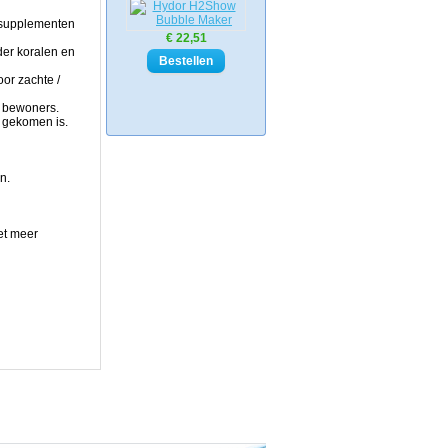
n supplementen
€ 22,51
der koralen en
or zachte /
m bewoners.
r gekomen is.
n.
et meer