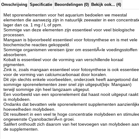
Salifert heeft dan ook een sporenelement mix ontworpen voor harde
Omschrijving
Specificatie
Beoordelingen (0)
Bekijk ook... (4)
koralen (Trace Hard) en een voor zachte / leder koralen en verkalkte
wieren (Trace Soft).
Met sporenelementen voor het aquarium bedoelen we meestal
Beide kunnen worden gecombineerd op basis van benadering en de
elementen die aanwezig zijn in natuurlijk zeewater in een concentrati
verhouding van het aquarium bewoners.
lager dan ca. 1 mg / L of ppm.
Zodat een bijna perfecte formulering van sporenelementen voor
Sommige van deze elementen zijn essentieel voor veel biologische
verschillende aquaria beschikbaar gekomen is.
processen.
Mangaan is bijvoorbeeld essentieel voor fotosynthese en is met vele
Enkele andere eisen
biochemische reacties gekoppeld.
Sinds de toevoeging van jodium, zijn alle vormen van jodium
Sommige organismen vereisen ijzer om essentiÃ«le voedingsstoffen 
weggelaten.
absorberen.
Salifert natuurlijk jodium wordt aanbevolen om het volledige scala van
Kobalt is essentieel voor de vorming van verschillende koraal
sporenelementen te voltooien.
pigmenten.
Zink is, zoals mangaan essentieel voor fotosynthese is ook essentiee
Instructies:
voor de vorming van calciumcarbonaat door koralen.
Dosering 5 ml per 100 liters (25 gallons) eenmaal per week.
Dit zijn slechts enkele voorbeelden, onderzoek heeft aangetoond dat
Wanneer gecombineerd met Trace Hard moet de totale dosering (ml
sommige sporenelementen zeer snel zijn uitgeput(bijv. Mangaan)
Trace Soft + ml Trace Hard) niet meer bedragen dan 10 ml per 100
terwijl sommige zijn heel langzaam uitgeput.
liters (25 gallons).
Een voorbeeld van een sporenelement dat haast nooit uitgeput raakt
is molybdeen.
Actieve ingredienten:
Ondanks dat bevatten vele sporenelement supplementen aanzienlijk
Manganese, Iron, Copper, Zinc, Vanadate, Fluoride, Barium, Selenate.
hoeveelheden molybdeen.
Dit resulteert in een veel te hoge concentratie molybdeen en stimulee
ongewenste CyanobacteriÃ«n groei.
Salifert
Salifert onthoudt zich daarom van het toevoegen van molybdeen aan
Manufactured by:
Salifert
de supplementen.
Model:
SA-3005
Product ID:
8714079140315