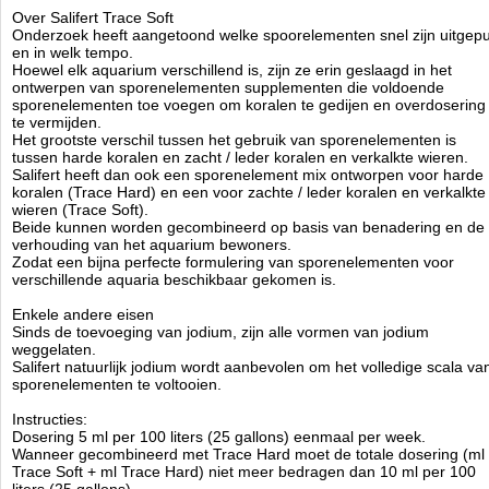
4.3
88
7.95
7.95
2026-08-23
1
New
Available from:
Aquariumonderdelen.nl
Over Salifert Trace Soft
Onderzoek heeft aangetoond welke spoorelementen snel zijn uitgepu
en in welk tempo.
Hoewel elk aquarium verschillend is, zijn ze erin geslaagd in het
ontwerpen van sporenelementen supplementen die voldoende
sporenelementen toe voegen om koralen te gedijen en overdosering
te vermijden.
Het grootste verschil tussen het gebruik van sporenelementen is
tussen harde koralen en zacht / leder koralen en verkalkte wieren.
Salifert heeft dan ook een sporenelement mix ontworpen voor harde
koralen (Trace Hard) en een voor zachte / leder koralen en verkalkte
wieren (Trace Soft).
Beide kunnen worden gecombineerd op basis van benadering en de
verhouding van het aquarium bewoners.
Zodat een bijna perfecte formulering van sporenelementen voor
verschillende aquaria beschikbaar gekomen is.
Enkele andere eisen
Sinds de toevoeging van jodium, zijn alle vormen van jodium
weggelaten.
Salifert natuurlijk jodium wordt aanbevolen om het volledige scala va
sporenelementen te voltooien.
Instructies:
Dosering 5 ml per 100 liters (25 gallons) eenmaal per week.
Wanneer gecombineerd met Trace Hard moet de totale dosering (ml
Trace Soft + ml Trace Hard) niet meer bedragen dan 10 ml per 100