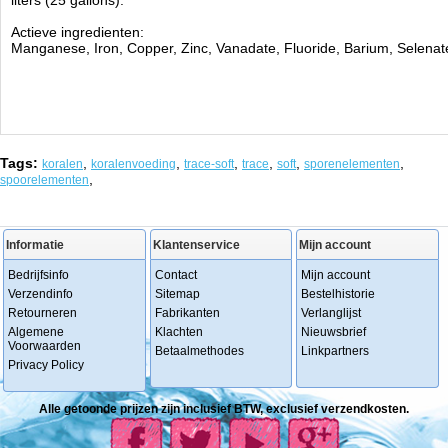
liters (25 gallons).
Actieve ingredienten:
Manganese, Iron, Copper, Zinc, Vanadate, Fluoride, Barium, Selenat
Tags:
,
,
,
,
,
,
koralen
koralenvoeding
trace-soft
trace
soft
sporenelementen
,
spoorelementen
Informatie
Klantenservice
Mijn account
Bedrijfsinfo
Contact
Mijn account
Verzendinfo
Sitemap
Bestelhistorie
Retourneren
Fabrikanten
Verlanglijst
Algemene
Klachten
Nieuwsbrief
Voorwaarden
Betaalmethodes
Linkpartners
Privacy Policy
Alle getoonde prijzen zijn inclusief BTW, exclusief verzendkosten.