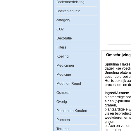
Bodembedekking
Boeken en info
category
Spirulina
Flakes
CO2
is
een
Decoratie
plantaardig
voedsel
Filters
in
de
Omschrijving
vorm
Koeling
van
vlokken
Spirulina Flakes
Medicijnen
met
dagelijkse voed
Spirulina
Spirulina platen
Medicine
platensis
gezonde groei ga
algen
Het is ook rijk a
Meet- en Regel
(6%)
processen, en de
voor
Osmose
de
IngrediÃ«nten:
dagelijkse
plantaardige oo
voeding
algen (Spirulina
Overig
van
granen,
herbivore
plantaardige eiw
Planten en Koralen
en
vis en bijproduc
omnivore
weekdieren en s
Pompen
vis.
gisten,
Spirulina
oliÃ«n en vetten
Terraria
platensis
mineralen.