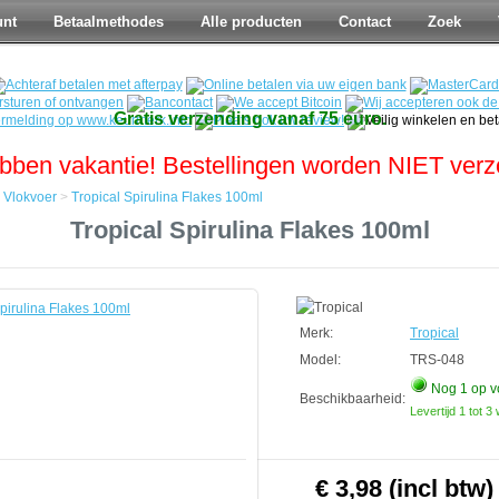
unt
Betaalmethodes
Alle producten
Contact
Zoek
Gratis verzending vanaf 75 euro.
bben vakantie! Bestellingen worden NIET ver
>
Vlokvoer
>
Tropical Spirulina Flakes 100ml
Tropical Spirulina Flakes 100ml
Merk:
Tropical
Model:
TRS-048
Nog 1
op v
Beschikbaarheid:
Levertijd 1 tot 
€ 3,98 (incl btw)