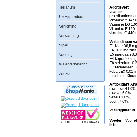
is
Terrarium
een
Additieven:
bron
vitaminen,
van
pro-vitaminen en
UV Apparatuur
gemakkelijk
Vitamine A 34 50
assimileerbare
Vitamine D3 1.95
Verlichting
eiwitten,
Vitamine E 120 
vitaminen
vitamine C 440 
Verwarming
en
sporenelementen
Verbindingen v
Vijver
die
E1 IJzer 38,5 mg
een
E6 10,2 mg zink 
gezonde
E5 mangaan 8,3 
Voeding
groei
E4 koper 2,0 mg 
garanderen,
E8 selenium, 0,2
Waterverbetering
en
E7 Molybdeen 0,
een
kobalt E3 0,01 m
Zeezout
uitstekende
Lecithine. Kleurs
conditie,
ontwikkeling
Antioxidant An
en
ruw eiwit 44,0%
welzijn
ruw vet 6,0%,
ontikkelen.
vezels 3,0%,
Het
vocht 7,0%.
is
ook
Verkrijgbaar in
rijk
aan
Voeden:
Voor pl
natuurlijke
licht.
carotenoiden,
waardoor
de