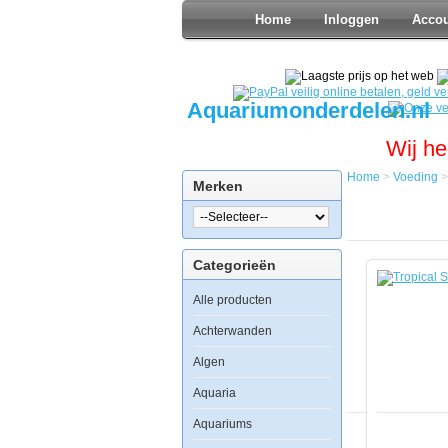
Home
Inloggen
Acco
Aquariumonderdelen.nl
Wij he
Home
>
Voeding
Merken
Home
Voeding
Vlokvoer
Tropical
Categorieën
Spirulina
Flakes
Alle producten
100ml
Achterwanden
Algen
Aquaria
Tropical
Spirulina
Aquariums
Flakes
100ml