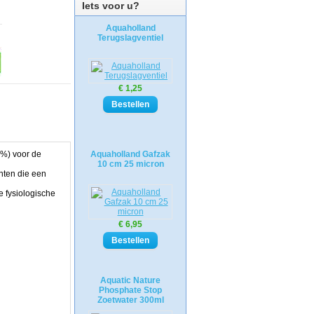
Iets voor u?
Aquaholland
Terugslagventiel
€ 1,25
6%) voor de
Aquaholland Gafzak
10 cm 25 micron
nten die een
e fysiologische
€ 6,95
Aquatic Nature
Phosphate Stop
Zoetwater 300ml