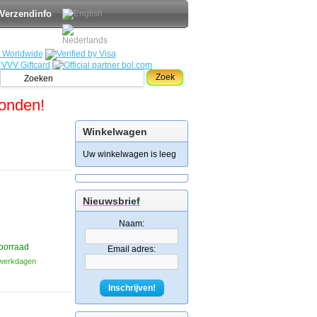
Verzendinfo
Zoek
zonden!
Winkelwagen
Uw winkelwagen is leeg
Nieuwsbrief
Naam:
oorraad
Email adres:
3 werkdagen
Inschrijven!