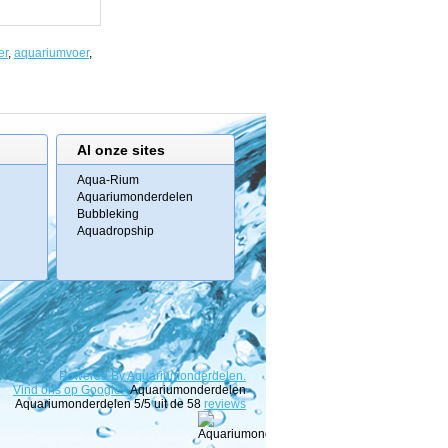
er
,
aquariumvoer
,
Al onze sites
Aqua-Rium
Aquariumonderdelen
Bubbleking
Aquadropship
Powered
By
Aquariumonderdelen.
Vind ons op Google+
Aquariumonderdelen
Aquariumonderdelen
5
/5 uit de
58
reviews