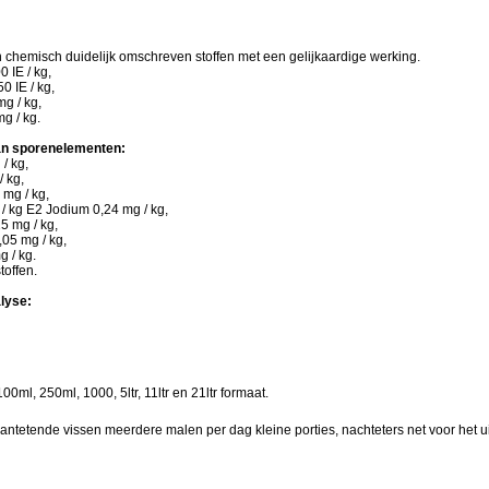
 chemisch duidelijk omschreven stoffen met een gelijkaardige werking.
0 IE / kg,
0 IE / kg,
mg / kg,
mg / kg.
an sporenelementen:
 / kg,
/ kg,
mg / kg,
/ kg E2 Jodium 0,24 mg / kg,
5 mg / kg,
05 mg / kg,
g / kg.
toffen.
alyse:
,
100ml, 250ml, 1000, 5ltr, 11ltr en 21ltr formaat.
antetende vissen meerdere malen per dag kleine porties, nachteters net voor het u