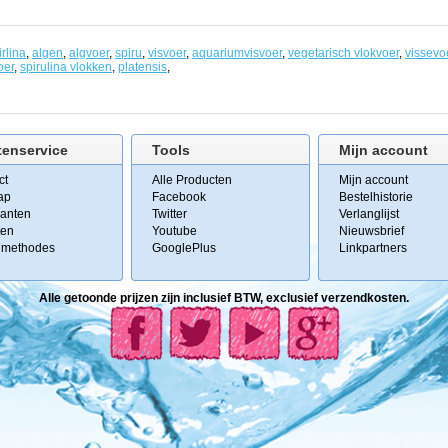
irlina
,
algen
,
algvoer
,
spiru
,
visvoer
,
aquariumvisvoer
,
vegetarisch vlokvoer
,
vissevo
oer
,
spirulina vlokken
,
platensis
,
tenservice
Tools
Mijn account
ct
Alle Producten
Mijn account
ap
Facebook
Bestelhistorie
kanten
Twitter
Verlanglijst
ten
Youtube
Nieuwsbrief
lmethodes
GooglePlus
Linkpartners
Alle getoonde prijzen zijn inclusief BTW, exclusief verzendkosten.