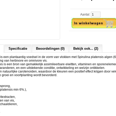
Aantal:
Specificatie
Beoordelingen (0)
Bekijk ook... (2)
 is een plantaardig voedsel in de vorm van vlokken met Spirulina platensis algen (
ing van herbivore en omnivore vis.
sis is een bron van gemakkelijk assimileerbare eiwitten, vitaminen en sporeneleme
randeren, en een uitstekende conditie, ontwikkeling en welzijn ontikkelen.
an natuurlijke carotenoiden, waardoor de kleuren een positief effect krijgen door vel
 groei en voortplanting wordt bevorderd.
rsprong,
 platensis min 6%.),
itextracten,
ten van vis,
chaaldieren,
,