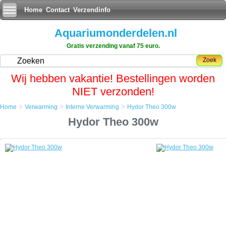
Home
Contact
Verzendinfo
Aquariumonderdelen.nl
Gratis verzending vanaf 75 euro.
Zoek
Wij hebben vakantie! Bestellingen worden
NIET verzonden!
>
>
>
Home
Verwarming
Interne Verwarming
Hydor Theo 300w
Home
Hydor Theo 300w
Verwarming
Interne Verwarming
Hydor Theo 300w
Hydor Theo 300w
De Theo verwarmingselement van de firma Hydor, is een uniek
verwarmingselement voor aquaria, dat gebruikt maakt van de
exclusieve PTC (Positive Thermal Coefficient) technologie.
De Theo verwarming heeft geen bimetaal meer, maar een zeer
bedrijfszekere micro schakelaar. De verwarmingsspiraal is vervangen
door een vrijwel onverwoestbaar polymeer folie.