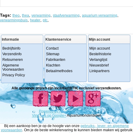
Tags:
,
,
,
,
,
theo
thea
verwarming
staafverwarming
aquarium verwarming
,
,
,
verwarmingsbuis
heater
ptc
Informatie
Klantenservice
Mijn account
Bedrijfsinfo
Contact
Mijn account
Verzendinfo
Sitemap
Bestelhistorie
Retourneren
Fabrikanten
Verlanglijst
Algemene
Klachten
Nieuwsbrief
Voorwaarden
Betaalmethodes
Linkpartners
Privacy Policy
Alle getoonde prijzen zijn inclusief BTW, exclusief verzendkosten.
Powered
By
Aquariumonderdelen.
Vind ons op Google+
Aquariumonderdelen
Bij een aankoop ben je op de hoogte van onze
gebruiks-, lever- en algemene
voorwaarden
. Om je de beste winkelervaring te kunnen bieden maken wij gebruik