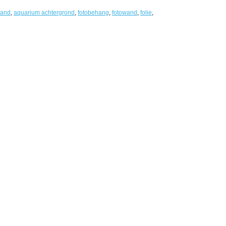
wand
,
aquarium achtergrond
,
fotobehang
,
fotowand
,
folie
,