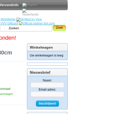
Verzendinfo
Zoek
zonden!
Winkelwagen
x80cm
Uw winkelwagen is leeg
Nieuwsbrief
Naam:
oorraad
Email adres:
3 werkdagen
Inschrijven!