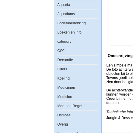
Foto
Aquaria
Achterwand
Jungle
Aquariums
&
Dessert
40x80cm
Bodembedekking
Boeken en info
category
CO2
Een
Omschrijving
simpele
Decoratie
maar
zeer
Een simpele maar
effectieve
Filters
De foto achterw
manier
objecten bij te p
om
Tevens geeft he
Koeling
uw
zien door het gla
aquarium
Medicijnen
een
De achterwanden 
uitstraling
kunnen worden g
Medicine
als
Creer binnen lut
nooit
draaien.
tevoren
Meet- en Regel
te
Technische inf
geven.
Osmose
Jungle & Desser
De
foto
Overig
achterwand
plaatst