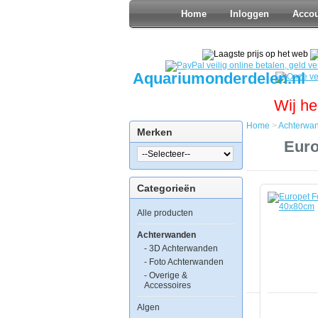
Home
Inloggen
Acco
Aquariumonderdelen.nl
Wij he
Home
>
Achterwa
Merken
Home
Euro
Achterwan
Europet
Foto
Categorieën
Achterwan
Jungle
Alle producten
&
Dessert
40x80cm
Achterwanden
- 3D Achterwanden
- Foto Achterwanden
- Overige &
Accessoires
Algen
Europet