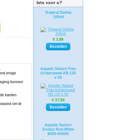
Iets voor u?
Tropical Dafnia
100ml
€ 3,98
.
Aquatic Nature Foto
ond enige
Achterwand AB 120
x 50
eweging kunnen
 de kanten
€ 17,50
otowand om te
Aquatic Nature
Evolux Red-White
8000-6500K