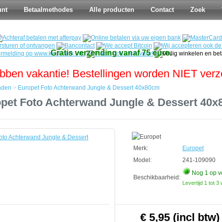
unt
Betaalmethodes
Alle producten
Contact
Zoek
Gratis verzending vanaf 75 euro.
bben vakantie! Bestellingen worden NIET ver
nden
>
Europet Foto Achterwand Jungle & Dessert 40x80cm
pet Foto Achterwand Jungle & Dessert 40
den
d
Merk:
Europet
Model:
241-109090
Nog 1
op v
Beschikbaarheid:
Levertijd 1 tot 
€ 5,95 (incl btw)