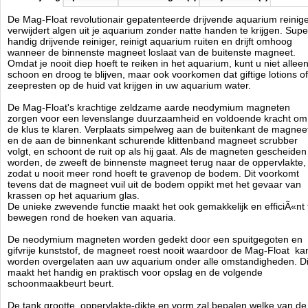
(Opmerking: Kan ook gebruikt worden op glas aquaria)
De Mag-Float revolutionair gepatenteerde drijvende aquarium reinig
verwijdert algen uit je aquarium zonder natte handen te krijgen. Supe
Mag-Float
handig drijvende reiniger, reinigt aquarium ruiten en drijft omhoog
Manufactured by:
Mag-Float
wanneer de binnenste magneet loslaat van de buitenste magneet.
Model:
US-2030
Omdat je nooit diep hoeft te reiken in het aquarium, kunt u niet allee
Product ID:
0790950000259
schoon en droog te blijven, maar ook voorkomen dat giftige lotions of
3.2
102
7.5
7.5
2026-09-03
1
New
Available from:
Aquariumonderdelen.nl
zeepresten op de huid vat krijgen in uw aquarium water.
De Mag-Float's krachtige zeldzame aarde neodymium magneten
zorgen voor een levenslange duurzaamheid en voldoende kracht om
de klus te klaren. Verplaats simpelweg aan de buitenkant de magnee
en de aan de binnenkant schurende klittenband magneet scrubber
volgt, en schoont de ruit op als hij gaat. Als de magneten gescheiden
worden, de zweeft de binnenste magneet terug naar de oppervlakte,
zodat u nooit meer rond hoeft te gravenop de bodem. Dit voorkomt
tevens dat de magneet vuil uit de bodem oppikt met het gevaar van
krassen op het aquarium glas.
De unieke zwevende functie maakt het ook gemakkelijk en efficiÃ«nt 
bewegen rond de hoeken van aquaria.
De neodymium magneten worden gedekt door een spuitgegoten en
gifvrije kunststof, de magneet roest nooit waardoor de Mag-Float ka
worden overgelaten aan uw aquarium onder alle omstandigheden. Di
maakt het handig en praktisch voor opslag en de volgende
schoonmaakbeurt beurt.
De tank grootte, oppervlakte-dikte en vorm zal bepalen welke van de