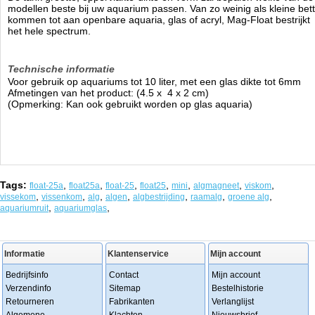
modellen beste bij uw aquarium passen. Van zo weinig als kleine bet
kommen tot aan openbare aquaria, glas of acryl, Mag-Float bestrijkt
het hele spectrum.
Technische informatie
Voor gebruik op aquariums tot 10 liter, met een glas dikte tot 6mm
Afmetingen van het product: (4.5 x 4 x 2 cm)
(Opmerking: Kan ook gebruikt worden op glas aquaria)
Tags:
,
,
,
,
,
,
,
float-25a
float25a
float-25
float25
mini
algmagneet
viskom
,
,
,
,
,
,
,
vissekom
vissenkom
alg
algen
algbestrijding
raamalg
groene alg
,
,
aquariumruit
aquariumglas
Informatie
Klantenservice
Mijn account
Bedrijfsinfo
Contact
Mijn account
Verzendinfo
Sitemap
Bestelhistorie
Retourneren
Fabrikanten
Verlanglijst