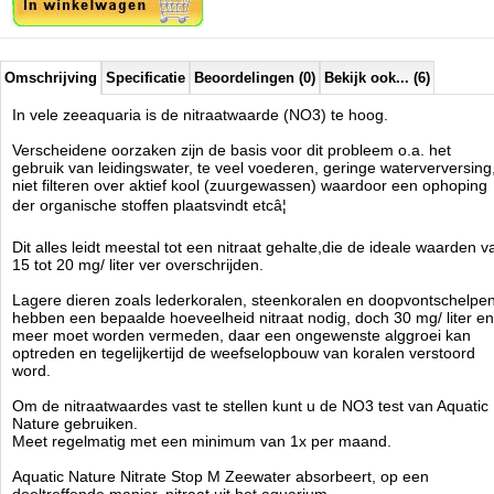
Nitrate Stop M is niet regenereerbaar en ongeschikt voor gebruik in
zoetwater.
Verkrijgbaar in 300ml en 600ml uitvoering.
Omschrijving
Specificatie
Beoordelingen (0)
Bekijk ook... (6)
In vele zeeaquaria is de nitraatwaarde (NO3) te hoog.
Aquatic Nature
Manufactured by:
Aquatic Nature
Verscheidene oorzaken zijn de basis voor dit probleem o.a. het
Model:
AN-07576
gebruik van leidingswater, te veel voederen, geringe waterverversing
Product ID:
5413946075769
niet filteren over aktief kool (zuurgewassen) waardoor een ophoping
4.7
156
13.92
13.92
2026-08-14
3
Available from:
Aquariumonderdelen.nl
der organische stoffen plaatsvindt etcâ¦
New
Dit alles leidt meestal tot een nitraat gehalte,die de ideale waarden v
15 tot 20 mg/ liter ver overschrijden.
Lagere dieren zoals lederkoralen, steenkoralen en doopvontschelpe
hebben een bepaalde hoeveelheid nitraat nodig, doch 30 mg/ liter en
meer moet worden vermeden, daar een ongewenste alggroei kan
optreden en tegelijkertijd de weefselopbouw van koralen verstoord
word.
Om de nitraatwaardes vast te stellen kunt u de NO3 test van Aquatic
Nature gebruiken.
Meet regelmatig met een minimum van 1x per maand.
Aquatic Nature Nitrate Stop M Zeewater absorbeert, op een