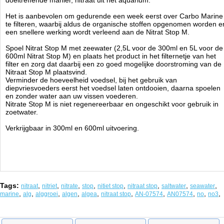
doeltreffende manier, nitraat uit het aquarium.
Het is aanbevolen om gedurende een week eerst over Carbo Marine
te filteren, waarbij aldus de organische stoffen opgenomen worden e
een snellere werking wordt verleend aan de Nitrat Stop M.
Spoel Nitrat Stop M met zeewater (2,5L voor de 300ml en 5L voor de
600ml Nitrat Stop M) en plaats het product in het filternetje van het
filter en zorg dat daarbij een zo goed mogelijke doorstroming van de
Nitraat Stop M plaatsvind.
Verminder de hoeveelheid voedsel, bij het gebruik van
diepvriesvoeders eerst het voedsel laten ontdooien, daarna spoelen
en zonder water aan uw vissen voederen.
Nitrate Stop M is niet regenereerbaar en ongeschikt voor gebruik in
zoetwater.
Verkrijgbaar in 300ml en 600ml uitvoering.
Tags:
,
,
,
,
,
,
,
,
nitraat
nitriet
nitrate
stop
nitiet stop
nitraat stop
saltwater
seawater
,
,
,
,
,
,
,
,
,
,
marine
alg
alggroei
algen
algea
nitraat stop
AN-07574
AN07574
no
no3