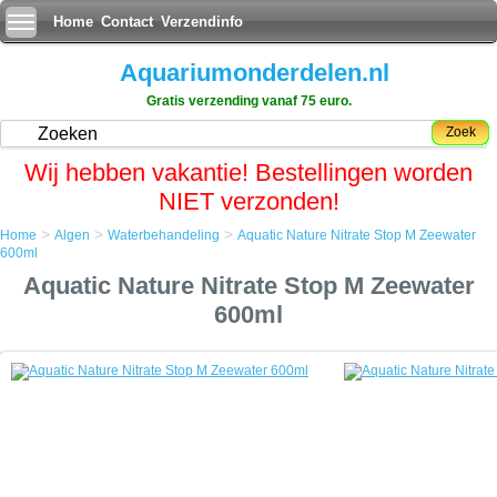
Home
Contact
Verzendinfo
Aquariumonderdelen.nl
Gratis verzending vanaf 75 euro.
Zoek
Wij hebben vakantie! Bestellingen worden
NIET verzonden!
>
>
>
Home
Algen
Waterbehandeling
Aquatic Nature Nitrate Stop M Zeewater
Home
600ml
Algen
Aquatic Nature Nitrate Stop M Zeewater
Waterbehandeling
Aquatic Nature Nitrate Stop M Zeewater 600ml
600ml
Aquatic Nature Nitrate Stop M Zeewater 600ml
In vele zeeaquaria is de nitraatwaarde (NO3) te hoog.
Verscheidene oorzaken zijn de basis voor dit probleem o.a. het
gebruik van leidingswater, te veel voederen, geringe waterverversing,
niet filteren over aktief kool (zuurgewassen) waardoor een ophoping
der organische stoffen plaatsvindt etcÃ¢ÂÂ¦