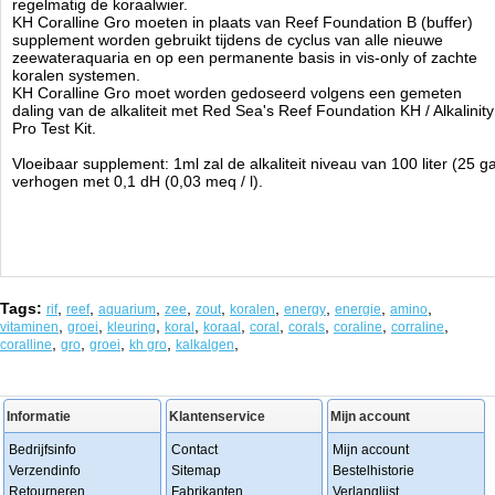
regelmatig de koraalwier.
KH Coralline Gro moeten in plaats van Reef Foundation B (buffer)
supplement worden gebruikt tijdens de cyclus van alle nieuwe
zeewateraquaria en op een permanente basis in vis-only of zachte
koralen systemen.
KH Coralline Gro moet worden gedoseerd volgens een gemeten
daling van de alkaliteit met Red Sea's Reef Foundation KH / Alkalinity
Pro Test Kit.
Vloeibaar supplement: 1ml zal de alkaliteit niveau van 100 liter (25 ga
verhogen met 0,1 dH (0,03 meq / l).
Tags:
,
,
,
,
,
,
,
,
,
rif
reef
aquarium
zee
zout
koralen
energy
energie
amino
,
,
,
,
,
,
,
,
,
vitaminen
groei
kleuring
koral
koraal
coral
corals
coraline
corraline
,
,
,
,
,
coralline
gro
groei
kh gro
kalkalgen
Informatie
Klantenservice
Mijn account
Bedrijfsinfo
Contact
Mijn account
Verzendinfo
Sitemap
Bestelhistorie
Retourneren
Fabrikanten
Verlanglijst