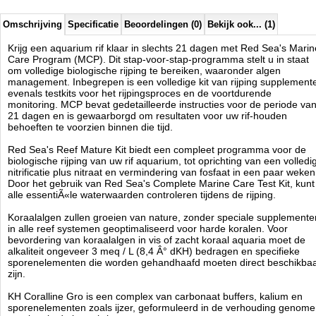
Omschrijving
Specificatie
Beoordelingen (0)
Bekijk ook... (1)
Red Sea
Manufactured by:
Red Sea
Krijg een aquarium rif klaar in slechts 21 dagen met Red Sea's Marin
Model:
RED-22003
Care Program (MCP). Dit stap-voor-stap-programma stelt u in staat
Product ID:
om volledige biologische rijping te bereiken, waaronder algen
3.8
114
15.95
15.95
2026-08-20
Pre-
Available from:
Aquariumonderdelen.nl
management. Inbegrepen is een volledige kit van rijping supplement
Order
New
evenals testkits voor het rijpingsproces en de voortdurende
monitoring. MCP bevat gedetailleerde instructies voor de periode va
21 dagen en is gewaarborgd om resultaten voor uw rif-houden
behoeften te voorzien binnen die tijd.
Red Sea's Reef Mature Kit biedt een compleet programma voor de
biologische rijping van uw rif aquarium, tot oprichting van een volledi
nitrificatie plus nitraat en vermindering van fosfaat in een paar weken
Door het gebruik van Red Sea's Complete Marine Care Test Kit, kunt
alle essentiÃ«le waterwaarden controleren tijdens de rijping.
Koraalalgen zullen groeien van nature, zonder speciale supplemente
in alle reef systemen geoptimaliseerd voor harde koralen. Voor
bevordering van koraalalgen in vis of zacht koraal aquaria moet de
alkaliteit ongeveer 3 meq / L (8,4 Â° dKH) bedragen en specifieke
sporenelementen die worden gehandhaafd moeten direct beschikba
zijn.
KH Coralline Gro is een complex van carbonaat buffers, kalium en
sporenelementen zoals ijzer, geformuleerd in de verhouding genom