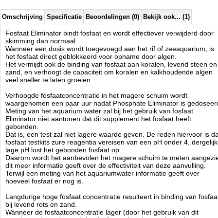
Actieve ingrediÃÂ«nten: fosfaatbinders.
Omschrijving
Specificatie
Beoordelingen (0)
Bekijk ook... (1)
Fosfaat Eliminator bindt fosfaat en wordt effectiever verwijderd door
Salifert
skimming dan normaal.
Manufactured by:
Salifert
Wanneer een dosis wordt toegevoegd aan het rif of zeeaquarium, is
Model:
SA-3071
het fosfaat direct geblokkeerd voor opname door algen.
Product ID:
8714079140056
Het vermijdt ook de binding van fosfaat aan koralen, levend steen en
4.1
232
13.95
13.95
2026-08-22
Pre-
Available from:
Aquariumonderdelen.nl
zand, en verhoogt de capaciteit om koralen en kalkhoudende algen
Order
New
veel sneller te laten groeien.
Verhoogde fosfaatconcentratie in het magere schuim wordt
waargenomen een paar uur nadat Phosphate Eliminator is gedoseer
Meting van het aquarium water zal bij het gebruik van fosfaat
Eliminator niet aantonen dat dit supplement het fosfaat heeft
gebonden.
Dat is, een test zal niet lagere waarde geven. De reden hiervoor is da
fosfaat testkits zure reagentia vereisen van een pH onder 4, dergelij
lage pH lost het gebonden fosfaat op.
Daarom wordt het aanbevolen het magere schuim te meten aangezi
dit meer informatie geeft over de effectiviteit van deze aanvulling.
Terwijl een meting van het aquariumwater informatie geeft over
hoeveel fosfaat er nog is.
Langdurige hoge fosfaat concentratie resulteert in binding van fosfaa
bij levend rots en zand.
Wanneer de fosfaatconcentratie lager (door het gebruik van dit