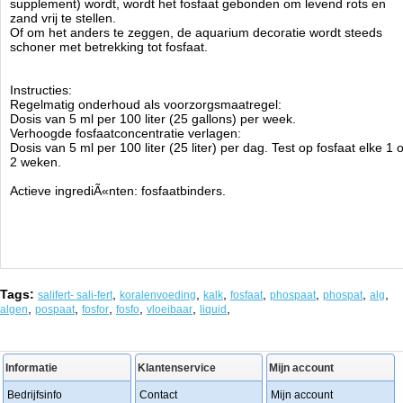
supplement) wordt, wordt het fosfaat gebonden om levend rots en
zand vrij te stellen.
Of om het anders te zeggen, de aquarium decoratie wordt steeds
schoner met betrekking tot fosfaat.
Instructies:
Regelmatig onderhoud als voorzorgsmaatregel:
Dosis van 5 ml per 100 liter (25 gallons) per week.
Verhoogde fosfaatconcentratie verlagen:
Dosis van 5 ml per 100 liter (25 liter) per dag. Test op fosfaat elke 1 o
2 weken.
Actieve ingrediÃ«nten: fosfaatbinders.
Tags:
,
,
,
,
,
,
,
salifert- sali-fert
koralenvoeding
kalk
fosfaat
phospaat
phospat
alg
,
,
,
,
,
,
algen
pospaat
fosfor
fosfo
vloeibaar
liquid
Informatie
Klantenservice
Mijn account
Bedrijfsinfo
Contact
Mijn account