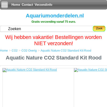
Home
Contact
Verzendinfo
Aquariumonderdelen.nl
Gratis verzending vanaf 75 euro.
Zoek
Wij hebben vakantie! Bestellingen worden
NIET verzonden!
>
>
>
Home
CO2
CO2 Overig
Aquatic Nature CO2 Standard Kit Rood
Home
Aquatic Nature CO2 Standard Kit Rood
CO2
CO2 Overig
Aquatic Nature CO2 Standard Kit Rood
Aquatic Nature CO2 Standard Kit Rood
Zijn design en zeer precieze CO2 sturing maken de Standard Kit
uitstekend geschikt voor kleinere aquariums (nano-aquariums).
U kunt met de Standard Kit ook grote aquariums, gaande tot 1000
liters inhoud, verzorgen met een optimale CO2 sturing.
Een speciaal ontwikkelde adapter zorgt ervoor dat de sturing van de
Professional of Standard Kit moeiteloos kan aangesloten worden op