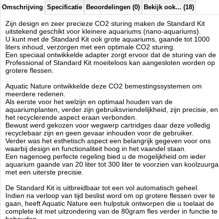
1 x CO2 visual test
Omschrijving
Specificatie
Beoordelingen (0)
Bekijk ook... (18)
1 x Gebruiksaanwijzing
Zijn design en zeer precieze CO2 sturing maken de Standard Kit
uitstekend geschikt voor kleinere aquariums (nano-aquariums).
Aquatic Nature
U kunt met de Standard Kit ook grote aquariums, gaande tot 1000
Manufactured by:
Aquatic Nature
liters inhoud, verzorgen met een optimale CO2 sturing.
Model:
AN-02752
Een speciaal ontwikkelde adapter zorgt ervoor dat de sturing van de
Product ID:
Professional of Standard Kit moeiteloos kan aangesloten worden op
3.1
247
149.96
149.96
2026-08-19
Available from:
Aquariumonderdelen.nl
grotere flessen.
Pre-Order
New
Aquatic Nature ontwikkelde deze CO2 bemestingssystemen om
meerdere redenen.
Als eerste voor het welzijn en optimaal houden van de
aquariumplanten, verder zijn gebruiksvriendelijkheid, zijn precisie, en
het recyclerende aspect eraan verbonden.
Bewust werd gekozen voor wegwerp cartridges daar deze volledig
recyclebaar zijn en geen gevaar inhouden voor de gebruiker.
Verder was het esthetisch aspect een belangrijk gegeven voor ons
waarbij design en functionaliteit hoog in het vaandel staan.
Een nagenoeg perfecte regeling bied u de mogelijkheid om ieder
aquarium gaande van 20 liter tot 300 liter te voorzien van koolzuurga
met een uiterste precisie.
De Standard Kit is uitbreidbaar tot een vol automatisch geheel.
Indien na verloop van tijd beslist word om op grotere flessen over te
gaan, heeft Aquatic Nature een hulpstuk ontworpen die u toelaat de
complete kit met uitzondering van de 80gram fles verder in functie te