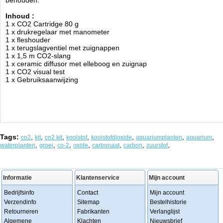
behouden.
Inhoud :
1 x CO2 Cartridge 80 g
1 x drukregelaar met manometer
1 x fleshouder
1 x terugslagventiel met zuignappen
1 x 1,5 m CO2-slang
1 x ceramic diffusor met elleboog en zuignap
1 x CO2 visual test
1 x Gebruiksaanwijzing
Tags:
,
,
,
,
,
,
,
co2
kit
co2 kit
koolstof
koolstofdioxide
aquariumplanten
aquarium
,
,
,
,
,
,
,
waterplanten
groei
co-2
oxide
carbonaat
carbon
zuurstof
Informatie
Klantenservice
Mijn account
Bedrijfsinfo
Contact
Mijn account
Verzendinfo
Sitemap
Bestelhistorie
Retourneren
Fabrikanten
Verlanglijst
Algemene
Klachten
Nieuwsbrief