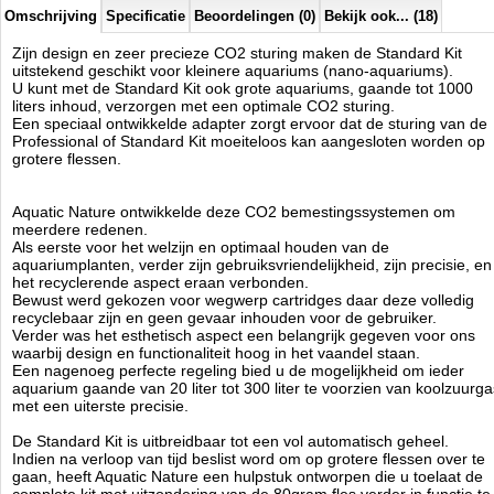
1 x terugslagventiel met zuignappen
Omschrijving
Specificatie
Beoordelingen (0)
Bekijk ook... (18)
1 x 1,5 m CO2-slang
1 x ceramic diffusor met elleboog en zuignap
Zijn design en zeer precieze CO2 sturing maken de Standard Kit
1 x CO2 visual test
uitstekend geschikt voor kleinere aquariums (nano-aquariums).
1 x Gebruiksaanwijzing
U kunt met de Standard Kit ook grote aquariums, gaande tot 1000
liters inhoud, verzorgen met een optimale CO2 sturing.
Een speciaal ontwikkelde adapter zorgt ervoor dat de sturing van de
Aquatic Nature
Professional of Standard Kit moeiteloos kan aangesloten worden op
Manufactured by:
Aquatic Nature
grotere flessen.
Model:
AN-02753
Product ID:
3.3
210
149.96
149.96
2026-08-22
Available from:
Aquariumonderdelen.nl
Aquatic Nature ontwikkelde deze CO2 bemestingssystemen om
Pre-Order
New
meerdere redenen.
Als eerste voor het welzijn en optimaal houden van de
aquariumplanten, verder zijn gebruiksvriendelijkheid, zijn precisie, en
het recyclerende aspect eraan verbonden.
Bewust werd gekozen voor wegwerp cartridges daar deze volledig
recyclebaar zijn en geen gevaar inhouden voor de gebruiker.
Verder was het esthetisch aspect een belangrijk gegeven voor ons
waarbij design en functionaliteit hoog in het vaandel staan.
Een nagenoeg perfecte regeling bied u de mogelijkheid om ieder
aquarium gaande van 20 liter tot 300 liter te voorzien van koolzuurga
met een uiterste precisie.
De Standard Kit is uitbreidbaar tot een vol automatisch geheel.
Indien na verloop van tijd beslist word om op grotere flessen over te
gaan, heeft Aquatic Nature een hulpstuk ontworpen die u toelaat de