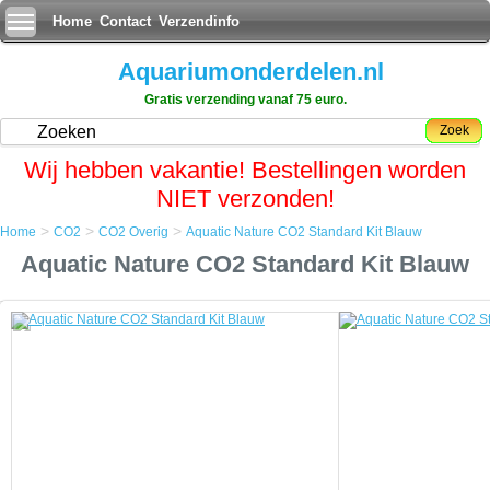
Home
Contact
Verzendinfo
Aquariumonderdelen.nl
Gratis verzending vanaf 75 euro.
Zoek
Wij hebben vakantie! Bestellingen worden
NIET verzonden!
>
>
>
Home
CO2
CO2 Overig
Aquatic Nature CO2 Standard Kit Blauw
Home
Aquatic Nature CO2 Standard Kit Blauw
CO2
CO2 Overig
Aquatic Nature CO2 Standard Kit Blauw
Aquatic Nature CO2 Standard Kit Blauw
Zijn design en zeer precieze CO2 sturing maken de Standard Kit
uitstekend geschikt voor kleinere aquariums (nano-aquariums).
U kunt met de Standard Kit ook grote aquariums, gaande tot 1000
liters inhoud, verzorgen met een optimale CO2 sturing.
Een speciaal ontwikkelde adapter zorgt ervoor dat de sturing van de
Professional of Standard Kit moeiteloos kan aangesloten worden op