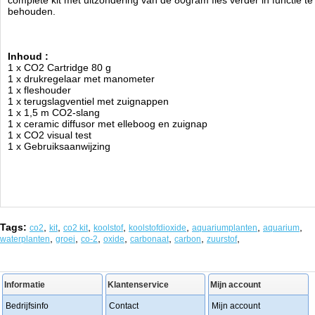
complete kit met uitzondering van de 80gram fles verder in functie te
behouden.
Inhoud :
1 x CO2 Cartridge 80 g
1 x drukregelaar met manometer
1 x fleshouder
1 x terugslagventiel met zuignappen
1 x 1,5 m CO2-slang
1 x ceramic diffusor met elleboog en zuignap
1 x CO2 visual test
1 x Gebruiksaanwijzing
Tags:
,
,
,
,
,
,
,
co2
kit
co2 kit
koolstof
koolstofdioxide
aquariumplanten
aquarium
,
,
,
,
,
,
,
waterplanten
groei
co-2
oxide
carbonaat
carbon
zuurstof
Informatie
Klantenservice
Mijn account
Bedrijfsinfo
Contact
Mijn account