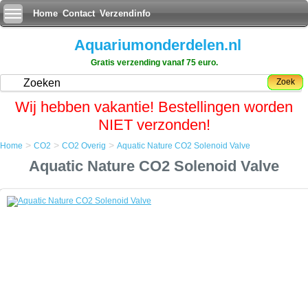
Home
Contact
Verzendinfo
Aquariumonderdelen.nl
Gratis verzending vanaf 75 euro.
Zoek
Wij hebben vakantie! Bestellingen worden
NIET verzonden!
>
>
>
Home
CO2
CO2 Overig
Aquatic Nature CO2 Solenoid Valve
Home
Aquatic Nature CO2 Solenoid Valve
CO2
CO2 Overig
Aquatic Nature CO2 Solenoid Valve
Aquatic Nature CO2 Solenoid Valve
Het pulsator magneetventiel van Aquatic Nature is absoluut
geluidsvrij.
Zijn verbruik bedraagt slechts 0,1 Watt per uur !
De magneetventiel kan enkel op de Standard Kit van Aquatic Nature
gemonteerd worden.