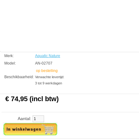
Aquatic Nature
Manufactured by:
Aquatic Nature
Model:
AN-02707
Product ID:
4.2
101
74.95
74.95
2026-08-21
Pre-
Available from:
Aquariumonderdelen.nl
Order
New
Merk:
Aquatic Nature
Model:
AN-02707
op bestelling
Beschikbaarheid:
Verwachte levertijd:
3 tot 9 werkdagen
€ 74,95 (incl btw)
Aantal: