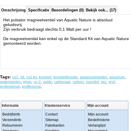
Omschrijving
Specificatie
Beoordelingen (0)
Bekijk ook... (17)
Het pulsator magneetventiel van Aquatic Nature is absoluut
geluidsvrij.
Zijn verbruik bedraagt slechts 0,1 Watt per uur !
De magneetventiel kan enkel op de Standard Kit van Aquatic Nature
gemonteerd worden.
Tags:
,
,
,
,
,
,
,
co2
kit
co2 kit
koolstof
koolstofdioxide
aquariumplanten
aquarium
,
,
,
,
,
,
,
,
,
waterplanten
groei
co-2
oxide
carbonaat
carbon
zuurstof
pro
prof
,
,
professional
proffesional
Informatie
Klantenservice
Mijn account
Bedrijfsinfo
Contact
Mijn account
Verzendinfo
Sitemap
Bestelhistorie
Retourneren
Fabrikanten
Verlanglijst