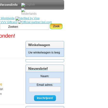
Verzendinfo
Zoek
zonden!
Winkelwagen
Uw winkelwagen is leeg
Nieuwsbrief
Naam:
ng
Email adres:
jd:
en
Inschrijven!