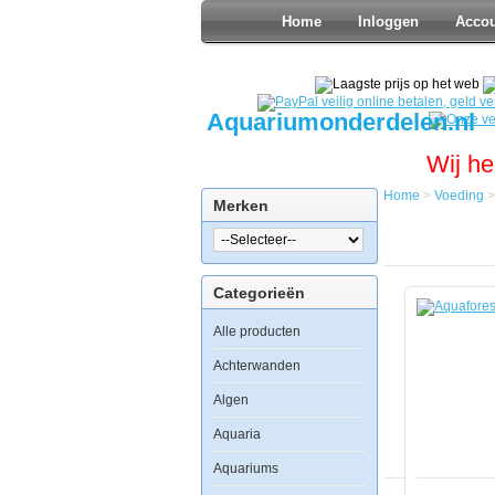
Home
Inloggen
Acco
Aquariumonderdelen.nl
Wij he
Home
>
Voeding
Merken
Home
Voeding
Zeewater
Voer
Categorieën
Aquaforest
Componen
Alle producten
C
150ml
Achterwanden
Algen
Aquaria
Aquaforest
Component
Aquariums
C
150ml