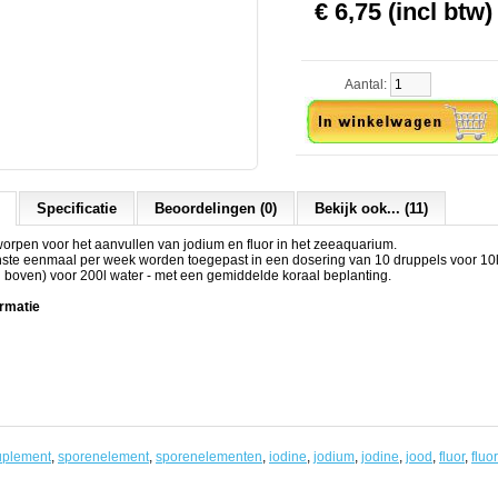
€ 6,75 (incl btw)
Aantal:
Specificatie
Beoordelingen (0)
Bekijk ook... (11)
rpen voor het aanvullen van jodium en fluor in het zeeaquarium.
nste eenmaal per week worden toegepast in een dosering van 10 druppels voor 10
 boven) voor 200l water - met een gemiddelde koraal beplanting.
rmatie
uplement
,
sporenelement
,
sporenelementen
,
iodine
,
jodium
,
jodine
,
jood
,
fluor
,
fluo