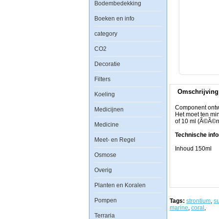
Bodembedekking
Boeken en info
Component
category
ontworpen
voor
CO2
het
aanvullen
Decoratie
van
jodium
Filters
en
fluor
Omschrijving
in
Koeling
het
zeeaquarium.
Component ontwo
Medicijnen
Het
Het moet ten mi
moet
of 10 ml (Ã©Ã©n
Medicine
ten
minste
Technische info
Meet- en Regel
eenmaal
per
Inhoud 150ml
Osmose
week
worden
toegepast
Overig
in
een
Planten en Koralen
dosering
van
Pompen
Tags:
strontium
,
s
10
marine
,
coral
,
druppels
Terraria
voor