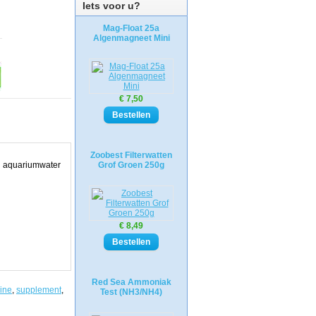
Iets voor u?
Mag-Float 25a
Algenmagneet Mini
€ 7,50
Zoobest Filterwatten
l aquariumwater
Grof Groen 250g
€ 8,49
Red Sea Ammoniak
rine
,
supplement
,
Test (NH3/NH4)