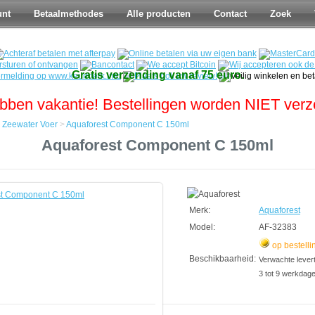
unt
Betaalmethodes
Alle producten
Contact
Zoek
Gratis verzending vanaf 75 euro.
bben vakantie! Bestellingen worden NIET ver
>
Zeewater Voer
>
Aquaforest Component C 150ml
Aquaforest Component C 150ml
t
Merk:
Aquaforest
Model:
AF-32383
op bestelli
Beschikbaarheid:
Verwachte leverti
3 tot 9 werkdag