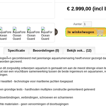
€ 2.999,00 (incl 
Aantal:
›
Specificatie
Beoordelingen (0)
Bekijk ook... (12)
ogieÃ«n gecombineerd met jarenlange aquariumervaring heeft ervoor gezorgd dat
worden gecreerd.
an dit zorgvuldig ontworpen aquarium is gemaakt om aan de meest strenge eisen t
taat van een vruchtbare samenwerking tussen de beste ingenieurs en aquarianen, r
singen.
er kwaliteit - technologie voor maritieme jachten toegepast
tie en grondige tests - hardhouten multiplex constructie gemonteerd geleverd
dsverbindingen, verbindingen, schroeven en scharnieren
chte materialen - geen vervormingen of doorbuigingen