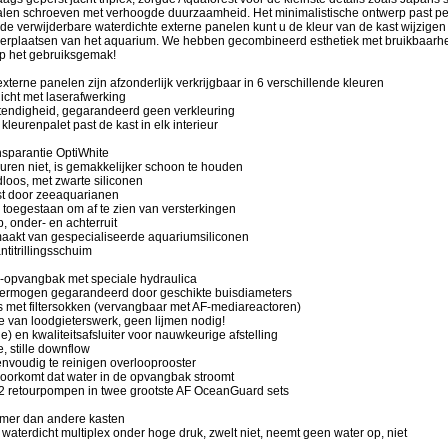
talen schroeven met verhoogde duurzaamheid. Het minimalistische ontwerp past per
t de verwijderbare waterdichte externe panelen kunt u de kleur van de kast wijzigen 
 verplaatsen van het aquarium. We hebben gecombineerd esthetiek met bruikbaarh
op het gebruiksgemak!
externe panelen zijn afzonderlijk verkrijgbaar in 6 verschillende kleuren
dicht met laserafwerking
stendigheid, gegarandeerd geen verkleuring
kleurenpalet past de kast in elk interieur
nsparantie OptiWhite
euren niet, is gemakkelijker schoon te houden
loos, met zwarte siliconen
est door zeeaquarianen
 toegestaan om af te zien van versterkingen
p, onder- en achterruit
maakt van gespecialiseerde aquariumsiliconen
ntitrillingsschuim
opvangbak met speciale hydraulica
ermogen gegarandeerd door geschikte buisdiameters
 met filtersokken (vervangbaar met AF-mediareactoren)
tie van loodgieterswerk, geen lijmen nodig!
ie) en kwaliteitsafsluiter voor nauwkeurige afstelling
e, stille downflow
nvoudig te reinigen overlooprooster
voorkomt dat water in de opvangbak stroomt
r 2 retourpompen in twee grootste AF OceanGuard sets
amer dan andere kasten
n waterdicht multiplex onder hoge druk, zwelt niet, neemt geen water op, niet