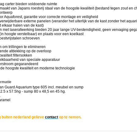
aag carter bieden voldoende ruimte
maakt van Japans roestvrij staal van de hoogste kwaliteit (bestand tegen zout en 
 ontwerp
r Aquaforest, garantie voor correcte montage en veiligheid
 verwijderbare externe panelen (verander het uiterlijk van de kast zonder het aquar
it elkaar halen van de kast)
en met laserafwerking bieden 20 jaar lange UV-bestendigheid, geen vervaging geg
(in hoogte verstelbaar) en plaats voor een koelkast
roestvrijstalen schroeven
m om trillingen te elimineren
kende afdekking op de overloop
waliteit filtersokken
hikbaarheid van speciale apparatuur
terstroom gegarandeerd
 de hoogste kwaliteit en moderne technologie
ormatie
n Guard Aquarium type 605 incl. meubel en sump
ingen,
2.5 x 57.5hg - sump 80 x 48,5 en 45 hg.
.
aramel
 buiten nederland gelieve
contact
op te nemen.