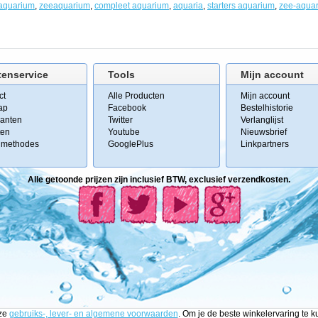
aquarium
,
zeeaquarium
,
compleet aquarium
,
aquaria
,
starters aquarium
,
zee-aqua
tenservice
Tools
Mijn account
ct
Alle Producten
Mijn account
ap
Facebook
Bestelhistorie
kanten
Twitter
Verlanglijst
ten
Youtube
Nieuwsbrief
lmethodes
GooglePlus
Linkpartners
Alle getoonde prijzen zijn inclusief BTW, exclusief verzendkosten.
nze
gebruiks-, lever- en algemene voorwaarden
. Om je de beste winkelervaring te