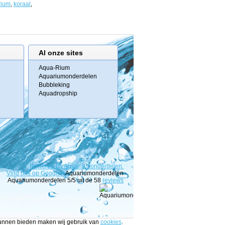
rium
,
koraal
,
Al onze sites
Aqua-Rium
Aquariumonderdelen
Bubbleking
Aquadropship
Powered
By
Aquariumonderdelen.
Vind ons op Google+
Aquariumonderdelen
Aquariumonderdelen
5
/5 uit de
58
reviews
 kunnen bieden maken wij gebruik van
cookies
.