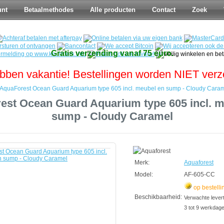
unt
Betaalmethodes
Alle producten
Contact
Zoek
Gratis verzending vanaf 75 euro.
bben vakantie! Bestellingen worden NIET ver
AquaForest Ocean Guard Aquarium type 605 incl. meubel en sump - Cloudy Cara
est Ocean Guard Aquarium type 605 incl. m
sump - Cloudy Caramel
t
Merk:
Aquaforest
Model:
AF-605-CC
op bestelli
Beschikbaarheid:
Verwachte leverti
3 tot 9 werkdag