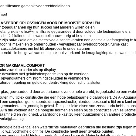
te en siliconen gemaakt voor reefdoeleinden
amer!
BASEERDE OPLOSSINGEN VOOR DE MOOISTE KORALEN
r topaquarianen die hun succes met anderen willen delen
elangrijk is - efficiÃ«nte filtratie gegarandeerd door voldoende leidingdiameters
chuifafsluiter om het waterpeil nauwkeurig af te stellen
ie zijn ontwikkeld om de meest veeleisende koralen een optimale leefomgeving te 
hoon te maken en te onderhouden - verwijderbaar overlooprooster, ruime kast
 cascadekamers om het filtratieproces te ondersteunen
orbereid - in het geval van een black-out voorkomt de terugslagklep dat er water in
OOR MAXIMAAL COMFORT
huim zowel op carter als op display
nde downflow met geluidsdempende kap op de overloop
n opvangkamers om stromingsgeluiden te verminderen
terpeilregeling en geluidsonderdrukking door schuifafsluiter
¢ glas, gewaardeerd door aquarianen over de hele wereld, is geplaatst op een wate
uten multiplex constructie die een hoge belastbaarheid garandeert. De AF Aquaria
 een compleet gemonteerde draagconstructie, hierdoor bespaart u tijd en u kunt er
is gemonteerd en grondig is getest. De specifieke eisen van zeeaquaria hebben ons
Ã«n die voldoen aan de hoogste normen en eisen bij de constructie van zeiljachte
zaamheid en veiligheid, waardoor de kast 10 keer duurzamer dan andere producten
erkrijgbaar zijn.
nologie betekent alleen waterdichte materialen gebruiken die bestand zijn tegen m
d.w.z. vochtigheid of hitte. De constructie heeft geen zwakke punten.
ags geperst jacht triplex, zorgde Aquaforest voor de kleinste details zoals Japans 