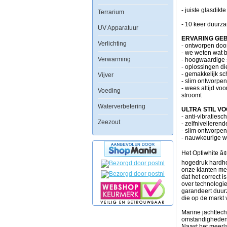
- juiste glasdik
Terrarium
Moderne
- 10 keer duurz
technologieÃÂ«n
UV Apparatuur
gecombineerd
ERVARING GE
Verlichting
met
- ontworpen doo
jarenlange
- we weten wat b
aquariumervaring
Verwarming
- hoogwaardige s
heeft
- oplossingen d
ervoor
- gemakkelijk sc
Vijver
gezorgd
- slim ontworpen
dat
- wees altijd vo
Voeding
de
stroomt
Aquaforest
Waterverbetering
aquaria
ULTRA STIL V
kunnen
- anti-vibratiesc
Zeezout
worden
- zelfnivellere
gecreerd.
- slim ontworpe
- nauwkeurige wa
Elk
onderdeel
Het Optiwhite â
van
hogedruk hardho
dit
onze klanten met
zorgvuldig
dat het correct 
ontworpen
over technologie
aquarium
garandeert duur
is
die op de markt v
gemaakt
om
Marine jachttech
aan
omstandigheden, 
de
Naast het meerla