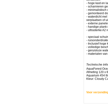
voor
- hoge kast en l
maritieme
- scharnieren ge
jachten
- minimalistisch
toegepast
- gemonteerd doo
- waterdicht met
-
verplaatsen of u
juiste
- externe panel
installatie
- handige plank 
en
- ultrasterke A2 
grondige
tests
- speciaal schui
-
- ruisonderdruk
hardhouten
- Inclusief hoge k
multiplex
- volledige besc
constructie
- geruisloze wa
gemonteerd
- materialen van
geleverd
-
Technische inf
hoge
AquaForest Ocea
weerstandsverbind
Afmeting 120 x 6
verbindingen,
Aquarium 454 ltr
schroeven
Kleur: Cloudy C
en
scharnieren
-
Voor verzending
alleen
waterdichte
materialen
-