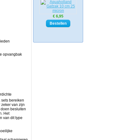
€ 6,95
bieden
 de opvangbak
rdichte
 sets bereiken
 zeker van zijn
 doen besluiten
n. Het
 van dit type
oeilijke
staal scharnieren