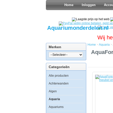
Home
Inloggen
Acco
Aquariumonderdelen.nl
Wij he
Home
>
Aquaria
>
Merken
Home
AquaFor
Aquaria
AquaFores
Ocean
Categorieën
Guard
Aquarium
Alle producten
type
605
incl.
Achterwanden
meubel
en
Algen
sump
-
Aquaria
Cloudy
Caramel
Aquariums