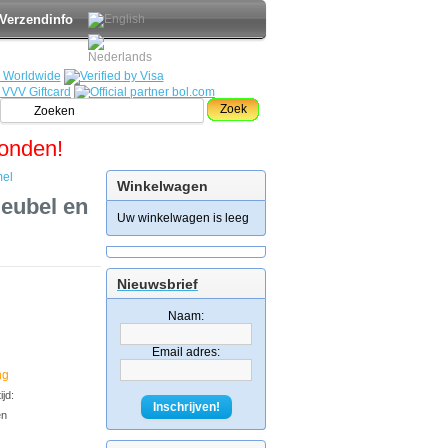
Verzendinfo
Zoek
zonden!
mel
Winkelwagen
eubel en
Uw winkelwagen is leeg
Nieuwsbrief
Naam:
Email adres:
ng
jd:
Inschrijven!
en