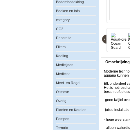
Bodembedekking
Boeken en info
category
CO2
Decoratie
‹
AquaForest
Filters
Ocean
Guard
Aquarium
Koeling
type
Omschrijving
605
Medicijnen
incl.
meubel
Moderne technol
Medicine
en
aquaria kunnen 
sump
Meet- en Regel
-
Elk onderdeel v
Cloudy
Het is het resul
Caramel
beste reefoplos
Osmose
-geen twijfel ov
Overig
-juiste installa
Planten en Koralen
Pompen
- hoge weerstan
- alleen waterdi
Terraria