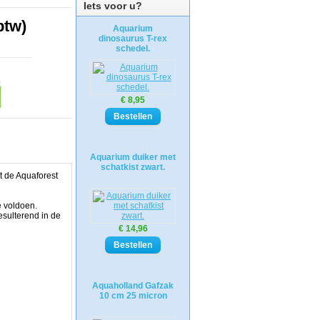
Iets voor u?
btw)
Aquarium
dinosaurus T-rex
schedel.
€ 8,95
Aquarium duiker met
schatkist zwart.
 de Aquaforest
e voldoen.
esulterend in de
€ 14,96
Aquaholland Gafzak
10 cm 25 micron