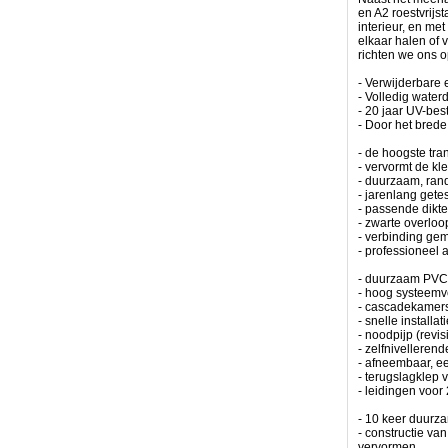
meest
en A2 roestvrijs
strenge
interieur, en me
eisen
elkaar halen of
te
richten we ons 
voldoen.
Het
- Verwijderbare 
is
- Volledig water
het
- 20 jaar UV-be
resultaat
- Door het brede 
van
een
- de hoogste tra
vruchtbare
- vervormt de kl
samenwerking
- duurzaam, rand
tussen
- jarenlang get
de
- passende dikte
beste
- zwarte overloo
ingenieurs
- verbinding ge
en
- professioneel a
aquarianen,
resulterend
- duurzaam PVC-
in
- hoog systeemv
de
- cascadekamers
beste
- snelle installa
reefoplossingen.
- noodpijp (revis
- zelfnivellerend
-
- afneembaar, ee
geen
- terugslagklep 
twijfel
- leidingen voo
over
kwaliteit
- 10 keer duurz
-
- constructie va
technologie
vervormen