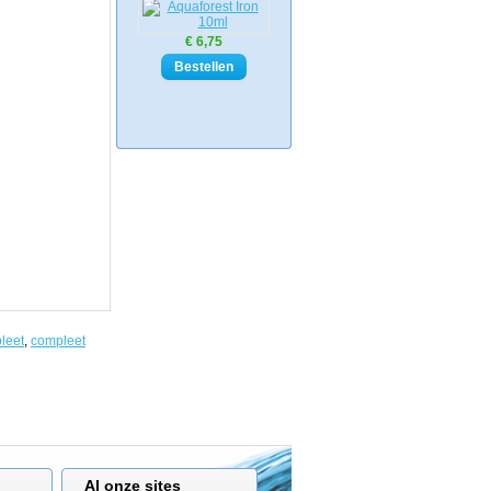
€ 6,75
leet
,
compleet
Al onze sites