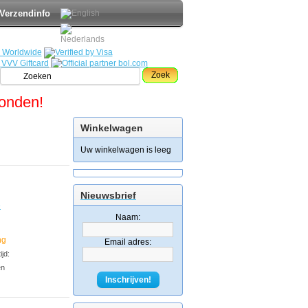
Verzendinfo
Zoek
zonden!
Winkelwagen
Uw winkelwagen is leeg
Nieuwsbrief
e
Naam:
ng
Email adres:
jd:
en
Inschrijven!