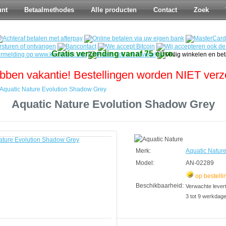
unt
Betaalmethodes
Alle producten
Contact
Zoek
Gratis verzending vanaf 75 euro.
bben vakantie! Bestellingen worden NIET ver
Aquatic Nature Evolution Shadow Grey
Aquatic Nature Evolution Shadow Grey
Merk:
Aquatic Natur
Model:
AN-02289
op bestelli
Beschikbaarheid:
Verwachte leverti
3 tot 9 werkdag