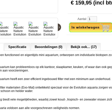
€ 159,95 (incl bt
Aantal:
›
Specificatie
Beoordelingen (0)
Bekijk ook... (17)
een functioneel en eigentijds mini aquarium, ontworpen om individuele biotopen zo 
quarium kan probleemloos op elk kantoor, slaapkamer, keuken, of waar dan ook ge
m aan voorzieningen.
uarium heeft een zeer efficient ingebouwd filter met een minimum aan onderhoud.
ilter materialen (Evo-Mat) ontwikkeld speciaal voor de Evolution aquaria zorgen v
schoon en helder water.
ng biedt vele mogelijkheden, waarbij zowel koud-, tropisch- en zeewater vissen zich
uaria voldoen aan alle voorgeschreven veiligheids normen.