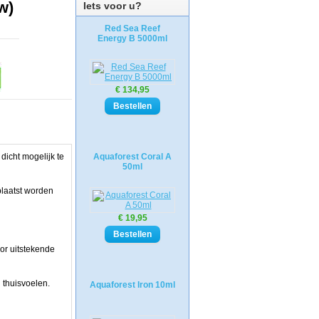
w)
Iets voor u?
Red Sea Reef
Energy B 5000ml
€ 134,95
dicht mogelijk te
Aquaforest Coral A
50ml
plaatst worden
€ 19,95
oor uitstekende
 thuisvoelen.
Aquaforest Iron 10ml