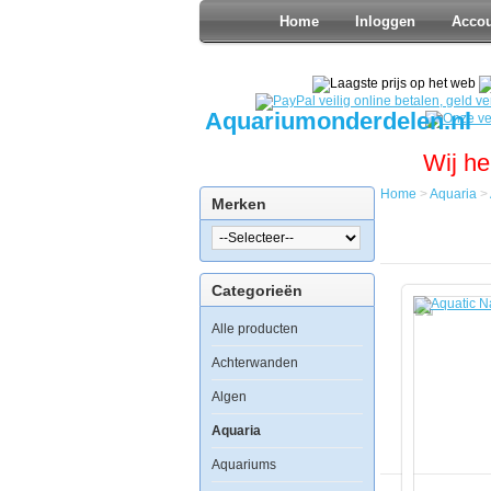
Home
Inloggen
Acco
Aquariumonderdelen.nl
Wij he
Home
>
Aquaria
>
Merken
Home
Aquaria
Aquatic
Nature
Categorieën
Evolution
Shadow
Alle producten
Grey
Achterwanden
Algen
Aquaria
Aquatic
Aquariums
Nature
Evolution