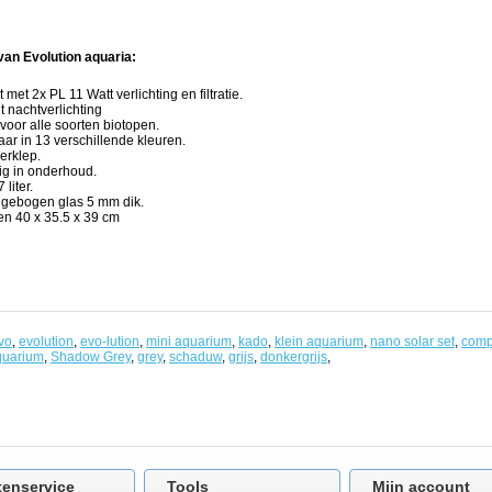
an Evolution aquaria:
met 2x PL 11 Watt verlichting en filtratie.
 nachtverlichting
voor alle soorten biotopen.
aar in 13 verschillende kleuren.
erklep.
g in onderhoud.
liter.
t gebogen glas 5 mm dik.
en 40 x 35.5 x 39 cm
vo
,
evolution
,
evo-lution
,
mini aquarium
,
kado
,
klein aquarium
,
nano solar set
,
comp
quarium
,
Shadow Grey
,
grey
,
schaduw
,
grijs
,
donkergrijs
,
tenservice
Tools
Mijn account