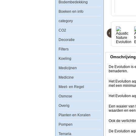
Bodembedekking
Shadow
Grey
Boeken en info
category
CO2
‹
De
Decoratie
Evolution
is
Filters
een
functioneel
Omschrijving
en
Koeling
eigentijds
mini
De Evolution is 
Medicijnen
aquarium,
benaderen.
ontworpen
Medicine
om
Het Evolution a
individuele
met een minimu
Meet- en Regel
biotopen
zo
Het Evolution aq
Osmose
dicht
mogelijk
te
Overig
Een waaier van f
benaderen.
waarden en een 
Planten en Koralen
Het Evolution
Ook de verlichti
aquarium
Pompen
kan
De Evolution aq
probleemloos
Terraria