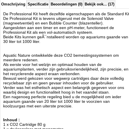
Omschrijving
Specificatie
Beoordelingen (0)
Bekijk ook... (17)
Aquatic Nature
De Professional Kit heeft dezelfde eigenschappen als de Standard Ki
Manufactured by:
Aquatic Nature
De Professional Kit is tevens uitgerust met de Solenoid Valve
Model:
AN-02778
(magneetventiel) en een Bubble Counter (blazenteller).
Product ID:
Aangesloten aan een timer en een pH-meter, functioneert de
3.6
220
199.95
199.95
2026-08-15
Professional Kit als een vol-automatisch systeem.
Available from:
Aquariumonderdelen.nl
Pre-Order
New
Beide Kits kunnen geÃ¯nstalleerd worden op aquariums gaande van
30 liter tot 1000 liter.
Aquatic Nature ontwikkelde deze CO2 bemestingssystemen om
meerdere redenen.
Als eerste voor het welzijn en optimaal houden van de
aquariumplanten, verder zijn gebruiksvriendelijkheid, zijn precisie, en
het recyclerende aspect eraan verbonden.
Bewust werd gekozen voor wegwerp cartridges daar deze volledig
recyclebaar zijn en geen gevaar inhouden voor de gebruiker.
Verder was het esthetisch aspect een belangrijk gegeven voor ons
waarbij design en functionaliteit hoog in het vaandel staan.
Een nagenoeg perfecte regeling bied u de mogelijkheid om ieder
aquarium gaande van 20 liter tot 1000 liter te voorzien van
koolzuurgas met een uiterste precisie.
Inhoud :
1 x CO2 Cartridge 80 g