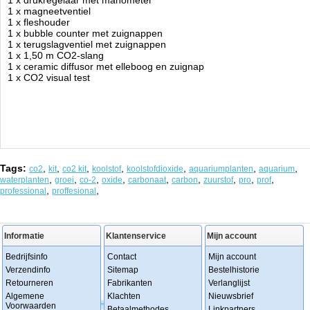
1 x drukregelaar met manometer
1 x magneetventiel
1 x fleshouder
1 x bubble counter met zuignappen
1 x terugslagventiel met zuignappen
1 x 1,50 m CO2-slang
1 x ceramic diffusor met elleboog en zuignap
1 x CO2 visual test
Tags:
,
,
,
,
,
,
,
co2
kit
co2 kit
koolstof
koolstofdioxide
aquariumplanten
aquarium
,
,
,
,
,
,
,
,
,
waterplanten
groei
co-2
oxide
carbonaat
carbon
zuurstof
pro
prof
,
,
professional
proffesional
Informatie
Klantenservice
Mijn account
Bedrijfsinfo
Contact
Mijn account
Verzendinfo
Sitemap
Bestelhistorie
Retourneren
Fabrikanten
Verlanglijst
Algemene
Klachten
Nieuwsbrief
Voorwaarden
Betaalmethodes
Linkpartners