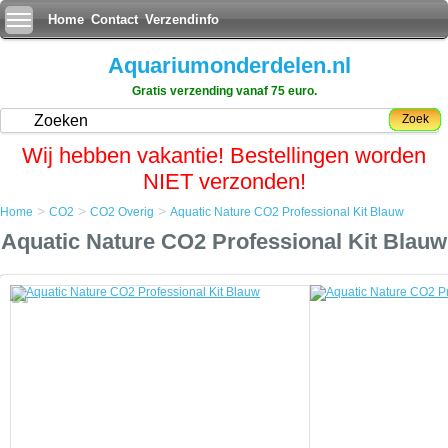
Home
Contact
Verzendinfo
Aquariumonderdelen.nl
Gratis verzending vanaf 75 euro.
Zoek
Wij hebben vakantie! Bestellingen worden
NIET verzonden!
>
>
>
Home
CO2
CO2 Overig
Aquatic Nature CO2 Professional Kit Blauw
Home
Aquatic Nature CO2 Professional Kit Blauw
CO2
CO2 Overig
Aquatic Nature CO2 Professional Kit Blauw
Aquatic Nature CO2 Professional Kit Blauw
De Professional Kit heeft dezelfde eigenschappen als de Standard Kit.
De Professional Kit is tevens uitgerust met de Solenoid Valve
(magneetventiel) en een Bubble Counter (blazenteller).
Aangesloten aan een timer en een pH-meter, functioneert de
Professional Kit als een vol-automatisch systeem.
Beide Kits kunnen geÃÂ¯nstalleerd worden op aquariums gaande van