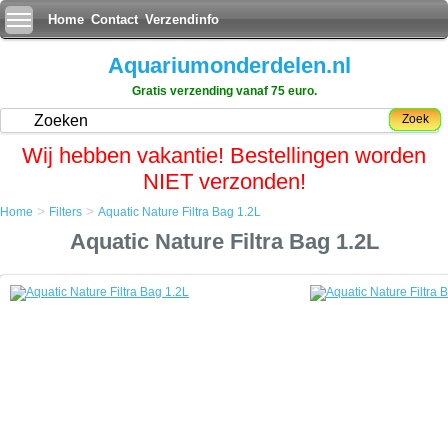
Home
Contact
Verzendinfo
Aquariumonderdelen.nl
Gratis verzending vanaf 75 euro.
Zoek
Wij hebben vakantie! Bestellingen worden
NIET verzonden!
>
>
Home
Filters
Aquatic Nature Filtra Bag 1.2L
Home
Aquatic Nature Filtra Bag 1.2L
Filters
Aquatic Nature Filtra Bag 1.2L
Aquatic Nature Filtra Bag 1.2L
Nylonzakje met rits-sluiting. Super resistent en herbruikbaar.
Voor alle filtermediums.
Toepasbaar in zoet- en zeewater.
Ideaal voor bij het gebruik van keramische pijpjes, actieve kool en vele
andere filtermedia.
Technische informatie