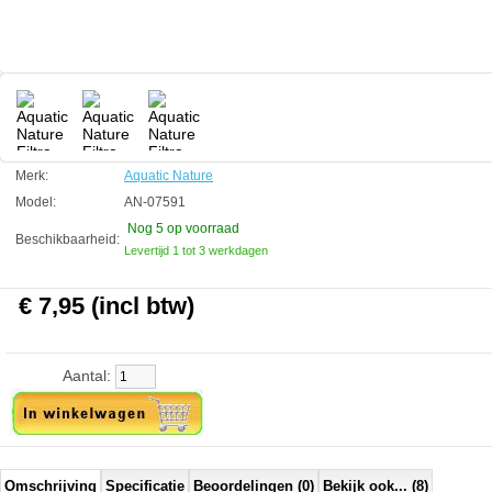
Afmeting 23 x 15 cm
Aquatic Nature
Manufactured by:
Aquatic Nature
Model:
AN-07591
Product ID:
5413946075912
3.5
138
7.95
7.95
2026-08-27
5
New
Available from:
Aquariumonderdelen.nl
Merk:
Aquatic Nature
Model:
AN-07591
Nog 5
op voorraad
Beschikbaarheid:
Levertijd 1 tot 3 werkdagen
€ 7,95 (incl btw)
Aantal:
Omschrijving
Specificatie
Beoordelingen (0)
Bekijk ook... (8)