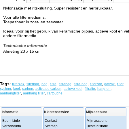
Nylonzakje met rits-sluiting. Super resistent en herbruikbaar.
Voor alle filtermediums.
Toepasbaar in zoet- en zeewater.
Ideaal voor bij het gebruik van keramische pijpjes, actieve kool en ve
andere filtermedia.
Technische informatie
Afmeting 23 x 15 cm
Tags:
,
,
,
,
,
,
,
,
filterzak
filterbag
bag
filtra
filtrabag
filtra-bag
filterzak
gafzak
filter
,
,
,
,
,
,
,
system
kool
carbon
activated carbon
actieve kool
filtratie
hang-on
,
,
,
aanhangfilter
aanhang filter
cartouche
Informatie
Klantenservice
Mijn account
Bedrijfsinfo
Contact
Mijn account
Verzendinfo
Sitemap
Bestelhistorie