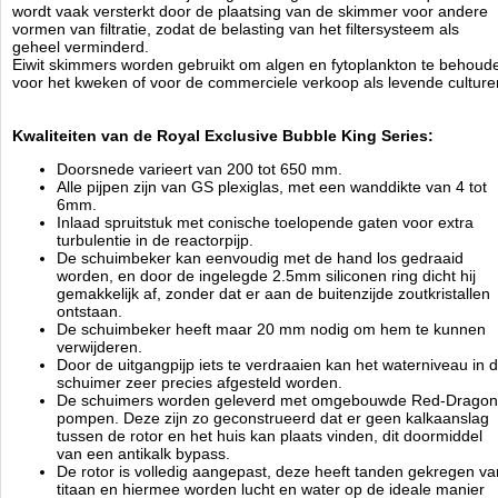
wordt vaak versterkt door de plaatsing van de skimmer voor andere
vormen van filtratie, zodat de belasting van het filtersysteem als
Royal Exclusive Bubble King 300 DeLuxe Extern:
geheel verminderd.
Eiwit skimmers worden gebruikt om algen en fytoplankton te behoud
voor aquaria van 1.200 liter - 3.000 liter
voor het kweken of voor de commerciele verkoop als levende culture
2.000 l / h Air - 4.000 l / h Water = 1 Pomp (Bubble King) BK
2000.
Bodemplaat: 39 cm x 51 cm / hoogte ~ 77 cm.
Kwaliteiten van de Royal Exclusive Bubble King Series:
Skimmer-pomp: Bubble King 2000 external.
Debiet: 2.000 l / h Luchtinlaat ~ 4.000 l / h Water inlaat.
Doorsnede varieert van 200 tot 650 mm.
Wattage - actief vermogen: P = 58 Watt / h.
Alle pijpen zijn van GS plexiglas, met een wanddikte van 4 tot
Bedrijfsspanning: 230 Volt 50 Hz.
6mm.
Beschermingsklasse: IP 68
Inlaad spruitstuk met conische toelopende gaten voor extra
Gewicht skimmer: 21 kg inclusief pomp.
turbulentie in de reactorpijp.
Afmeting skimmer: 325 mm breed / 505 mm lengte / ~ 770 mm
De schuimbeker kan eenvoudig met de hand los gedraaid
hoogte
worden, en door de ingelegde 2.5mm siliconen ring dicht hij
gemakkelijk af, zonder dat er aan de buitenzijde zoutkristallen
Bij reparaties aan pompen wordt altijd Euro 35,00 onderzoekskosten in
ontstaan.
rekening gebracht door Royal Exclusive die bij opdracht tot reparatie in
De schuimbeker heeft maar 20 mm nodig om hem te kunnen
mindering gebracht worden op de rekening!
verwijderen.
Door de uitgangpijp iets te verdraaien kan het waterniveau in 
schuimer zeer precies afgesteld worden.
Royal Exclusiv
De schuimers worden geleverd met omgebouwde Red-Dragon
Manufactured by:
Royal Exclusiv
pompen. Deze zijn zo geconstrueerd dat er geen kalkaanslag
Model:
AC-33253
tussen de rotor en het huis kan plaats vinden, dit doormiddel
Product ID:
van een antikalk bypass.
5
153
1899.99
1899.99
2026-08-20
Available from:
Aquariumonderdelen.nl
De rotor is volledig aangepast, deze heeft tanden gekregen va
Pre-Order
New
titaan en hiermee worden lucht en water op de ideale manier