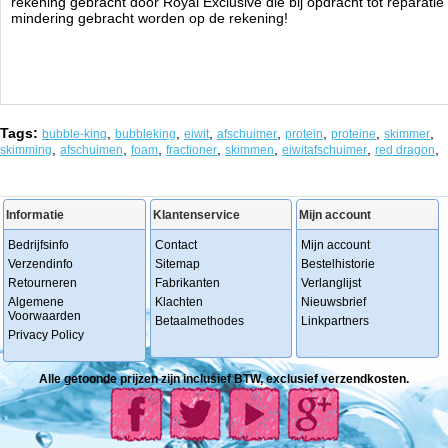
rekening gebracht door Royal Exclusive die bij opdracht tot reparatie 
mindering gebracht worden op de rekening!
Tags:
,
,
,
,
,
,
,
bubble-king
bubbleking
eiwit
afschuimer
protein
proteine
skimmer
,
,
,
,
,
,
,
skimming
afschuimen
foam
fractioner
skimmen
eiwitafschuimer
red dragon
Informatie
Klantenservice
Mijn account
Bedrijfsinfo
Contact
Mijn account
Verzendinfo
Sitemap
Bestelhistorie
Retourneren
Fabrikanten
Verlanglijst
Algemene
Klachten
Nieuwsbrief
Voorwaarden
Betaalmethodes
Linkpartners
Privacy Policy
Alle getoonde prijzen zijn inclusief BTW, exclusief verzendkosten.