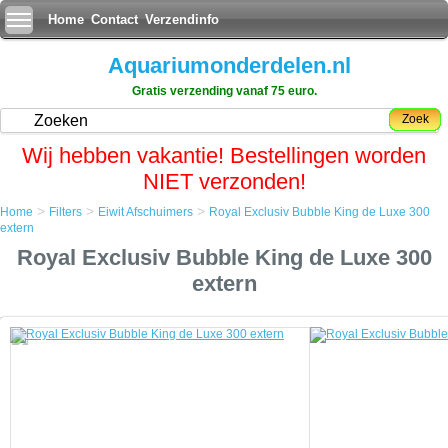
Home
Contact
Verzendinfo
Aquariumonderdelen.nl
Gratis verzending vanaf 75 euro.
Zoek
Wij hebben vakantie! Bestellingen worden
NIET verzonden!
>
>
>
Home
Filters
Eiwit Afschuimers
Royal Exclusiv Bubble King de Luxe 300
Home
extern
Filters
Royal Exclusiv Bubble King de Luxe 300
Eiwit Afschuimers
Royal Exclusiv Bubble King de Luxe 300 extern
extern
Royal Exclusiv Bubble King de Luxe 300 extern
Een eiwitafschuimer, foam fractioner of proteine skimmer is een
apparaat gebruikt in zeewateraquaria om organische verbindingen uit
het water te verwijderen voordat ze breken in stikstofhoudend afval.
Eiwit skimming is de enige vorm van aquarium filtratie die fysiek
organische verbindingen verwijdert voordat ze beginnen te ontbinden,
de verlaging van de belasting op het biologische filter en het