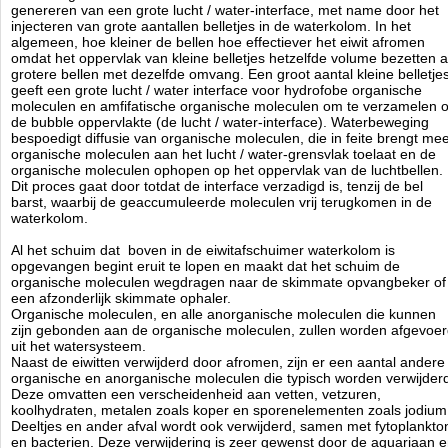
Alle pijpen zijn van GS plexiglas, met een wanddikte van 4 tot
genereren van een grote lucht / water-interface, met name door het
6mm.
injecteren van grote aantallen belletjes in de waterkolom. In het
Inlaad spruitstuk met conische toelopende gaten voor extra
algemeen, hoe kleiner de bellen hoe effectiever het eiwit afromen
turbulentie in de reactorpijp.
omdat het oppervlak van kleine belletjes hetzelfde volume bezetten a
De schuimbeker kan eenvoudig met de hand los gedraaid
grotere bellen met dezelfde omvang. Een groot aantal kleine belletje
worden, en door de ingelegde 2.5mm siliconen ring dicht hij
geeft een grote lucht / water interface voor hydrofobe organische
gemakkelijk af, zonder dat er aan de buitenzijde zoutkristallen
moleculen en amfifatische organische moleculen om te verzamelen 
ontstaan.
de bubble oppervlakte (de lucht / water-interface). Waterbeweging
De schuimbeker heeft maar 20 mm nodig om hem te kunnen
bespoedigt diffusie van organische moleculen, die in feite brengt me
verwijderen.
organische moleculen aan het lucht / water-grensvlak toelaat en de
Door de uitgangpijp iets te verdraaien kan het waterniveau in de
organische moleculen ophopen op het oppervlak van de luchtbellen.
schuimer zeer precies afgesteld worden.
Dit proces gaat door totdat de interface verzadigd is, tenzij de bel
De schuimers worden geleverd met omgebouwde Red-Dragon
barst, waarbij de geaccumuleerde moleculen vrij terugkomen in de
pompen. Deze zijn zo geconstrueerd dat er geen kalkaanslag
waterkolom.
tussen de rotor en het huis kan plaats vinden, dit doormiddel
van een antikalk bypass.
Al het schuim dat boven in de eiwitafschuimer waterkolom is
De rotor is volledig aangepast, deze heeft tanden gekregen van
opgevangen begint eruit te lopen en maakt dat het schuim de
titaan en hiermee worden lucht en water op de ideale manier
organische moleculen wegdragen naar de skimmate opvangbeker of
gemengd.
een afzonderlijk skimmate ophaler.
De lagers en de schroeven zijn ook van titaan, hierdoor is hij
Organische moleculen, en alle anorganische moleculen die kunnen
zeer sterk.
zijn gebonden aan de organische moleculen, zullen worden afgevoe
Doordat alles zo nauwkeurig is gemaakt, maakt het geheel
uit het watersysteem.
weinig geluid.
Naast de eiwitten verwijderd door afromen, zijn er een aantal andere
Het stroomverbruik ligt tussen 38 en de 78 watt, de hoeveelheid
organische en anorganische moleculen die typisch worden verwijder
water is van 3.000 tot 10.000 ltr, en de hoeveelheid lucht ligt
Deze omvatten een verscheidenheid aan vetten, vetzuren,
tussen de 1.000 en de 3.000 ltr lucht per uur. Dit alles is
koolhydraten, metalen zoals koper en sporenelementen zoals jodium
gemeten bij een waterhoogte van 45 tot 65cm .
Deeltjes en ander afval wordt ook verwijderd, samen met fytoplankto
De standaard schuimers gaan tot maximaal 10.000 ltr
en bacterien. Deze verwijdering is zeer gewenst door de aquariaan 