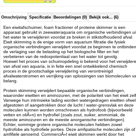
organische moleculen ophopen op het oppervlak van de luchtbellen.
Dit proces gaat door totdat de interface verzadigd is, tenzij de bel
barst, waarbij de geaccumuleerde moleculen vrij terugkomen in de
waterkolom.
Omschrijving
Specificatie
Beoordelingen (0)
Bekijk ook... (6)
Al het schuim dat boven in de eiwitafschuimer waterkolom is
Een eiwitafschuimer, foam fractioner of proteine skimmer is een
opgevangen begint eruit te lopen en maakt dat het schuim de
apparaat gebruikt in zeewateraquaria om organische verbindingen ui
organische moleculen wegdragen naar de skimmate opvangbeker of
het water te verwijderen voordat ze breken in stikstofhoudend afval.
een afzonderlijk skimmate ophaler.
Eiwit skimming is de enige vorm van aquarium filtratie die fysiek
Organische moleculen, en alle anorganische moleculen die kunnen
organische verbindingen verwijdert voordat ze beginnen te ontbinden
zijn gebonden aan de organische moleculen, zullen worden afgevoerd
de verlaging van de belasting op het biologische filter en het
uit het watersysteem.
verbeteren van de redoxpotentiaal van het water tot gevolg.
Naast de eiwitten verwijderd door afromen, zijn er een aantal andere
Hoewel het proces van schuimopdeling is bekend voor het verwijder
organische en anorganische moleculen die typisch worden verwijderd.
van afval van aquaria, is in feite een snel ontwikkelend chemisch
Deze omvatten een verscheidenheid aan vetten, vetzuren,
proces in de grootschalige verwijdering van verontreinigd
koolhydraten, metalen zoals koper en sporenelementen zoals jodium.
afvalwaterstromen en verrijking van oplossingen van biomoleculen v
Deeltjes en ander afval wordt ook verwijderd, samen met fytoplankton
belang.
en bacterien. Deze verwijdering is zeer gewenst door de aquariaan en
wordt vaak versterkt door de plaatsing van de skimmer voor andere
Protein skimming verwijdert bepaalde organische verbindingen,
vormen van filtratie, zodat de belasting van het filtersysteem als
waaronder eiwitten en aminozuren, met de polariteit van het eiwit zelf
geheel verminderd.
Vanwege hun intrinsieke lading worden watergedragen eiwitten ofwel
Eiwit skimmers worden gebruikt om algen en fytoplankton te behouden
afgestoten of aangetrokken door de lucht / water-grensvlak en deze
voor het kweken of voor de commerciele verkoop als levende culturen.
moleculen kunnen worden omschreven als hydrofoob (bijvoorbeeld
vetten en oliÃ«n) en hydrofiel (zoals zout, suiker, ammoniak, de
meeste aminozuren en de meeste anorganische verbindingen).
Kwaliteiten van de Royal Exclusive Bubble King Series:
Echter, sommige grotere organische moleculen hebben zowel
hydrofobe als hydrofiele porties. Deze amfipatische moleculen zijn of
Doorsnede varieert van 200 tot 650 mm.
amfifiele genoemd. CommerciÃ«l eiwit skimmen werkt door het