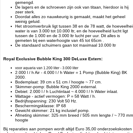
gemengd.
De lagers en de schroeven zijn ook van titaan, hierdoor is hij
zeer sterk.
Doordat alles zo nauwkeurig is gemaakt, maakt het geheel
weinig geluid.
Het stroomverbruik ligt tussen 38 en de 78 watt, de hoeveelhe
water is van 3.000 tot 10.000 ltr, en de hoeveelheid lucht ligt
tussen de 1.000 en de 3.000 ltr lucht per uur. Dit alles is
gemeten bij een waterhoogte van 45 tot 65cm .
De standaard schuimers gaan tot maximaal 10.000 ltr
Royal Exclusive Bubble King 300 DeLuxe Extern:
voor aquaria van 1.200 liter - 3.000 liter
2.000 l / h Air - 4.000 l / h Water = 1 Pomp (Bubble King) BK
2000.
Bodemplaat: 39 cm x 51 cm / hoogte ~ 77 cm.
Skimmer-pomp: Bubble King 2000 external.
Debiet: 2.000 l / h Luchtinlaat ~ 4.000 l / h Water inlaat.
Wattage - actief vermogen: P = 58 Watt / h.
Bedrijfsspanning: 230 Volt 50 Hz.
Beschermingsklasse: IP 68
Gewicht skimmer: 21 kg inclusief pomp.
Afmeting skimmer: 325 mm breed / 505 mm lengte / ~ 770 m
hoogte
Bij reparaties aan pompen wordt altijd Euro 35,00 onderzoekskosten 