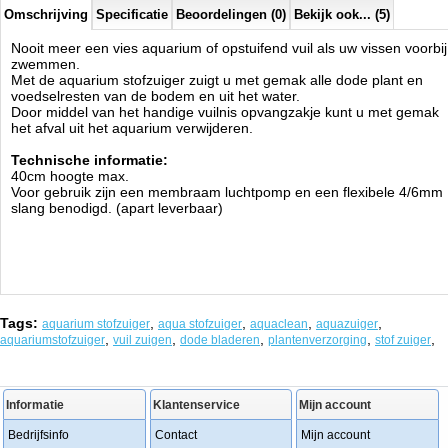
Omschrijving
Specificatie
Beoordelingen (0)
Bekijk ook... (5)
Nooit meer een vies aquarium of opstuifend vuil als uw vissen voorbij
zwemmen.
Met de aquarium stofzuiger zuigt u met gemak alle dode plant en
voedselresten van de bodem en uit het water.
Door middel van het handige vuilnis opvangzakje kunt u met gemak
het afval uit het aquarium verwijderen.
Technische informatie:
40cm hoogte max.
Voor gebruik zijn een membraam luchtpomp en een flexibele 4/6mm
slang benodigd. (apart leverbaar)
Tags:
,
,
,
,
aquarium stofzuiger
aqua stofzuiger
aquaclean
aquazuiger
,
,
,
,
,
aquariumstofzuiger
vuil zuigen
dode bladeren
plantenverzorging
stof zuiger
Informatie
Klantenservice
Mijn account
Bedrijfsinfo
Contact
Mijn account