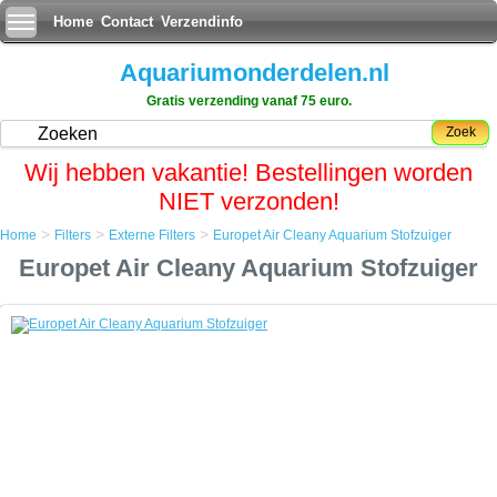
Home
Contact
Verzendinfo
Aquariumonderdelen.nl
Gratis verzending vanaf 75 euro.
Zoek
Wij hebben vakantie! Bestellingen worden
NIET verzonden!
>
>
>
Home
Filters
Externe Filters
Europet Air Cleany Aquarium Stofzuiger
Home
Europet Air Cleany Aquarium Stofzuiger
Filters
Externe Filters
Europet Air Cleany Aquarium Stofzuiger
Europet Air Cleany Aquarium Stofzuiger
Nooit meer een vies aquarium of opstuifend vuil als uw vissen voorbij
zwemmen.
Met de aquarium stofzuiger zuigt u met gemak alle dode plant en
voedselresten van de bodem en uit het water.
Door middel van het handige vuilnis opvangzakje kunt u met gemak
het afval uit het aquarium verwijderen.