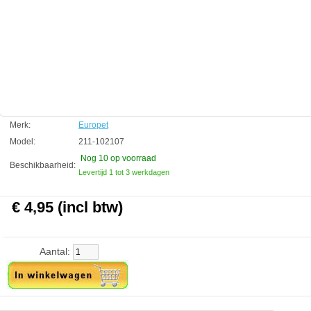
Technische informatie:
40cm hoogte max.
Voor gebruik zijn een membraam luchtpomp en een flexibele 4/6mm
slang benodigd. (apart leverbaar)
Europet
Manufactured by:
Europet
Model:
211-102107
Product ID:
4047059102107
Merk:
Europet
3.2
84
4.95
4.95
2026-08-17
10
New
Available from:
Aquariumonderdelen.nl
Model:
211-102107
Nog 10
op voorraad
Beschikbaarheid:
Levertijd 1 tot 3 werkdagen
€ 4,95 (incl btw)
Aantal: