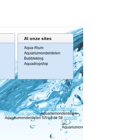
Al onze sites
Aqua-Rium
Aquariumonderdelen
Bubbleking
Aquadropship
Powered
By
Aquariumonderdelen.
Vind ons op Google+
Aquariumonderdelen
Aquariumonderdelen
5
/5 uit de
58
reviews