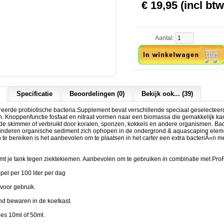
€ 19,95 (incl btw
Aantal:
nt
Specificatie
Beoordelingen (0)
Bekijk ook... (39)
reerde probiotische bacteria.Supplement bevat verschillende speciaal geselecteer
. Knoppenfunctie fosfaat en nitraat vormen naar een biomassa die gemakkelijk k
de skimmer of verbruikt door koralen, sponzen, kokkels en andere organismen. Bac
minderen organische sediment zich ophopen in de ondergrond & aquascaping ele
n te bereiken is het aanbevolen om te plaatsen in het carter een extra bacteriÃ«n 
mt je tank tegen ziektekiemen. Aanbevolen om te gebruiken in combinatie met ProF
pel per 100 liter per dag
oor gebruik.
 bewaren in de koelkast.
les 10ml of 50ml.