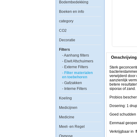
Bodembedekking
Pro
Bio
S
Boeken en info
50ml
category
CO2
Sterk
Decoratie
geconcentreerde
probiotische
Filters
bacteria.Suppleme
bevat
- Aanhang filters
Omschrijving
verschillende
- Eiwit Afschuimers
speciaal
- Externe Filters
geselecteerde
Sterk geconcent
bacteriestammen.
bacteriestammen
- Filter materialen
Knoppenfunctie
verwijderd door 
en toebehoren
fosfaat
aanzienlijk ver
- Gafzakken
en
betere resultate
- Interne Filters
nitraat
siporax of zand.
vormen
naar
Probios bescher
Koeling
een
biomassa
Dosering: 1 drup
Medicijnen
die
gemakkelijk
Goed schudden v
Medicine
kan
worden
Eenmaal geopend
Meet- en Regel
verwijderd
door
Verkrijgbaar in f
de
Osmose