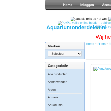
Home
Inloggen
Acco
Aquariumonderdelen.nl
Wij he
Home
>
Filters
>
F
Merken
Home
Filters
Filter
materialen
Categorieën
en
toebehore
Alle producten
Aquaforest
Pro
Bio
Achterwanden
S
50ml
Algen
Aquaria
Aquariums
Aquaforest