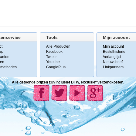
tenservice
Tools
Mijn account
ct
Alle Producten
Mijn account
ap
Facebook
Bestelhistorie
kanten
Twitter
Verlanglijst
ten
Youtube
Nieuwsbrief
lmethodes
GooglePlus
Linkpartners
Alle getoonde prijzen zijn inclusief BTW, exclusief verzendkosten.