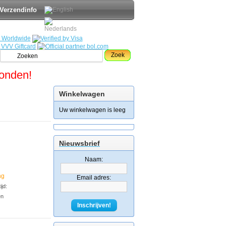
Verzendinfo
Zoek
zonden!
Winkelwagen
Uw winkelwagen is leeg
Nieuwsbrief
Naam:
ng
Email adres:
jd:
en
Inschrijven!