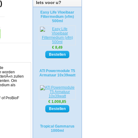
)
Iets voor u?
Easy Life Vloeibaar
Filtermedium (vfm)
500ml
€ 8,49
de
ATI Powermodule T5
an worden
Armatuur 10x39watt
teriÃ«n zullen
menten. Om
medium als
 of ProBioF
€ 1.008,85
Tropical Gammarus
1000ml