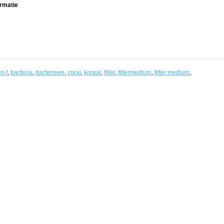
rmatie
o-f
,
bacteria
,
bacterieen
,
coral
,
koraal
,
filter
,
filtermedium
,
filter medium
,