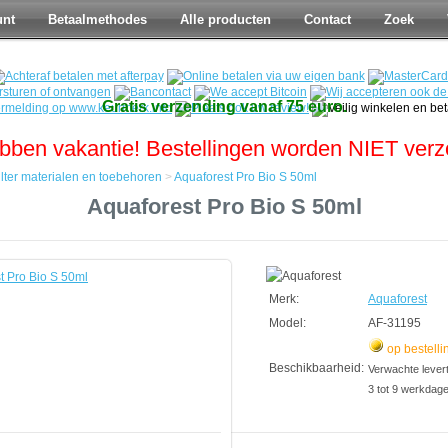
unt
Betaalmethodes
Alle producten
Contact
Zoek
Gratis verzending vanaf 75 euro.
bben vakantie! Bestellingen worden NIET ver
ilter materialen en toebehoren
>
Aquaforest Pro Bio S 50ml
Aquaforest Pro Bio S 50ml
n
Merk:
Aquaforest
Model:
AF-31195
op bestelli
Beschikbaarheid:
Verwachte leverti
3 tot 9 werkdag