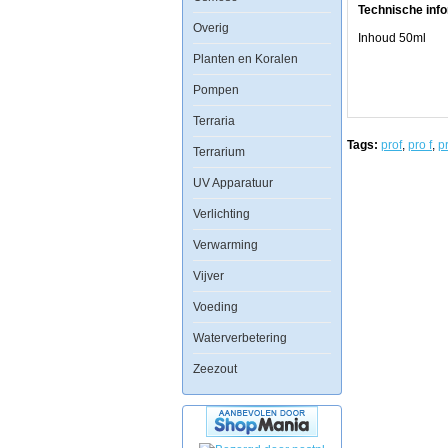
skimmer
Technische info
of
Overig
verbruikt
Inhoud 50ml
door
Planten en Koralen
koralen,
sponzen,
Pompen
kokkels
en
Terraria
andere
organismen.
Tags:
prof
,
pro f
,
pr
Terrarium
BacteriÃÂ«n
zullen
UV Apparatuur
aanzienlijk
verminderen
organische
Verlichting
sediment
zich
Verwarming
ophopen
in
Vijver
de
ondergrond
Voeding
&
aquascaping
Waterverbetering
elementen.
Om
betere
Zeezout
resultaten
te
bereiken
is
het