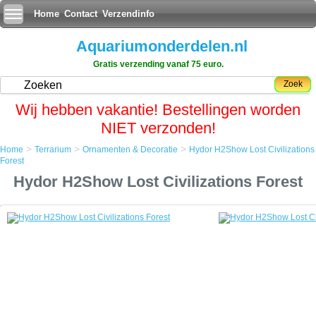
Home
Contact
Verzendinfo
Aquariumonderdelen.nl
Gratis verzending vanaf 75 euro.
Zoek
Wij hebben vakantie! Bestellingen worden
NIET verzonden!
>
>
>
Home
Terrarium
Ornamenten & Decoratie
Hydor H2Show Lost Civilizations
Home
Forest
Terrarium
Hydor H2Show Lost Civilizations Forest
Ornamenten & Decoratie
Hydor H2Show Lost Civilizations Forest
Hydor H2Show Lost Civilizations Forest
Maya Aztec en Inca Mythes komen tot leven in het aquarium met de
nieuwste rage van Hydor de H2show
Combineer achtergronden, decoratie, bubblemakers en Led verlichting
voor een adembenemende atmosfeer in uw aquarium gebaseerd op
of gecombineerd in drie unieke themas: Magic World, Atlantis en Lost
Civilizations..