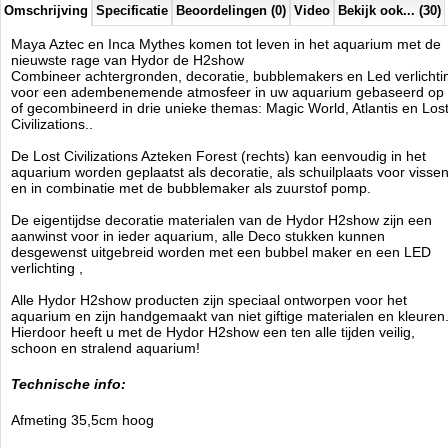
Omschrijving
Specificatie
Beoordelingen (0)
Video
Bekijk ook... (30)
Maya Aztec en Inca Mythes komen tot leven in het aquarium met de
nieuwste rage van Hydor de H2show
Combineer achtergronden, decoratie, bubblemakers en Led verlichti
voor een adembenemende atmosfeer in uw aquarium gebaseerd op
of gecombineerd in drie unieke themas: Magic World, Atlantis en Los
Civilizations..
De Lost Civilizations Azteken Forest (rechts) kan eenvoudig in het
aquarium worden geplaatst als decoratie, als schuilplaats voor visse
en in combinatie met de bubblemaker als zuurstof pomp.
De eigentijdse decoratie materialen van de Hydor H2show zijn een
aanwinst voor in ieder aquarium, alle Deco stukken kunnen
desgewenst uitgebreid worden met een bubbel maker en een LED
verlichting ,
Alle Hydor H2show producten zijn speciaal ontworpen voor het
aquarium en zijn handg
emaakt van niet giftige materialen en kleuren
Hierdoor heeft u met de Hydor H2show een ten alle tijden veilig,
schoon en stralend aquarium!
Technische info:
Afmeting 35,5cm hoog