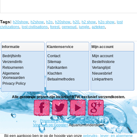
Tags:
,
,
,
,
,
,
,
h20show
h2show
h2o
h20show
h20
h2 show
h2o show
lost
,
,
,
,
,
,
civilizations
lost civilisations
forest
oerwoud
jungle
azteken
Informatie
Klantenservice
Mijn account
Bedrijfsinfo
Contact
Mijn account
Verzendinfo
Sitemap
Bestelhistorie
Retourneren
Fabrikanten
Verlanglijst
Algemene
Klachten
Nieuwsbrief
Voorwaarden
Betaalmethodes
Linkpartners
Privacy Policy
Alle getoonde prijzen zijn inclusief BTW, exclusief verzendkosten.
Powered
By
Aquariumonderdelen.
Vind ons op Google+
Aquariumonderdelen
Bij een aankoop ben je op de hoogte van onze
gebruiks-, lever- en algemene