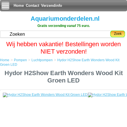
Home
Contact
Verzendinfo
Aquariumonderdelen.nl
Gratis verzending vanaf 75 euro.
Zoek
Wij hebben vakantie! Bestellingen worden
NIET verzonden!
>
>
>
Home
Pompen
Luchtpompen
Hydor H2Show Earth Wonders Wood Kit
Home
Groen LED
Pompen
Hydor H2Show Earth Wonders Wood Kit
Luchtpompen
Hydor H2Show Earth Wonders Wood Kit Groen LED
Groen LED
Hydor H2Show Earth Wonders Wood Kit Groen LED
Onderwater dromen komen tot leven in het aquarium met de nieuwste
rage van Hydor de H2show
Combineer achtergronden, decoratie, bubblemakers en Led verlichting
voor een adembenemende atmosfeer in uw aquarium gebaseerd op
of gecombineerd in drie unieke themas: Magic World, Atlantis en Lost
Civilizations..