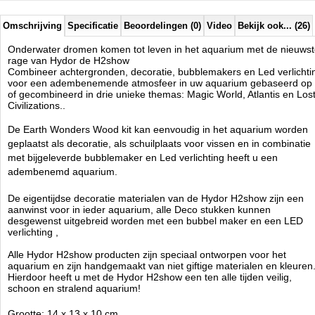
4.6
112
44.95
44.95
2026-08-16
4
Available from:
Aquariumonderdelen.nl
New
Omschrijving
Specificatie
Beoordelingen (0)
Video
Bekijk ook... (26)
Onderwater dromen komen tot leven in het aquarium met de nieuws
rage van Hydor de H2show
Combineer achtergronden, decoratie, bubblemakers en Led verlichti
voor een adembenemende atmosfeer in uw aquarium gebaseerd op
of gecombineerd in drie unieke themas: Magic World, Atlantis en Los
Civilizations..
De Earth Wonders Wood kit kan eenvoudig in het aquarium worden
geplaatst als decoratie, als schuilplaats voor vissen en in combinatie
met bijgeleverde bubblemaker en Led verlichting heeft u een
adembenemd aquarium.
De eigentijdse decoratie materialen van de Hydor H2show zijn een
aanwinst voor in ieder aquarium, alle Deco stukken kunnen
desgewenst uitgebreid worden met een bubbel maker en een LED
verlichting ,
Alle Hydor H2show producten zijn speciaal ontworpen voor het
aquarium en zijn handg
emaakt van niet giftige materialen en kleuren
Hierdoor heeft u met de Hydor H2show een ten alle tijden veilig,
schoon en stralend aquarium!
Grootte: 14 x 13 x 10 cm