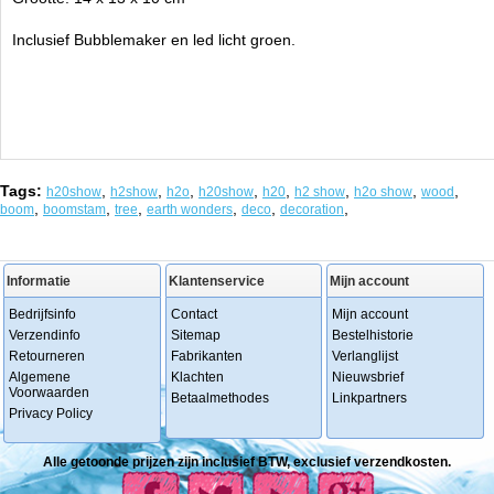
Inclusief Bubblemaker en led licht groen.
Tags:
,
,
,
,
,
,
,
,
h20show
h2show
h2o
h20show
h20
h2 show
h2o show
wood
,
,
,
,
,
,
boom
boomstam
tree
earth wonders
deco
decoration
Informatie
Klantenservice
Mijn account
Bedrijfsinfo
Contact
Mijn account
Verzendinfo
Sitemap
Bestelhistorie
Retourneren
Fabrikanten
Verlanglijst
Algemene
Klachten
Nieuwsbrief
Voorwaarden
Betaalmethodes
Linkpartners
Privacy Policy
Alle getoonde prijzen zijn inclusief BTW, exclusief verzendkosten.