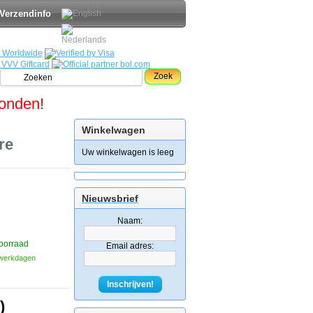
Verzendinfo
Zoek
zonden!
Winkelwagen
re
Uw winkelwagen is leeg
Nieuwsbrief
Naam:
oorraad
Email adres:
3 werkdagen
Inschrijven!
)