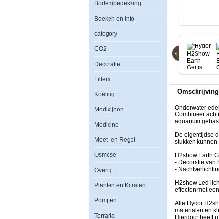
Bodembedekking
Hydor
H2Show
Boeken en info
Earth
Gems
category
LED
Blue
CO2
Sapphire
‹
Decoratie
Filters
Omschrijving
Koeling
Onderwater
Onderwater edel
Medicijnen
edelstenen
Combineer achte
komen
aquarium gebasee
Medicine
tot
leven
De eigentijdse d
Meet- en Regel
in
stukken kunnen 
het
Osmose
aquarium
H2show Earth Ge
met
- Decoratie van
de
- Nachtverlichtin
Overig
nieuwste
rage
H2show Led licht
Planten en Koralen
van
effecten met ee
Hydor
Pompen
de
Alle Hydor H2sh
H2show
materialen en kl
Terraria
Combineer
Hierdoor heeft u