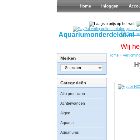
Home
Inloggen
Acco
Aquariumonderdelen.nl
Wij he
Home
>
Verlichtin
Merken
Home
H
Verlichting
Nachtverlic
Hydor
Categorieën
H2Show
Earth
Alle producten
Gems
LED
Blue
Achterwanden
Sapphire
Algen
Aquaria
Aquariums