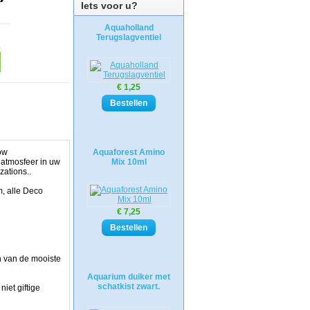
Iets voor u?
Aquaholland
Terugslagventiel
€ 1,25
ow
Aquaforest Amino
atmosfeer in uw
Mix 10ml
zations..
m, alle Deco
€ 7,25
n van de mooiste
Aquarium duiker met
schatkist zwart.
iet giftige