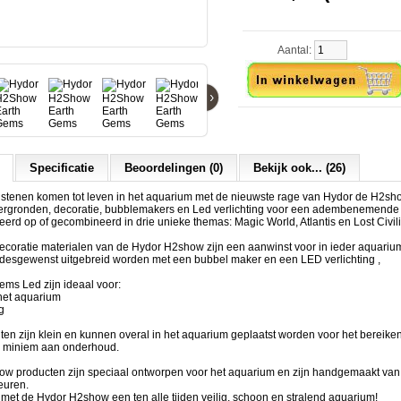
Aantal:
›
Specificatie
Beoordelingen (0)
Bekijk ook... (26)
stenen komen tot leven in het aquarium met de nieuwste rage van Hydor de H2sh
rgronden, decoratie, bubblemakers en Led verlichting voor een adembenemende 
rd op of gecombineerd in drie unieke themas: Magic World, Atlantis en Lost Civili
ecoratie materialen van de Hydor H2show zijn een aanwinst voor in ieder aquariu
desgewenst uitgebreid worden met een bubbel maker en een LED verlichting ,
ms Led zijn ideaal voor:
 het aquarium
g
en zijn klein en kunnen overal in het aquarium geplaatst worden voor het bereike
n miniem aan onderhoud.
ow producten zijn speciaal ontworpen voor het aquarium en zijn handg
emaakt van n
euren.
 met de Hydor H2show een ten alle tijden veilig, schoon en stralend aquarium!