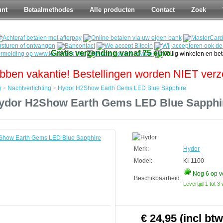
unt
Betaalmethodes
Alle producten
Contact
Zoek
Gratis verzending vanaf 75 euro.
bben vakantie! Bestellingen worden NIET ver
g
>
Nachtverlichting
>
Hydor H2Show Earth Gems LED Blue Sapphire
ydor H2Show Earth Gems LED Blue Sapphi
hting
Merk:
Hydor
Model:
KI-1100
Nog 6
op v
Beschikbaarheid:
Levertijd 1 tot 
€ 24,95 (incl btw