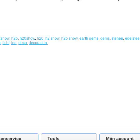
2show
,
h2o
,
h20show
,
h20
,
h2 show
,
h2o show
,
earth gems
,
gems
,
stenen
,
edelstee
n
,
licht
,
led
,
deco
,
decoration
,
tenservice
Tools
Mijn account