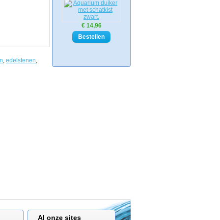
€ 14,96
n
,
edelstenen
,
Al onze sites