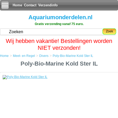
Home
Contact
Verzendinfo
Aquariumonderdelen.nl
Gratis verzending vanaf 75 euro.
Zoek
Wij hebben vakantie! Bestellingen worden
NIET verzonden!
>
>
>
Home
Meet- en Regel
Divers
Poly-Bio-Marine Kold Ster IL
Home
Poly-Bio-Marine Kold Ster IL
Meet- en Regel
Divers
Poly-Bio-Marine Kold Ster IL
Poly-Bio-Marine Kold Ster IL
Het Kold Ster-il Water Filter maakt gebruik van tien inch containers
(doorzichtig), 3/4" NPT Draadfittingen, en een stroming van 3,8 Gpm
(14.3L/m) voor ongeveer 5.000 gallons (18.925 L.). waterleiding te
zuiveren voordat het uw aquarium bereikt.
Hoe goed is uw kraanwater?
Het Kold Ster-il, Drie Bus System, absorbeert en zuivert de volgende
stoffen: