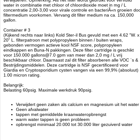
verwijderen. Opmerking: Als het filter wordt gebruikt voor vervuild
water in combinatie met chloor of chloordioxide moet in mg / L
concentratie 2,00-3,00 voor virale controle en bacteriÃ«n groeien do
filtermedium voorkomen. Vervang dit filter medium na ca. 150,000
gallon.
Container # 3
(Kijkend rechts naar links) Kold Ster-il Bus gevuld met een 4.62 "W. x
20" L. filterpatroon met polypropyleen binnen / buiten wraps,
gebonden vermogen actieve kool NSF score, polypropyleen
eindkappen en Buna-N pakkingen. Deze filter cartridge is geschikt
voor 150.000 gallons@7.0 gpm van meer dan 2,0 mg / L vrij
beschikbaar chloor. Daarnaast zal dit filter absorberen alle VOC `s &
Bestrijdingsmiddelen. Deze cartridge is NSF gecertificeerd voor
Giardia en Cryptosporidium cysten vangen via een 99,9% (absoluut)
1.00 micron rating.
Belangrijk:
Belasting 60psig. Maximale werkdruk 90psig.
Verwijdert geen zaken als calcium en magnesium uit het water
Geen afvalwater
tappen met gemiddelde kraanwateropbrengst
warm water tappen is geen probleem
opbrengst minimaal 20.000 tot 30.000 liter gezuiverd water