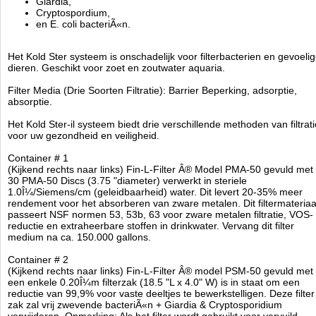
Giardia,
gebonden vermogen actieve kool NSF score, polypropyleen
Cryptospordium,
eindkappen en Buna-N pakkingen. Deze filter cartridge is geschikt
en E. coli bacteriÃ«n.
voor 150.000 gallons@7.0 gpm van meer dan 2,0 mg / L vrij
beschikbaar chloor. Daarnaast zal dit filter absorberen alle VOC `s &
Bestrijdingsmiddelen. Deze cartridge is NSF gecertificeerd voor
Het Kold Ster systeem is onschadelijk voor filterbacterien en gevoeli
Giardia en Cryptosporidium cysten vangen via een 99,9% (absoluut)
dieren. Geschikt voor zoet en zoutwater aquaria.
1.00 micron rating.
Filter Media (Drie Soorten Filtratie): Barrier Beperking, adsorptie,
Belangrijk:
absorptie.
Belasting 60psig. Maximale werkdruk 90psig.
Het Kold Ster-il systeem biedt drie verschillende methoden van filtrati
voor uw gezondheid en veiligheid.
Verwijdert geen zaken als calcium en magnesium uit het water
Geen afvalwater
Container # 1
tappen met gemiddelde kraanwateropbrengst
(Kijkend rechts naar links) Fin-L-Filter Â® Model PMA-50 gevuld met
warm water tappen is geen probleem
30 PMA-50 Discs (3.75 "diameter) verwerkt in steriele
opbrengst minimaal 20.000 tot 30.000 liter gezuiverd water
1.0Î¼/Siemens/cm (geleidbaarheid) water. Dit levert 20-35% meer
rendement voor het absorberen van zware metalen. Dit filtermateriaa
passeert NSF normen 53, 53b, 63 voor zware metalen filtratie, VOS-
reductie en extraheerbare stoffen in drinkwater. Vervang dit filter
medium na ca. 150.000 gallons.
Poly Bio Marine
Manufactured by:
Poly Bio Marine
Container # 2
Model:
AL-8005
(Kijkend rechts naar links) Fin-L-Filter Â® model PSM-50 gevuld met
Product ID:
een enkele 0.20Î¼m filterzak (18.5 "L x 4.0" W) is in staat om een
4.2
202
449.95
449.95
2026-08-20
Available from:
Aquariumonderdelen.nl
reductie van 99,9% voor vaste deeltjes te bewerkstelligen. Deze filter
Pre-Order
New
zak zal vrij zwevende bacteriÃ«n + Giardia & Cryptosporidium