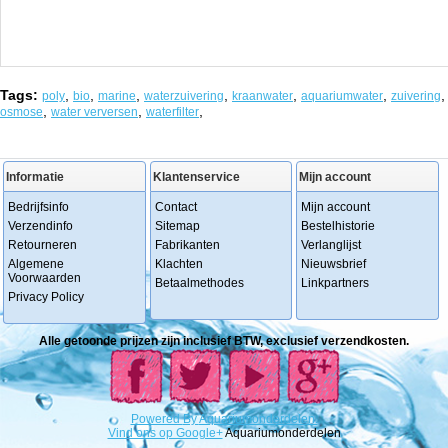
Tags:
,
,
,
,
,
,
,
poly
bio
marine
waterzuivering
kraanwater
aquariumwater
zuivering
,
,
,
osmose
water verversen
waterfilter
Informatie
Klantenservice
Mijn account
Bedrijfsinfo
Contact
Mijn account
Verzendinfo
Sitemap
Bestelhistorie
Retourneren
Fabrikanten
Verlanglijst
Algemene
Klachten
Nieuwsbrief
Voorwaarden
Betaalmethodes
Linkpartners
Privacy Policy
Alle getoonde prijzen zijn inclusief BTW, exclusief verzendkosten.
Powered
By
Aquariumonderdelen.
Vind ons op Google+
Aquariumonderdelen