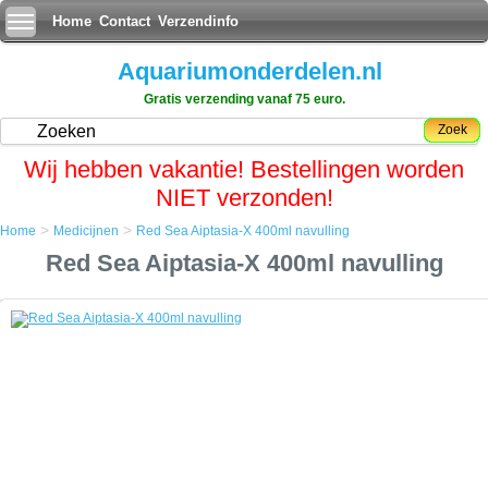
Home
Contact
Verzendinfo
Aquariumonderdelen.nl
Gratis verzending vanaf 75 euro.
Zoek
Wij hebben vakantie! Bestellingen worden
NIET verzonden!
>
>
Home
Medicijnen
Red Sea Aiptasia-X 400ml navulling
Home
Red Sea Aiptasia-X 400ml navulling
Medicijnen
Red Sea Aiptasia-X 400ml navulling
Red Sea Aiptasia-X 400ml navulling
Aiptasia sp. worden beschouwd als ongedierte in het zeeaquarium,
omdat ze belastend zijn voor koralen om hen heen, en soms zelfs vis
en ongewervelden steken.
Ze worden vaak per ongeluk geÃÂ¯mporteerd, samen met levend
steen. Eenmaal aanwezig in het aquarium, zijn poliepen moeilijk te
verwijderen.
Verkeerde pogingen creeren vaak onbedoeld nieuwe poliepen door
het regenereren van resten.