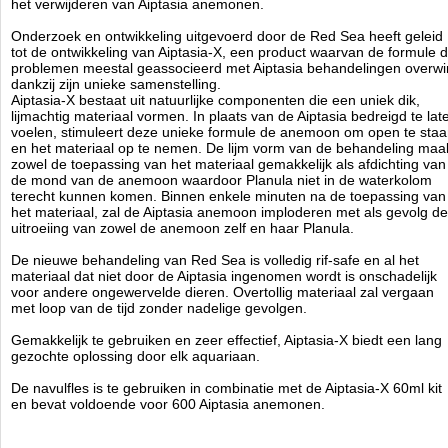
het verwijderen van Aiptasia anemonen.
Onderzoek en ontwikkeling uitgevoerd door de Red Sea heeft geleid
tot de ontwikkeling van Aiptasia-X, een product waarvan de formule 
problemen meestal geassocieerd met Aiptasia behandelingen overwi
dankzij zijn unieke samenstelling.
Aiptasia-X bestaat uit natuurlijke componenten die een uniek dik,
lijmachtig materiaal vormen. In plaats van de Aiptasia bedreigd te lat
voelen, stimuleert deze unieke formule de anemoon om open te sta
en het materiaal op te nemen. De lijm vorm van de behandeling maa
zowel de toepassing van het materiaal gemakkelijk als afdichting van
de mond van de anemoon waardoor Planula niet in de waterkolom
terecht kunnen komen. Binnen enkele minuten na de toepassing van
het materiaal, zal de Aiptasia anemoon imploderen met als gevolg de
uitroeiing van zowel de anemoon zelf en haar Planula.
De nieuwe behandeling van Red Sea is volledig rif-safe en al het
materiaal dat niet door de Aiptasia ingenomen wordt is onschadelijk
voor andere ongewervelde dieren. Overtollig materiaal zal vergaan
met loop van de tijd zonder nadelige gevolgen.
Gemakkelijk te gebruiken en zeer effectief, Aiptasia-X biedt een lang
gezochte oplossing door elk aquariaan.
De navulfles is te gebruiken in combinatie met de Aiptasia-X 60ml kit
en bevat voldoende
voor 600 Aiptasia anemonen.