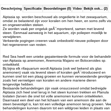
de mond van de anemoon waardoor Planula niet in de waterkolom
terecht kunnen komen. Binnen enkele minuten na de toepassing van
het materiaal, zal de Aiptasia anemoon imploderen met als gevolg de
Omschrijving
Specificatie
Beoordelingen (0)
Video
Bekijk ook... (2)
uitroeiing van zowel de anemoon zelf en haar Planula.
Aiptasia sp. worden beschouwd als ongedierte in het zeeaquarium,
De nieuwe behandeling van Red Sea is volledig rif-safe en al het
omdat ze belastend zijn voor koralen om hen heen, en soms zelfs vis
materiaal dat niet door de Aiptasia ingenomen wordt is onschadelijk
en ongewervelden steken.
voor andere ongewervelde dieren. Overtollig materiaal zal vergaan
Ze worden vaak per ongeluk geÃ¯mporteerd, samen met levend
met loop van de tijd zonder nadelige gevolgen.
steen. Eenmaal aanwezig in het aquarium, zijn poliepen moeilijk te
verwijderen.
Gemakkelijk te gebruiken en zeer effectief, Aiptasia-X biedt een lang
Verkeerde pogingen creeren vaak onbedoeld nieuwe poliepen door
gezochte oplossing door elk aquariaan.
het regenereren van resten.
De navulfles is te gebruiken in combinatie met de Aiptasia-X 60ml kit
en bevat voldoende
voor 600 Aiptasia anemonen.
Red Sea heeft een unieke gepatenteerde formule voor de behandeli
van Aiptasia sp.anemonen, Anemonia Majano en Boloceroides sp.
ontwikkeld.
Bij bijna elk rifaquarium wordt Aiptasia (ook wel bekend als glas
Red Sea
anemonen) vaak via levend steen of koralen geÃ¯ntroduceerd en
Manufactured by:
Red Sea
kunnen snel tot een plaag groeien en kunnen verwoestende gevolge
Model:
RED-22233
zoals het vernietigen van koralen en andere mariene dieren
Product ID:
tengevolge hebben.
4.6
131
49.95
49.95
2026-08-20
Pre-
Available from:
Aquariumonderdelen.nl
Bestaande behandelingen zijn vaak onsuccesvol omdat bedreigde
Order
New
Aiptasia zich heel snel terug in het steen kunnen trekken en Planula
loslaten (larven die snel tot volle anemonen kunnen ontwikkelen.
Daarnaast een deel van het lichaam van een anemoon die aan de
steen bevestigd is, kan tot een volledige anemoon terug groeien. Vee
behandelingen kunnen daarom tot een wildgroei leiden in plaats van