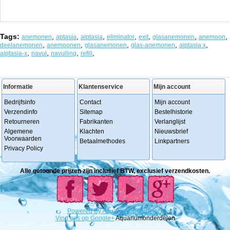
Tags:
,
,
,
,
,
,
,
anemonen
aptasia
aiptasia
eliminator
exit
glasanemonen
anemoon
,
,
,
,
,
deelanemonen
anemoonen
glasanemonen
glas-anemonen
aiptasia x
,
,
,
,
aiptasia-x
navul
navulling
refill
Informatie
Klantenservice
Mijn account
Bedrijfsinfo
Contact
Mijn account
Verzendinfo
Sitemap
Bestelhistorie
Retourneren
Fabrikanten
Verlanglijst
Algemene
Klachten
Nieuwsbrief
Voorwaarden
Betaalmethodes
Linkpartners
Privacy Policy
Alle getoonde prijzen zijn inclusief BTW, exclusief verzendkosten.
Powered
By
Aquariumonderdelen.
Vind ons op Google+
Aquariumonderdelen