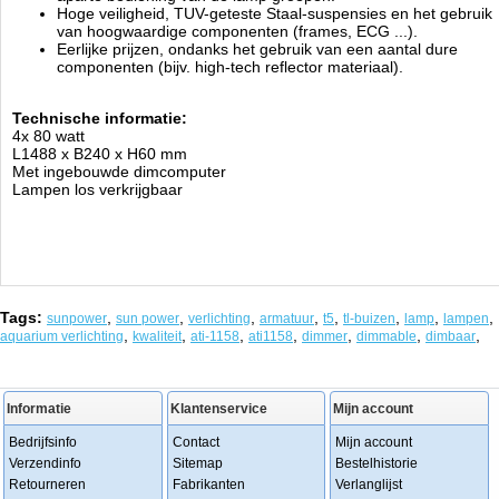
Hoge veiligheid, TUV-geteste Staal-suspensies en het gebruik
van hoogwaardige componenten (frames, ECG ...).
Eerlijke prijzen, ondanks het gebruik van een aantal dure
componenten (bijv. high-tech reflector materiaal).
Technische informatie:
4x 80 watt
L1488 x B240 x H60 mm
Met ingebouwde dimcomputer
Lampen los verkrijgbaar
Tags:
,
,
,
,
,
,
,
,
sunpower
sun power
verlichting
armatuur
t5
tl-buizen
lamp
lampen
,
,
,
,
,
,
,
aquarium verlichting
kwaliteit
ati-1158
ati1158
dimmer
dimmable
dimbaar
Informatie
Klantenservice
Mijn account
Bedrijfsinfo
Contact
Mijn account
Verzendinfo
Sitemap
Bestelhistorie
Retourneren
Fabrikanten
Verlanglijst