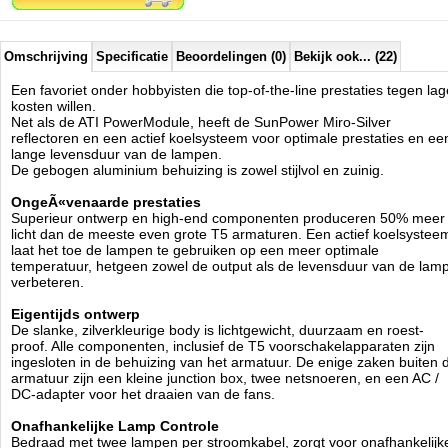
Individuele Parabool-stijl Reflectoren gemaakt van zilver-
gecoate 98% Reflecterende Aluminium
Active Cooling System
Omschrijving
Specificatie
Beoordelingen (0)
Bekijk ook... (22)
Ingebouwde elektronische ballast
acryl Shield
Een favoriet onder hobbyisten die top-of-the-line prestaties tegen lag
3 meter Power Cords (x2)
kosten willen.
Slank, Verstelbare 'Griplock' Style Opknoping Kit
Net als de ATI PowerModule, heeft de SunPower Miro-Silver
reflectoren en een actief koelsysteem voor optimale prestaties en ee
lange levensduur van de lampen.
De Sunpower series hebben altijd al bekend gestaan om hun
De gebogen aluminium behuizing is zowel stijlvol en zuinig.
uitzonderlijke lichtopbrengst. Gecombineerd met een stijlvol design
heeft de Sumpower aquarium verlichting series alle benodigde
OngeÃ«venaarde prestaties
capaciteiten in huis.
Superieur ontwerp en high-end componenten produceren 50% meer
Gekenmerkt door zijn platte design en RVS-look heeft de Sunpower
licht dan de meeste even grote T5 armaturen. Een actief koelsystee
een tijdloze elegante stijl.
laat het toe de lampen te gebruiken op een meer optimale
Een verbeterde luchtstroom bereiking werd uitgebreid getest, wat
temperatuur, hetgeen zowel de output als de levensduur van de lam
leidde tot een verdere toename van de efficiÃÂ«ntie van het licht in het
verbeteren.
eindresultaat.
Uitzonderlijke prestaties, verbeterde temperatuur beheer, maar ook
Eigentijds ontwerp
nauwkeurig berekende individuele reflectoren van high-tech
De slanke, zilverkleurige body is lichtgewicht, duurzaam en roest-
materialen zijn verantwoordelijk voor de hoge kwaliteit en levensduur
proof. Alle componenten, inclusief de T5 voorschakelapparaten zijn
van de Sunpower verlichtings armaturen.
ingesloten in de behuizing van het armatuur. De enige zaken buiten 
Deze hoge kwaliteit reflector materiaal (98% van de totale
armatuur zijn een kleine junction box, twee netsnoeren, en een AC /
lichtreflectie), die momenteel bijna uitsluitend in ATI licht, resulterend in
DC-adapter voor het draaien van de fans.
maximaal 10% hoger lichtrendement dan hoogglanzende aluminium
reflectoren, die normaal gevonden worden in T5 lampen.
Onafhankelijke Lamp Controle
Een trillingsvrije ventilator biedt u vrijwel volledige stilte. TÃÂV-geteste
Bedraad met twee lampen per stroomkabel, zorgt voor onafhankelijk