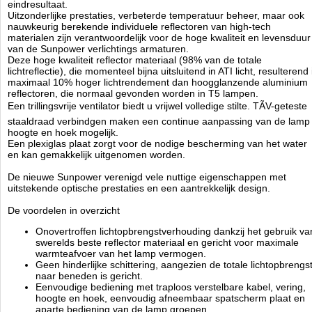
eindresultaat.
Lampen los verkrijgbaar
Uitzonderlijke prestaties, verbeterde temperatuur beheer, maar ook
nauwkeurig berekende individuele reflectoren van high-tech
materialen zijn verantwoordelijk voor de hoge kwaliteit en levensduur
ATI
van de Sunpower verlichtings armaturen.
Manufactured by:
ATI
Deze hoge kwaliteit reflector materiaal (98% van de totale
Model:
ATI-10067
lichtreflectie), die momenteel bijna uitsluitend in ATI licht, resulterend 
Product ID:
maximaal 10% hoger lichtrendement dan hoogglanzende aluminium
3.2
155
572.55
572.55
2026-08-14
Available from:
Aquariumonderdelen.nl
reflectoren, die normaal gevonden worden in T5 lampen.
Pre-Order
New
Een trillingsvrije ventilator biedt u vrijwel volledige stilte. TÃV-geteste
staaldraad verbindgen maken een continue aanpassing van de lamp
hoogte en hoek mogelijk.
Een plexiglas plaat zorgt voor de nodige bescherming van het water
en kan gemakkelijk uitgenomen worden.
De nieuwe Sunpower verenigd vele nuttige eigenschappen met
uitstekende optische prestaties en een aantrekkelijk design.
De voordelen in overzicht
Onovertroffen lichtopbrengstverhouding dankzij het gebruik va
swerelds beste reflector materiaal en gericht voor maximale
warmteafvoer van het lamp vermogen.
Geen hinderlijke schittering, aangezien de totale lichtopbrengs
naar beneden is gericht.
Eenvoudige bediening met traploos verstelbare kabel, vering,
hoogte en hoek, eenvoudig afneembaar spatscherm plaat en
aparte bediening van de lamp groepen.