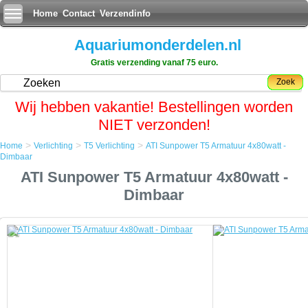
Home
Contact
Verzendinfo
Aquariumonderdelen.nl
Gratis verzending vanaf 75 euro.
Zoek
Wij hebben vakantie! Bestellingen worden
NIET verzonden!
>
>
>
Home
Verlichting
T5 Verlichting
ATI Sunpower T5 Armatuur 4x80watt -
Home
Dimbaar
Verlichting
ATI Sunpower T5 Armatuur 4x80watt -
T5 Verlichting
ATI Sunpower T5 Armatuur 4x80watt - Dimbaar
Dimbaar
ATI Sunpower T5 Armatuur 4x80watt - Dimbaar
Een favoriet onder hobbyisten die top-of-the-line prestaties tegen lage
kosten willen.
Net als de ATI PowerModule, heeft de SunPower Miro-Silver
reflectoren en een actief koelsysteem voor optimale prestaties en een
lange levensduur van de lampen.
De gebogen aluminium behuizing is zowel stijlvol en zuinig.