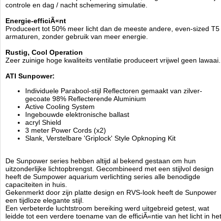
controle en dag / nacht schemering simulatie.
staaldraad verbindgen maken een continue aanpassing van de lamp
hoogte en hoek mogelijk.
Energie-efficiÃ«nt
Een plexiglas plaat zorgt voor de nodige bescherming van het water
Produceert tot 50% meer licht dan de meeste andere, even-sized T5
en kan gemakkelijk uitgenomen worden.
armaturen, zonder gebruik van meer energie.
De nieuwe Sunpower verenigd vele nuttige eigenschappen met
Rustig, Cool Operation
uitstekende optische prestaties en een aantrekkelijk design.
Zeer zuinige hoge kwaliteits ventilatie produceert vrijwel geen lawaai.
De voordelen in overzicht
ATI Sunpower:
Onovertroffen lichtopbrengstverhouding dankzij het gebruik van
Individuele Parabool-stijl Reflectoren gemaakt van zilver-
swerelds beste reflector materiaal en gericht voor maximale
gecoate 98% Reflecterende Aluminium
warmteafvoer van het lamp vermogen.
Active Cooling System
Geen hinderlijke schittering, aangezien de totale lichtopbrengst
Ingebouwde elektronische ballast
naar beneden is gericht.
acryl Shield
Eenvoudige bediening met traploos verstelbare kabel, vering,
3 meter Power Cords (x2)
hoogte en hoek, eenvoudig afneembaar spatscherm plaat en
Slank, Verstelbare 'Griplock' Style Opknoping Kit
aparte bediening van de lamp groepen.
Hoge veiligheid, TUV-geteste Staal-suspensies en het gebruik
van hoogwaardige componenten (frames, ECG ...).
De Sunpower series hebben altijd al bekend gestaan om hun
Eerlijke prijzen, ondanks het gebruik van een aantal dure
uitzonderlijke lichtopbrengst. Gecombineerd met een stijlvol design
componenten (bijv. high-tech reflector materiaal).
heeft de Sumpower aquarium verlichting series alle benodigde
capaciteiten in huis.
Gekenmerkt door zijn platte design en RVS-look heeft de Sunpower
Technische informatie:
een tijdloze elegante stijl.
4x 80 watt
Een verbeterde luchtstroom bereiking werd uitgebreid getest, wat
L1488 x B240 x H60 mm
leidde tot een verdere toename van de efficiÃ«ntie van het licht in he
Met ingebouwde dimcomputer