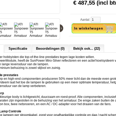
€ 487,55 (incl bt
Aantal:
›
Specificatie
Beoordelingen (0)
Bekijk ook... (22)
er hobbyisten die top-of-the-line prestaties tegen lage kosten willen.
owerModule, heeft de SunPower Miro-Silver reflectoren en een actief koelsysteem 
en lange levensduur van de lampen.
nium behuizing is zowel stijlvol en zuinig.
e prestaties
rp en high-end componenten produceren 50% meer licht dan de meeste even grot
ysteem laat het toe de lampen te gebruiken op een meer optimale temperatuur, he
vensduur van de lamp verbeteren.
erp
rkleurige body is lichtgewicht, duurzaam en roest-proof. Alle componenten, inclusie
aten zijn ingesloten in de behuizing van het armatuur. De enige zaken buiten de 
ion box, twee netsnoeren, en een AC / DC-adapter voor het draaien van de fans.
 Lamp Controle
 lampen per stroomkabel, zorgt voor onafhankelijke controle en dag / nacht schem