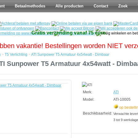
unt
Betaalmethodes
Alle producten
Contact
Zoek
Gratis verzending vanaf 75 euro.
bben vakantie! Bestellingen worden NIET ver
g
>
T5 Verlichting
>
ATI Sunpower T5 Armatuur 4x54watt - Dimbaar
TI Sunpower T5 Armatuur 4x54watt - Dimba
Merk:
ATI
Model:
ATI-10005
op bestelli
Beschikbaarheid:
Verwachte leverti
3 tot 9 werkdag