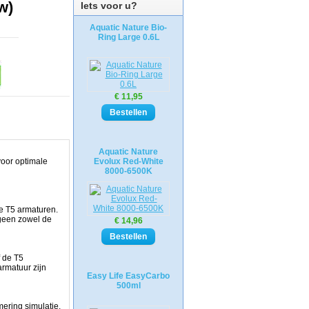
w)
Iets voor u?
Aquatic Nature Bio-
Ring Large 0.6L
€ 11,95
Aquatic Nature
voor optimale
Evolux Red-White
8000-6500K
e T5 armaturen.
tgeen zowel de
€ 14,96
f de T5
armatuur zijn
Easy Life EasyCarbo
500ml
ering simulatie.