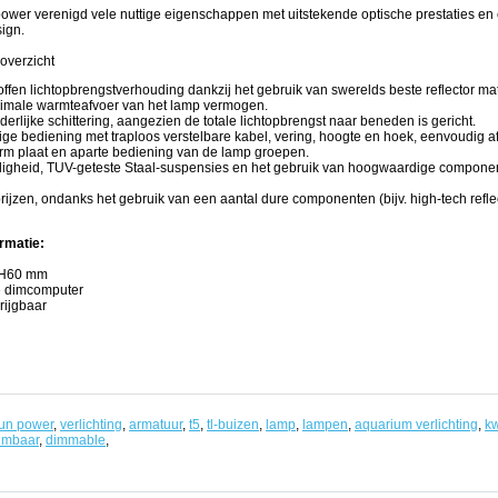
wer verenigd vele nuttige eigenschappen met uitstekende optische prestaties en
sign.
overzicht
ffen lichtopbrengstverhouding dankzij het gebruik van swerelds beste reflector mat
imale warmteafvoer van het lamp vermogen.
erlijke schittering, aangezien de totale lichtopbrengst naar beneden is gericht.
ge bediening met traploos verstelbare kabel, vering, hoogte en hoek, eenvoudig 
rm plaat en aparte bediening van de lamp groepen.
ligheid, TUV-geteste Staal-suspensies en het gebruik van hoogwaardige componen
prijzen, ondanks het gebruik van een aantal dure componenten (bijv. high-tech reflec
rmatie:
 H60 mm
 dimcomputer
rijgbaar
un power
,
verlichting
,
armatuur
,
t5
,
tl-buizen
,
lamp
,
lampen
,
aquarium verlichting
,
kw
imbaar
,
dimmable
,