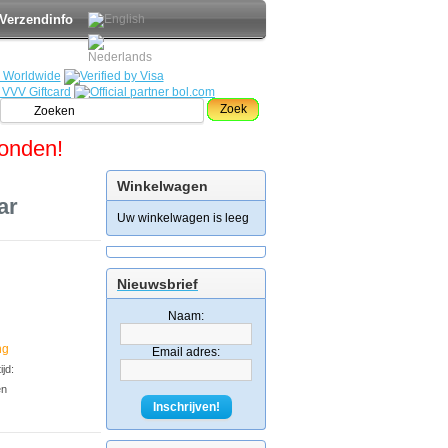
Verzendinfo
Zoek
zonden!
Winkelwagen
ar
Uw winkelwagen is leeg
Nieuwsbrief
Naam:
ng
Email adres:
jd:
en
Inschrijven!