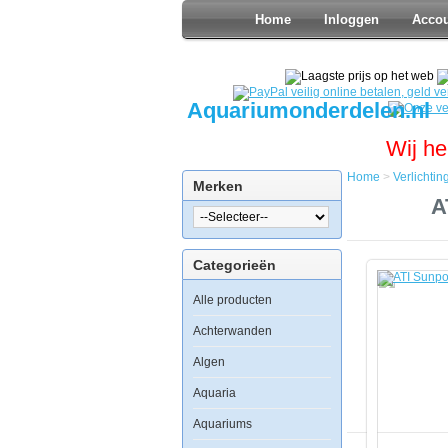
Home
Inloggen
Acco
Aquariumonderdelen.nl
Wij he
Home
>
Verlichtin
Merken
Home
A
Verlichting
T5
Verlichting
Categorieën
ATI
Sunpower
Alle producten
T5
Armatuur
4x54watt
Achterwanden
-
Dimbaar
Algen
Aquaria
Aquariums