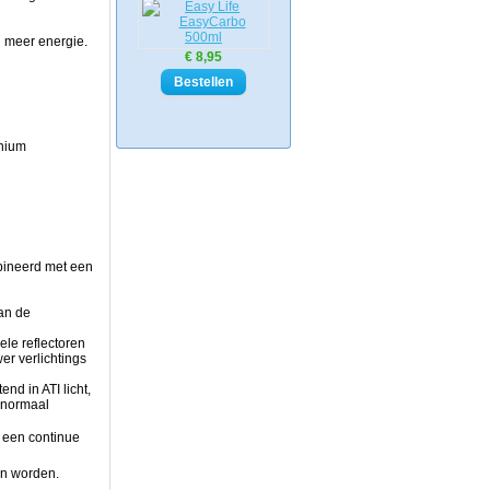
n meer energie.
€ 8,95
inium
bineerd met een
van de
ele reflectoren
er verlichtings
end in ATI licht,
 normaal
n een continue
en worden.