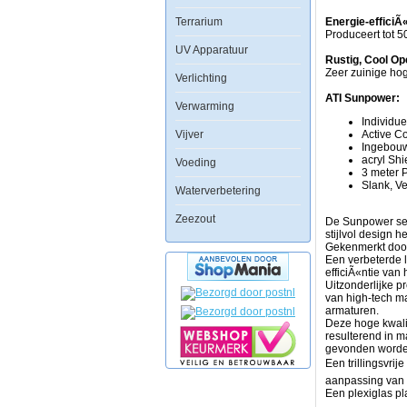
PowerModule,
Terrarium
heeft
Energie-efficiÃ
de
Produceert tot 
SunPower
UV Apparatuur
Miro-
Rustig, Cool Op
Silver
Zeer zuinige hog
Verlichting
reflectoren
en
ATI Sunpower:
Verwarming
een
Individu
actief
Vijver
Active C
koelsysteem
Ingebouw
voor
acryl Shi
optimale
Voeding
3 meter 
prestaties
Slank, Ve
en
Waterverbetering
een
lange
Zeezout
De Sunpower ser
levensduur
stijlvol design 
van
Gekenmerkt door 
de
Een verbeterde l
lampen.
efficiÃ«ntie van h
De
Uitzonderlijke p
gebogen
van high-tech ma
aluminium
armaturen.
behuizing
Deze hoge kwalite
is
resulterend in 
zowel
gevonden worde
stijlvol
Een trillingsvrij
en
zuinig.
aanpassing van 
Een plexiglas p
OngeÃÂ«venaar