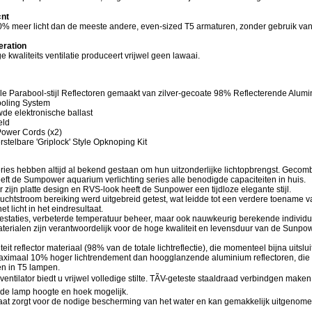
«nt
50% meer licht dan de meeste andere, even-sized T5 armaturen, zonder gebruik va
eration
e kwaliteits ventilatie produceert vrijwel geen lawaai.
ele Parabool-stijl Reflectoren gemaakt van zilver-gecoate 98% Reflecterende Alum
ooling System
de elektronische ballast
eld
Power Cords (x2)
rstelbare 'Griplock' Style Opknoping Kit
ies hebben altijd al bekend gestaan om hun uitzonderlijke lichtopbrengst. Gecom
heeft de Sumpower aquarium verlichting series alle benodigde capaciteiten in huis.
zijn platte design en RVS-look heeft de Sunpower een tijdloze elegante stijl.
uchtstroom bereiking werd uitgebreid getest, wat leidde tot een verdere toename 
et licht in het eindresultaat.
restaties, verbeterde temperatuur beheer, maar ook nauwkeurig berekende individu
terialen zijn verantwoordelijk voor de hoge kwaliteit en levensduur van de Sunpow
it reflector materiaal (98% van de totale lichtreflectie), die momenteel bijna uitsluit
maximaal 10% hoger lichtrendement dan hoogglanzende aluminium reflectoren, die
n in T5 lampen.
e ventilator biedt u vrijwel volledige stilte. TÃV-geteste staaldraad verbindgen make
de lamp hoogte en hoek mogelijk.
laat zorgt voor de nodige bescherming van het water en kan gemakkelijk uitgenom
de