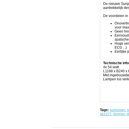
De nieuwe Sunpo
prestaties
aantrekkelijk de
Superieur
ontwerp
De voordelen in 
en
high-
Onovertro
end
voor max
componenten
Geen hind
produceren
Eenvoudi
50%
spatsche
meer
Hoge vei
licht
ECG ...).
dan
Eerlijke 
de
meeste
even
Technische info
grote
4x 54 watt
T5
L1188 x B240 x
armaturen.
Met ingebouwde
Een
Lampen los verk
actief
koelsysteem
laat
het
toe
de
lampen
te
Tags:
sunpower
,
s
gebruiken
ati1157
,
dimmer
,
d
op
een
meer