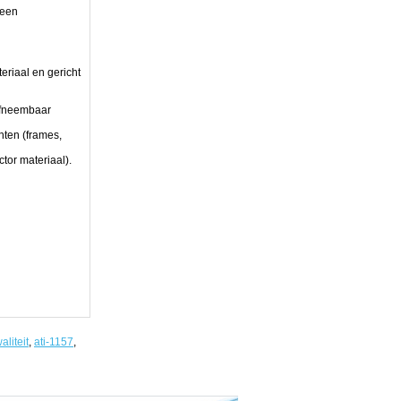
 een
eriaal en gericht
afneembaar
ten (frames,
tor materiaal).
aliteit
,
ati-1157
,