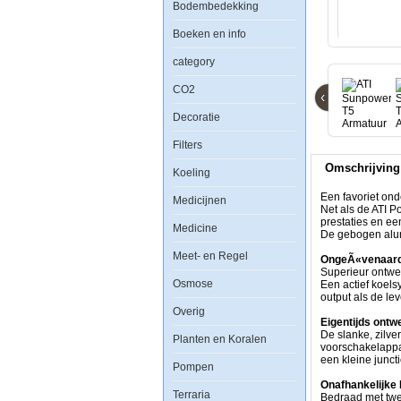
Bodembedekking
ATI
Sunpower
Boeken en info
T5
Armatuur
category
4x54watt
-
CO2
Dimbaar
‹
Decoratie
Filters
Omschrijving
Koeling
Een
favoriet
Een favoriet ond
Medicijnen
onder
Net als de ATI P
hobbyisten
prestaties en e
Medicine
die
De gebogen alumi
top-
Meet- en Regel
of-
OngeÃ«venaard
the-
Superieur ontwe
Osmose
line
Een actief koels
prestaties
output als de le
tegen
Overig
lage
Eigentijds ontw
kosten
De slanke, zilve
Planten en Koralen
willen.
voorschakelappar
Net
een kleine junct
Pompen
als
de
Onafhankelijke
Terraria
ATI
Bedraad met twee