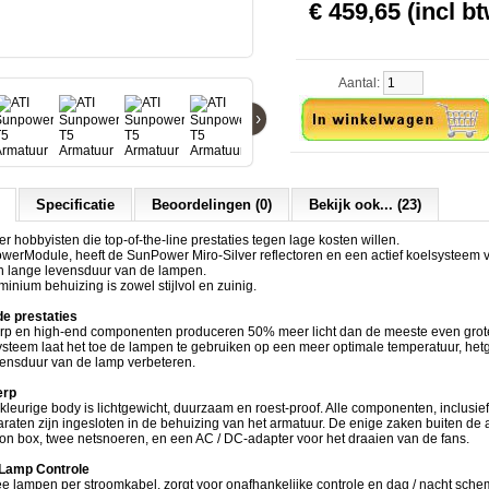
€ 459,65 (incl bt
Aantal:
›
Specificatie
Beoordelingen (0)
Bekijk ook... (23)
er hobbyisten die top-of-the-line prestaties tegen lage kosten willen.
owerModule, heeft de SunPower Miro-Silver reflectoren en een actief koelsysteem 
en lange levensduur van de lampen.
nium behuizing is zowel stijlvol en zuinig.
e prestaties
rp en high-end componenten produceren 50% meer licht dan de meeste even grot
ysteem laat het toe de lampen te gebruiken op een meer optimale temperatuur, he
vensduur van de lamp verbeteren.
erp
rkleurige body is lichtgewicht, duurzaam en roest-proof. Alle componenten, inclusie
aten zijn ingesloten in de behuizing van het armatuur. De enige zaken buiten de 
ion box, twee netsnoeren, en een AC / DC-adapter voor het draaien van de fans.
 Lamp Controle
 lampen per stroomkabel, zorgt voor onafhankelijke controle en dag / nacht schem