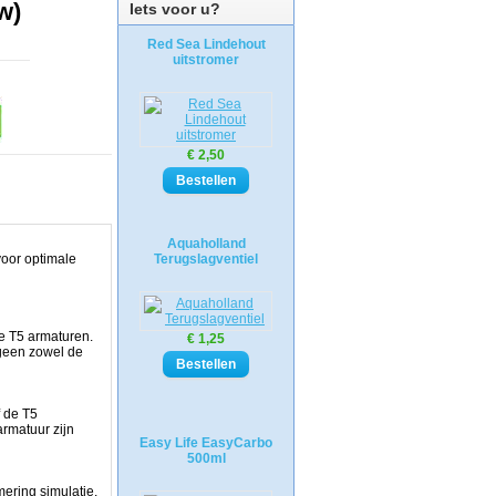
w)
Iets voor u?
Red Sea Lindehout
uitstromer
€ 2,50
Aquaholland
voor optimale
Terugslagventiel
e T5 armaturen.
€ 1,25
tgeen zowel de
f de T5
armatuur zijn
Easy Life EasyCarbo
500ml
ering simulatie.