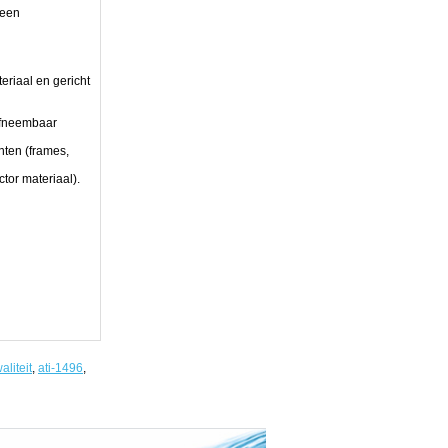
 een
eriaal en gericht
afneembaar
ten (frames,
tor materiaal).
aliteit
,
ati-1496
,