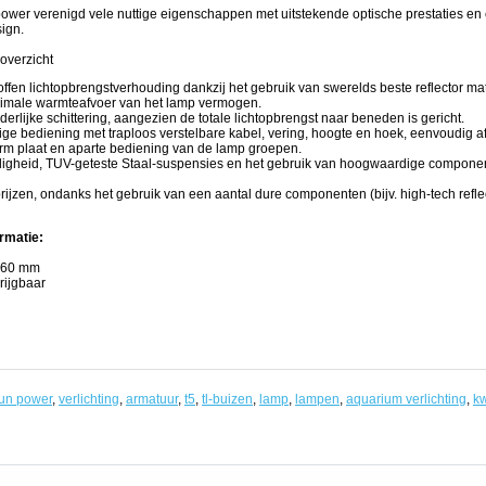
wer verenigd vele nuttige eigenschappen met uitstekende optische prestaties en
sign.
overzicht
ffen lichtopbrengstverhouding dankzij het gebruik van swerelds beste reflector mat
imale warmteafvoer van het lamp vermogen.
erlijke schittering, aangezien de totale lichtopbrengst naar beneden is gericht.
ge bediening met traploos verstelbare kabel, vering, hoogte en hoek, eenvoudig 
rm plaat en aparte bediening van de lamp groepen.
ligheid, TUV-geteste Staal-suspensies en het gebruik van hoogwaardige componen
prijzen, ondanks het gebruik van een aantal dure componenten (bijv. high-tech reflec
rmatie:
H60 mm
rijgbaar
un power
,
verlichting
,
armatuur
,
t5
,
tl-buizen
,
lamp
,
lampen
,
aquarium verlichting
,
kw