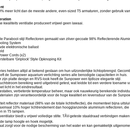
«nt
50% meer licht dan de meeste andere, even-sized T5 armaturen, zonder gebruik va
eration
e kwaliteits ventilatie produceert vrijwel geen lawaai.
ele Parabool-stijl Reflectoren gemaakt van zilver-gecoate 98% Reflecterende Alum
ooling System
de elektronische ballast
eld
Power Cords (x2)
rstelbare 'Griplock' Style Opknoping Kit
ies hebben altijd al bekend gestaan om hun uitzonderlijke lichtopbrengst. Gecom
heeft de Sumpower aquarium verlichting series alle benodigde capaciteiten in huis.
zijn platte design en RVS-look heeft de Sunpower een tijdloze elegante stijl.
uchtstroom bereiking werd uitgebreid getest, wat leidde tot een verdere toename 
et licht in het eindresultaat.
restaties, verbeterde temperatuur beheer, maar ook nauwkeurig berekende individu
terialen zijn verantwoordelijk voor de hoge kwaliteit en levensduur van de Sunpow
it reflector materiaal (98% van de totale lichtreflectie), die momenteel bijna uitsluit
de
maximaal 10% hoger lichtrendement dan hoogglanzende aluminium reflectoren, die
n in T5 lampen.
e ventilator biedt u vrijwel volledige stilte. TÃV-geteste staaldraad verbindgen make
de lamp hoogte en hoek mogelijk.
laat zorgt voor de nodige bescherming van het water en kan gemakkelijk uitgenom