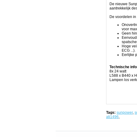
end
De nieuwe Sunpo
componenten
aantrekkelijk de
produceren
50%
De voordelen in 
meer
licht
Onovertro
dan
voor max
de
Geen hind
meeste
Eenvoudi
even
spatsche
grote
Hoge vei
T5
ECG ...).
armaturen.
Eerlijke 
Een
actief
koelsysteem
Technische info
laat
8x 24 watt
het
L588 x B440 x 
toe
Lampen los verk
de
lampen
te
gebruiken
op
een
meer
optimale
Tags:
sunpower
,
s
temperatuur,
ati1496
,
hetgeen
zowel
de
output