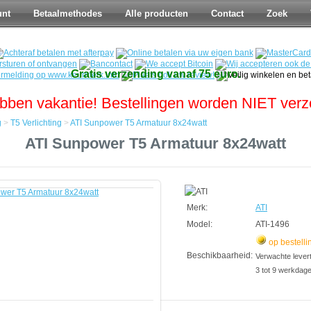
unt
Betaalmethodes
Alle producten
Contact
Zoek
Gratis verzending vanaf 75 euro.
bben vakantie! Bestellingen worden NIET ver
g
>
T5 Verlichting
>
ATI Sunpower T5 Armatuur 8x24watt
ATI Sunpower T5 Armatuur 8x24watt
Merk:
ATI
Model:
ATI-1496
op bestelli
Beschikbaarheid:
Verwachte leverti
3 tot 9 werkdag