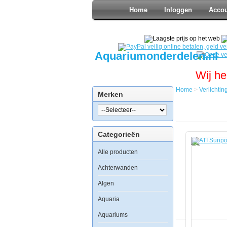
Home
Inloggen
Acco
Aquariumonderdelen.nl
Wij he
Home
>
Verlichtin
Merken
Home
Verlichting
T5
Verlichting
Categorieën
ATI
Sunpower
Alle producten
T5
Armatuur
8x24watt
Achterwanden
Algen
Aquaria
Aquariums
ATI
Sunpower