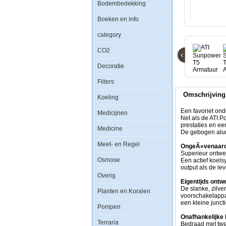
Bodembedekking
T5
Armatuur
8x24watt
Boeken en info
category
CO2
‹
Een
Decoratie
favoriet
onder
Filters
hobbyisten
die
Omschrijving
top-
Koeling
of-
the-
Een favoriet ond
Medicijnen
line
Net als de ATI P
prestaties
prestaties en e
Medicine
tegen
De gebogen alumi
lage
Meet- en Regel
kosten
OngeÃ«venaard
willen.
Superieur ontwe
Osmose
Net
Een actief koels
als
output als de le
de
Overig
ATI
Eigentijds ontw
PowerModule,
De slanke, zilve
Planten en Koralen
heeft
voorschakelappar
de
een kleine junct
Pompen
SunPower
Miro-
Onafhankelijke
Terraria
Silver
Bedraad met twee