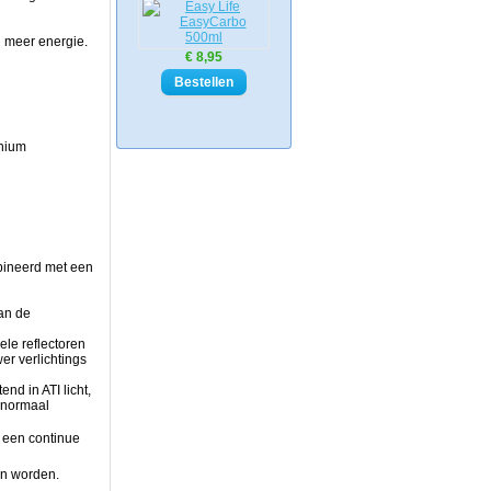
n meer energie.
€ 8,95
inium
bineerd met een
van de
ele reflectoren
er verlichtings
end in ATI licht,
 normaal
n een continue
en worden.