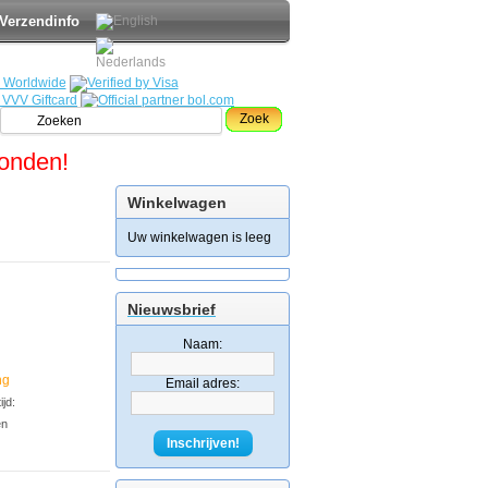
Verzendinfo
Zoek
zonden!
Winkelwagen
Uw winkelwagen is leeg
Nieuwsbrief
Naam:
ng
Email adres:
jd:
en
Inschrijven!