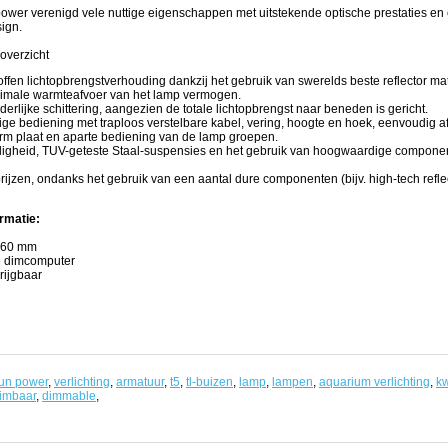
wer verenigd vele nuttige eigenschappen met uitstekende optische prestaties en
sign.
overzicht
ffen lichtopbrengstverhouding dankzij het gebruik van swerelds beste reflector mat
imale warmteafvoer van het lamp vermogen.
erlijke schittering, aangezien de totale lichtopbrengst naar beneden is gericht.
ge bediening met traploos verstelbare kabel, vering, hoogte en hoek, eenvoudig 
rm plaat en aparte bediening van de lamp groepen.
ligheid, TUV-geteste Staal-suspensies en het gebruik van hoogwaardige componen
prijzen, ondanks het gebruik van een aantal dure componenten (bijv. high-tech reflec
rmatie:
H60 mm
 dimcomputer
rijgbaar
un power
,
verlichting
,
armatuur
,
t5
,
tl-buizen
,
lamp
,
lampen
,
aquarium verlichting
,
kw
imbaar
,
dimmable
,