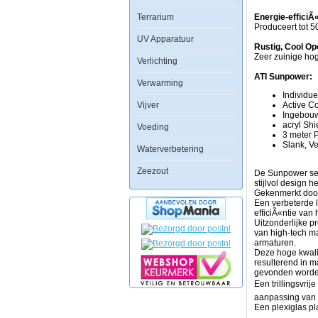
PowerModule,
Terrarium
heeft
Energie-efficiÃ
de
Produceert tot 
SunPower
UV Apparatuur
Miro-
Rustig, Cool Op
Silver
Zeer zuinige hog
Verlichting
reflectoren
en
ATI Sunpower:
Verwarming
een
Individu
actief
Vijver
Active C
koelsysteem
Ingebouw
voor
acryl Shi
optimale
Voeding
3 meter 
prestaties
Slank, Ve
en
Waterverbetering
een
lange
Zeezout
De Sunpower ser
levensduur
stijlvol design 
van
Gekenmerkt door 
de
Een verbeterde l
lampen.
efficiÃ«ntie van h
De
Uitzonderlijke p
gebogen
van high-tech ma
aluminium
armaturen.
behuizing
Deze hoge kwalite
is
resulterend in 
zowel
gevonden worde
stijlvol
Een trillingsvrij
en
zuinig.
aanpassing van 
Een plexiglas p
OngeÃÂ«venaar