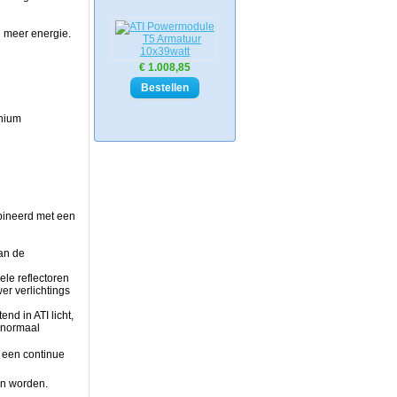
n meer energie.
€ 1.008,85
inium
bineerd met een
van de
ele reflectoren
er verlichtings
end in ATI licht,
 normaal
n een continue
en worden.