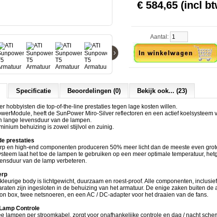
€ 584,65 (incl bt
Aantal:
›
Specificatie
Beoordelingen (0)
Bekijk ook... (23)
er hobbyisten die top-of-the-line prestaties tegen lage kosten willen.
owerModule, heeft de SunPower Miro-Silver reflectoren en een actief koelsysteem 
en lange levensduur van de lampen.
nium behuizing is zowel stijlvol en zuinig.
e prestaties
rp en high-end componenten produceren 50% meer licht dan de meeste even grot
ysteem laat het toe de lampen te gebruiken op een meer optimale temperatuur, he
vensduur van de lamp verbeteren.
erp
rkleurige body is lichtgewicht, duurzaam en roest-proof. Alle componenten, inclusie
aten zijn ingesloten in de behuizing van het armatuur. De enige zaken buiten de 
ion box, twee netsnoeren, en een AC / DC-adapter voor het draaien van de fans.
 Lamp Controle
 lampen per stroomkabel, zorgt voor onafhankelijke controle en dag / nacht schem