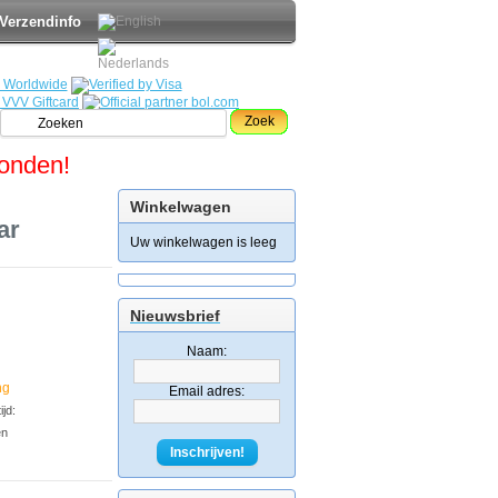
Verzendinfo
Zoek
zonden!
Winkelwagen
ar
Uw winkelwagen is leeg
Nieuwsbrief
Naam:
ng
Email adres:
jd:
en
Inschrijven!