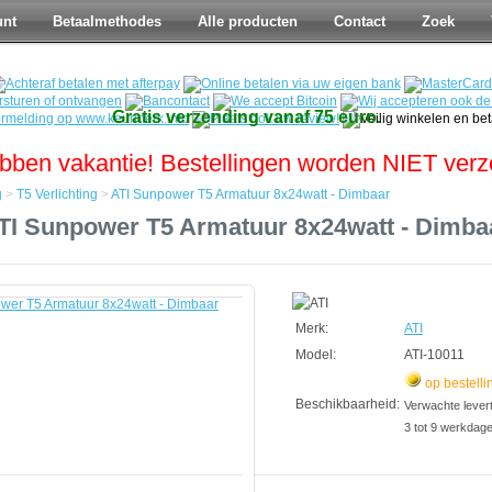
unt
Betaalmethodes
Alle producten
Contact
Zoek
Gratis verzending vanaf 75 euro.
bben vakantie! Bestellingen worden NIET ver
g
>
T5 Verlichting
>
ATI Sunpower T5 Armatuur 8x24watt - Dimbaar
TI Sunpower T5 Armatuur 8x24watt - Dimba
Merk:
ATI
Model:
ATI-10011
op bestelli
Beschikbaarheid:
Verwachte leverti
3 tot 9 werkdag