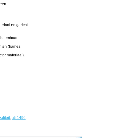
 een
eriaal en gericht
afneembaar
ten (frames,
tor materiaal).
aliteit
,
ati-1496
,