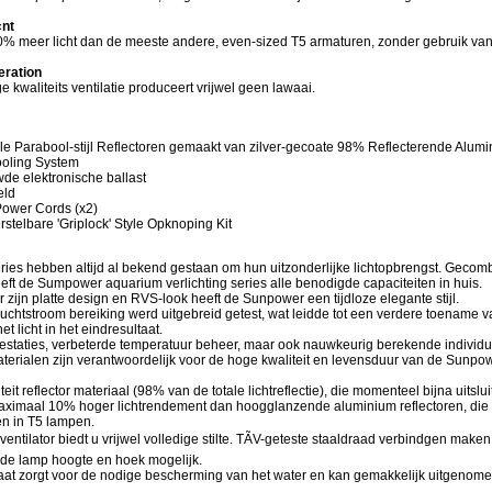
«nt
50% meer licht dan de meeste andere, even-sized T5 armaturen, zonder gebruik va
eration
e kwaliteits ventilatie produceert vrijwel geen lawaai.
ele Parabool-stijl Reflectoren gemaakt van zilver-gecoate 98% Reflecterende Alum
ooling System
de elektronische ballast
eld
Power Cords (x2)
rstelbare 'Griplock' Style Opknoping Kit
ies hebben altijd al bekend gestaan om hun uitzonderlijke lichtopbrengst. Gecom
heeft de Sumpower aquarium verlichting series alle benodigde capaciteiten in huis.
zijn platte design en RVS-look heeft de Sunpower een tijdloze elegante stijl.
uchtstroom bereiking werd uitgebreid getest, wat leidde tot een verdere toename 
et licht in het eindresultaat.
restaties, verbeterde temperatuur beheer, maar ook nauwkeurig berekende individu
terialen zijn verantwoordelijk voor de hoge kwaliteit en levensduur van de Sunpow
it reflector materiaal (98% van de totale lichtreflectie), die momenteel bijna uitsluit
maximaal 10% hoger lichtrendement dan hoogglanzende aluminium reflectoren, die
n in T5 lampen.
e ventilator biedt u vrijwel volledige stilte. TÃV-geteste staaldraad verbindgen make
de lamp hoogte en hoek mogelijk.
laat zorgt voor de nodige bescherming van het water en kan gemakkelijk uitgenom
de