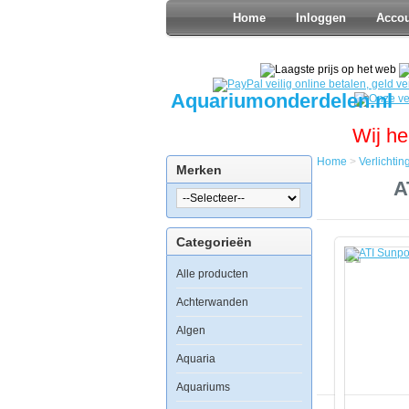
Home
Inloggen
Acco
Aquariumonderdelen.nl
Wij he
Home
>
Verlichtin
Merken
Home
A
Verlichting
T5
Verlichting
Categorieën
ATI
Sunpower
Alle producten
T5
Armatuur
8x24watt
Achterwanden
-
Dimbaar
Algen
Aquaria
Aquariums