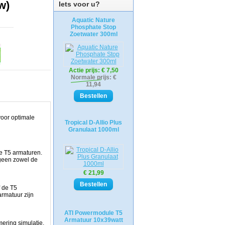
w)
Iets voor u?
Aquatic Nature
Phosphate Stop
Zoetwater 300ml
Actie prijs:
€ 7,50
Normale prijs: €
11,94
voor optimale
Tropical D-Allio Plus
Granulaat 1000ml
e T5 armaturen.
tgeen zowel de
€ 21,99
f de T5
armatuur zijn
ATI Powermodule T5
Armatuur 10x39watt
ering simulatie.