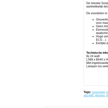
De nieuwe Sunpo
prestaties
aantrekkelijk de
Superieur
ontwerp
De voordelen in 
en
high-
Onovertro
end
voor max
componenten
Geen hind
produceren
Eenvoudi
50%
spatsche
meer
Hoge vei
licht
ECG ...).
dan
Eerlijke 
de
meeste
even
Technische info
grote
8x 24 watt
T5
L588 x B440 x 
armaturen.
Met ingebouwde
Een
Lampen los verk
actief
koelsysteem
laat
het
toe
de
lampen
te
Tags:
sunpower
,
s
gebruiken
ati1496
,
dimmer
,
d
op
een
meer