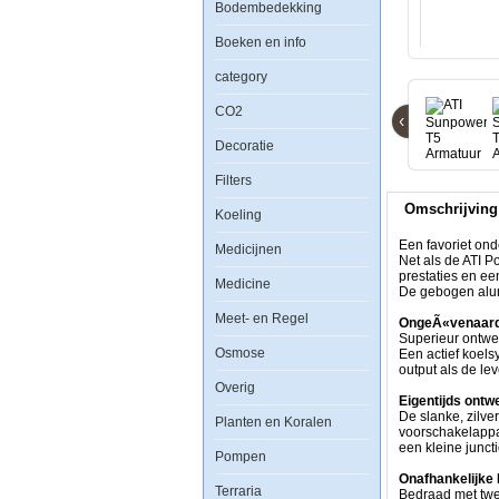
Bodembedekking
ATI
Sunpower
Boeken en info
T5
Armatuur
category
8x24watt
-
CO2
Dimbaar
‹
Decoratie
Filters
Omschrijving
Koeling
Een
favoriet
Een favoriet ond
Medicijnen
onder
Net als de ATI P
hobbyisten
prestaties en e
Medicine
die
De gebogen alumi
top-
Meet- en Regel
of-
OngeÃ«venaard
the-
Superieur ontwe
Osmose
line
Een actief koels
prestaties
output als de le
tegen
Overig
lage
Eigentijds ontw
kosten
De slanke, zilve
Planten en Koralen
willen.
voorschakelappar
Net
een kleine junct
Pompen
als
de
Onafhankelijke
Terraria
ATI
Bedraad met twee