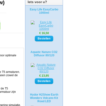
w)
Iets voor u?
Easy Life EasyCarbo
1000ml
€ 16,50
Aquatic Nature CO2
voor optimale
Diffusor 80/120
e T5 armaturen.
tgeen zowel de
€ 23,95
f de T5
armatuur zijn
Hydor H2Show Earth
Wonders Volcano Kit
Rood LED
ering simulatie.