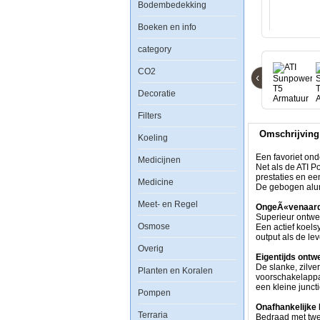
Bodembedekking
T5
Armatuur
8x54watt
Boeken en info
category
CO2
‹
Een
Decoratie
favoriet
onder
Filters
hobbyisten
die
Omschrijving
top-
Koeling
of-
the-
Een favoriet ond
Medicijnen
line
Net als de ATI P
prestaties
prestaties en e
Medicine
tegen
De gebogen alumi
lage
Meet- en Regel
kosten
OngeÃ«venaard
willen.
Superieur ontwe
Osmose
Net
Een actief koels
als
output als de le
de
Overig
ATI
Eigentijds ontw
PowerModule,
De slanke, zilve
Planten en Koralen
heeft
voorschakelappar
de
een kleine junct
Pompen
SunPower
Miro-
Onafhankelijke
Terraria
Silver
Bedraad met twee