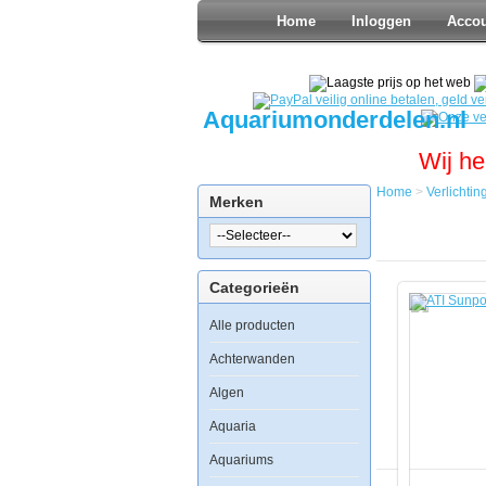
Home
Inloggen
Acco
Aquariumonderdelen.nl
Wij he
Home
>
Verlichtin
Merken
Home
Verlichting
T5
Verlichting
Categorieën
ATI
Sunpower
Alle producten
T5
Armatuur
8x54watt
Achterwanden
Algen
Aquaria
Aquariums
ATI
Sunpower