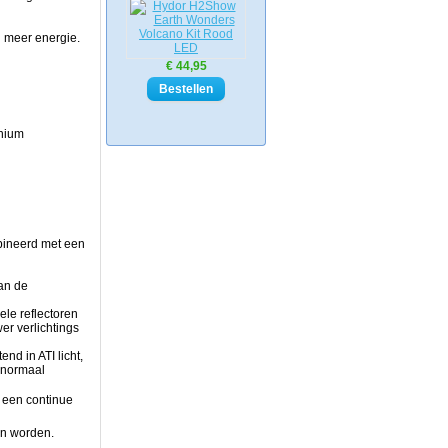
n meer energie.
€ 44,95
inium
bineerd met een
van de
ele reflectoren
er verlichtings
end in ATI licht,
 normaal
n een continue
en worden.