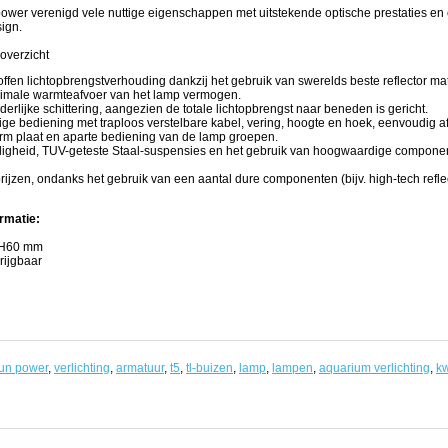
wer verenigd vele nuttige eigenschappen met uitstekende optische prestaties en
sign.
overzicht
ffen lichtopbrengstverhouding dankzij het gebruik van swerelds beste reflector mat
imale warmteafvoer van het lamp vermogen.
erlijke schittering, aangezien de totale lichtopbrengst naar beneden is gericht.
ge bediening met traploos verstelbare kabel, vering, hoogte en hoek, eenvoudig 
rm plaat en aparte bediening van de lamp groepen.
ligheid, TUV-geteste Staal-suspensies en het gebruik van hoogwaardige componen
prijzen, ondanks het gebruik van een aantal dure componenten (bijv. high-tech reflec
rmatie:
 H60 mm
rijgbaar
un power
,
verlichting
,
armatuur
,
t5
,
tl-buizen
,
lamp
,
lampen
,
aquarium verlichting
,
kw