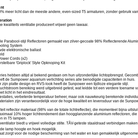
«nt
50% meer licht dan de meeste andere, even-sized T5 armaturen, zonder gebruik va
eration
e kwaliteits ventilatie produceert vrijwel geen lawaai.
ele Parabool-stijl Reflectoren gemaakt van zilver-gecoate 98% Reflecterende Alum
ooling System
de elektronische ballast
eld
Power Cords (x2)
rstelbare 'Griplock' Style Opknoping Kit
ies hebben altijd al bekend gestaan om hun uitzonderlijke lichtopbrengst. Gecom
heeft de Sumpower aquarium verlichting series alle benodigde capaciteiten in huis.
zijn platte design en RVS-look heeft de Sunpower een tijdloze elegante stijl.
uchtstroom bereiking werd uitgebreid getest, wat leidde tot een verdere toename 
et licht in het eindresultaat.
restaties, verbeterde temperatuur beheer, maar ook nauwkeurig berekende individu
terialen zijn verantwoordelijk voor de hoge kwaliteit en levensduur van de Sunpow
it reflector materiaal (98% van de totale lichtreflectie), die momenteel bijna uitsluit
de
maximaal 10% hoger lichtrendement dan hoogglanzende aluminium reflectoren, die
n in T5 lampen.
e ventilator biedt u vrijwel volledige stilte. TÃV-geteste staaldraad verbindgen make
de lamp hoogte en hoek mogelijk.
laat zorgt voor de nodige bescherming van het water en kan gemakkelijk uitgenom