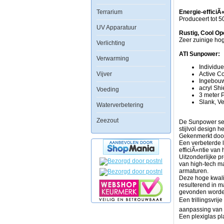
reflectoren
Terrarium
en
Energie-efficiÃ
een
Produceert tot 
actief
UV Apparatuur
koelsysteem
Rustig, Cool Op
voor
Zeer zuinige hog
Verlichting
optimale
prestaties
ATI Sunpower:
Verwarming
en
Individu
een
Vijver
Active C
lange
Ingebouw
levensduur
acryl Shi
van
Voeding
3 meter 
de
Slank, Ve
lampen.
Waterverbetering
De
gebogen
Zeezout
De Sunpower ser
aluminium
stijlvol design 
behuizing
Gekenmerkt door 
is
Een verbeterde l
zowel
efficiÃ«ntie van h
stijlvol
Uitzonderlijke p
en
van high-tech ma
zuinig.
armaturen.
Deze hoge kwalite
OngeÃÂ«venaar
resulterend in 
prestaties
gevonden worde
Superieur
Een trillingsvrij
ontwerp
aanpassing van 
en
Een plexiglas p
high-