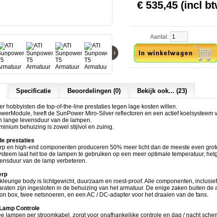
€ 535,45 (incl bt
Aantal:
›
Specificatie
Beoordelingen (0)
Bekijk ook... (23)
er hobbyisten die top-of-the-line prestaties tegen lage kosten willen.
owerModule, heeft de SunPower Miro-Silver reflectoren en een actief koelsysteem 
en lange levensduur van de lampen.
nium behuizing is zowel stijlvol en zuinig.
e prestaties
rp en high-end componenten produceren 50% meer licht dan de meeste even grot
ysteem laat het toe de lampen te gebruiken op een meer optimale temperatuur, he
vensduur van de lamp verbeteren.
erp
rkleurige body is lichtgewicht, duurzaam en roest-proof. Alle componenten, inclusie
aten zijn ingesloten in de behuizing van het armatuur. De enige zaken buiten de 
ion box, twee netsnoeren, en een AC / DC-adapter voor het draaien van de fans.
 Lamp Controle
 lampen per stroomkabel, zorgt voor onafhankelijke controle en dag / nacht schem