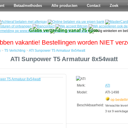
unt
Betaalmethodes
Alle producten
Contact
Zoek
Gratis verzending vanaf 75 euro.
bben vakantie! Bestellingen worden NIET ver
g
>
T5 Verlichting
>
ATI Sunpower T5 Armatuur 8x54watt
ATI Sunpower T5 Armatuur 8x54watt
Merk:
ATI
Model:
ATI-1498
op bestelli
Beschikbaarheid:
Verwachte leverti
3 tot 9 werkdag