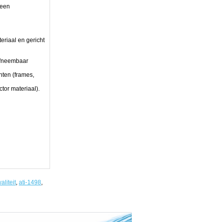
 een
eriaal en gericht
afneembaar
ten (frames,
tor materiaal).
aliteit
,
ati-1498
,