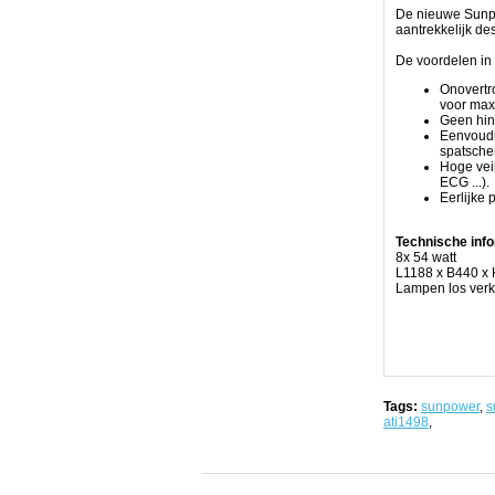
end
De nieuwe Sunpo
componenten
aantrekkelijk de
produceren
50%
De voordelen in 
meer
licht
Onovertro
dan
voor max
de
Geen hind
meeste
Eenvoudi
even
spatsche
grote
Hoge vei
T5
ECG ...).
armaturen.
Eerlijke 
Een
actief
koelsysteem
Technische info
laat
8x 54 watt
het
L1188 x B440 x
toe
Lampen los verk
de
lampen
te
gebruiken
op
een
meer
optimale
Tags:
sunpower
,
s
temperatuur,
ati1498
,
hetgeen
zowel
de
output