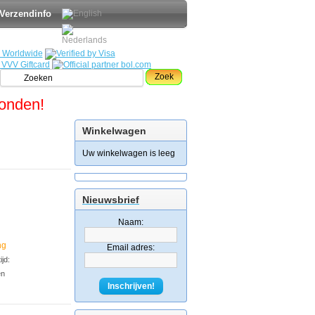
Verzendinfo
Zoek
zonden!
Winkelwagen
Uw winkelwagen is leeg
Nieuwsbrief
Naam:
ng
Email adres:
jd:
en
Inschrijven!