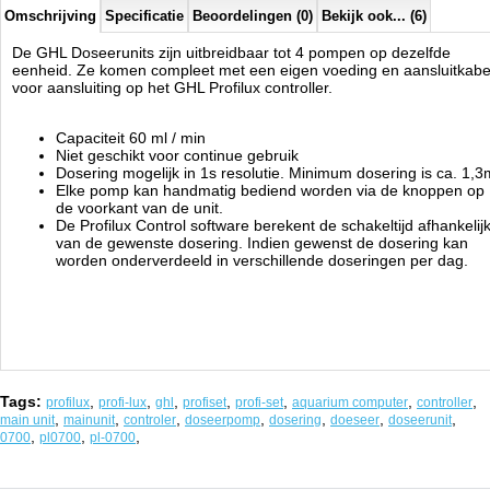
Omschrijving
Specificatie
Beoordelingen (0)
Bekijk ook... (6)
De GHL Doseerunits zijn uitbreidbaar tot 4 pompen op dezelfde
eenheid. Ze komen compleet met een eigen voeding en aansluitkabe
voor aansluiting op het GHL Profilux controller.
Capaciteit 60 ml / min
Niet geschikt voor continue gebruik
Dosering mogelijk in 1s resolutie. Minimum dosering is ca. 1,3
Elke pomp kan handmatig bediend worden via de knoppen op
de voorkant van de unit.
De Profilux Control software berekent de schakeltijd afhankelij
van de gewenste dosering. Indien gewenst de dosering kan
worden onderverdeeld in verschillende doseringen per dag.
Tags:
,
,
,
,
,
,
,
profilux
profi-lux
ghl
profiset
profi-set
aquarium computer
controller
,
,
,
,
,
,
,
main unit
mainunit
controler
doseerpomp
dosering
doeseer
doseerunit
,
,
,
0700
pl0700
pl-0700