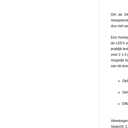
66
of
Om de GHL
72
meegelever
High
dus niet o
Powe
LED's
Een homoge
in
de LED's e
8
praktijk t
of
over 2 x 3
9
mogelijk b
kleur
van de koe
aan
boord
kunt
Opt
u
het
Gel
licht
(bere
Eff
van
circa
380n
Afmetinge
-
Gewicht: 2