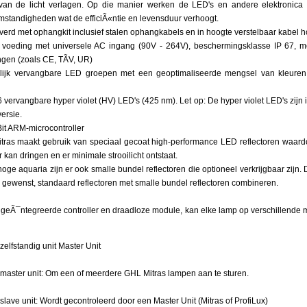
t van de licht verlagen. Op die manier werken de LED's en andere elektronic
aar
mstandigheden wat de efficiÃ«ntie en levensduur verhoogt.
verd met ophangkit inclusief stalen ophangkabels en in hoogte verstelbaar kabel h
e voeding met universele AC ingang (90V - 264V), beschermingsklasse IP 67, me
e
gen (zoals CE, TÃV, UR)
en
rlijk vervangbare LED groepen met een geoptimaliseerde mengsel van kleuren 
6 vervangbare hyper violet (HV) LED's (425 nm). Let op: De hyper violet LED's zijn
ersie.
ing
Bit ARM-microcontroller
ology
ras maakt gebruik van speciaal gecoat high-performance LED reflectoren waardoo
r kan dringen en er minimale strooilicht ontstaat.
oge aquaria zijn er ook smalle bundel reflectoren die optioneel verkrijgbaar zijn.
r
n gewenst, standaard reflectoren met smalle bundel reflectoren combineren.
ology)
 geÃ¯ntegreerde controller en draadloze module, kan elke lamp op verschillende
¯ntegreerde
 zelfstandig unit Master Unit
loos
 master unit: Om een of meerdere GHL Mitras lampen aan te sturen.
le
 slave unit: Wordt gecontroleerd door een Master Unit (Mitras of ProfiLux)