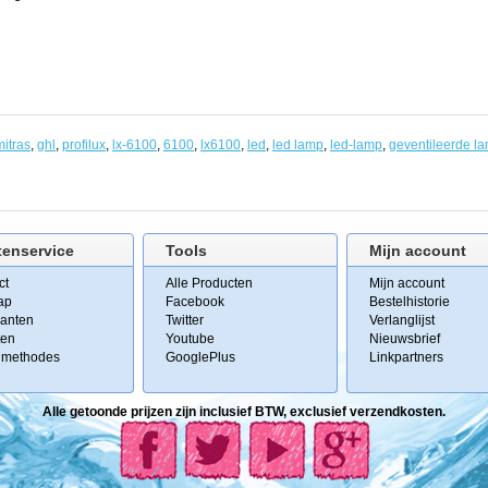
m)
iteit,
eurig
mitras
,
ghl
,
profilux
,
lx-6100
,
6100
,
lx6100
,
led
,
led lamp
,
led-lamp
,
geventileerde l
euren
tenservice
len.
Tools
Mijn account
ct
Alle Producten
Mijn account
ap
Facebook
Bestelhistorie
en,
kanten
Twitter
Verlanglijst
n
ten
Youtube
Nieuwsbrief
lmethodes
GooglePlus
Linkpartners
en
Alle getoonde prijzen zijn inclusief BTW, exclusief verzendkosten.