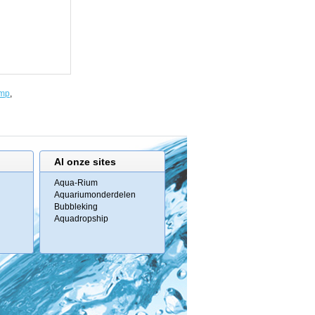
amp
,
Al onze sites
Aqua-Rium
Aquariumonderdelen
Bubbleking
Aquadropship