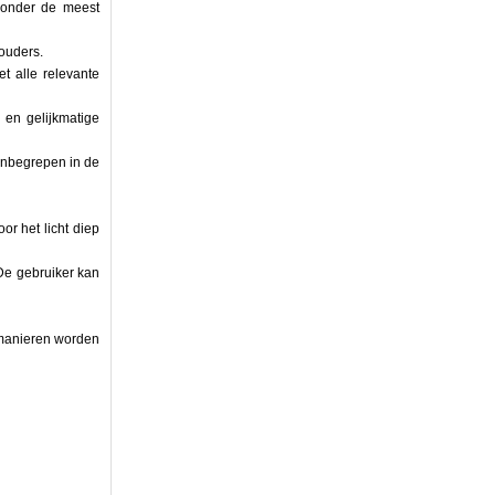
a onder de meest
ouders.
t alle relevante
en gelijkmatige
 inbegrepen in de
r het licht diep
 De gebruiker kan
 manieren worden