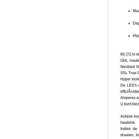
te
dimmen
Maa
met
behulp
Dag
van
het
Hig
licht
techniek
van
66 (72 in 
GHL:
GHL maakt
Full-
Neutraal W
spect
SSL True 
licht,
Hyper viol
zeer
De LED's 
eenv
efficiÃ«nt
over
Amperes a
een
U kunt kie
breed
scala
Actieve ko
aan
heatsink.
te
Indien de
pass
draaien, b