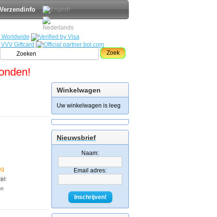
Verzendinfo
Zoek
zonden!
Winkelwagen
Uw winkelwagen is leeg
Nieuwsbrief
Naam:
ng
Email adres:
jd:
en
Inschrijven!