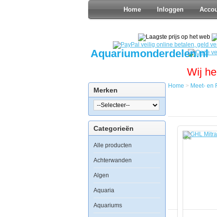
Home
Inloggen
Acco
Aquariumonderdelen.nl
Wij he
Home
>
Meet- en 
Merken
Home
Meet-
en
Regel
Categorieën
GHL
Mitras
Alle producten
LX
6100
LED
Achterwanden
HV
Wit
Algen
Aquaria
Aquariums