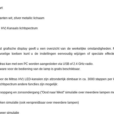
rt
kanten wit, zilver metallic lichaam
9 HV) Kanaals lichtspectrum
 grafische display geeft u een overzicht van de werkelijke omstandigheden. M
oelige toetsen kunt u de instellingen eenvoudig wijzigen of speciale effecte
ras kan met een PC worden aangesloten via USB of 2.4 GHz-radio.
ware voor de bediening van de lamp is gratis beschikbaar.
voor de Mitras HV) LED-kanalen zijn afzonderlijk dimbaar in ca. 3000 stappen per
ichtspectrum andere functies zijn mogelijk:
sopgang en zonsondergang ("Oost naar West" simulatie over meerdere lampen mo
ken simulatie (ook verspreidbaar over meerdere lampen)
eer simulatie