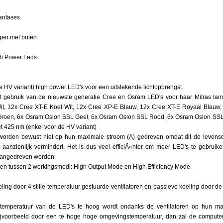
nfases
en met buien
h Power Leds
de HV variant) high power LED's voor een uitstekende lichtopbrengst.
 gebruik van de nieuwste generatie Cree en Osram LED's voor haar Mitras lam
it, 12x Cree XT-E Koel Wit, 12x Cree XP-E Blauw, 12x Cree XT-E Royaal Blauw
rum
Groen, 6x Osram Oslon SSL Geel, 6x Osram Oslon SSL Rood, 6x Osram Oslon SSL
et 425 nm (enkel voor de HV variant)
worden bewust niet op hun maximale stroom (A) gedreven omdat dit de levensd
oudig
ie aanzienlijk vermindert. Het is dus veel efficiÃ«nter om meer LED's te gebruik
angedreven worden.
zen tussen 2 werkingsmodi: High Output Mode en High Efficiency Mode.
eling door 4 stille temperatuur gestuurde ventilatoren en passieve koeling door d
 temperatuur van de LED's te hoog wordt ondanks de ventilatoren op hun ma
en
ijvoorbeeld door een te hoge hoge omgevingstemperatuur, dan zal de compute