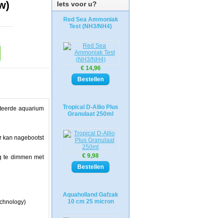
w)
Iets voor u?
Red Sea Ammoniak
Test (NH3/NH4)
€ 14,96
Tropical D-Allio Plus
nteerde aquarium
Granulaat 250ml
er kan nagebootst
€ 9,98
ig te dimmen met
Aquaholland Gafzak
10 cm 25 micron
echnology)