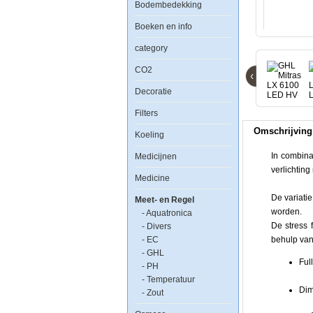
Bodembedekking
Boeken en info
GHL
Mitras
category
LX
6100
CO2
LED
‹
HV
Decoratie
Wit
Filters
Omschrijving
Koeling
In combina
Medicijnen
verlichting
Medicine
In
De variatie
combinatie
Meet- en Regel
worden.
- Aquatronica
met
De stress 
- Divers
de
- EC
behulp van
Profilux
- GHL
aquarium
Ful
- PH
computers
- Temperatuur
is
Dim
- Zout
een
bijna