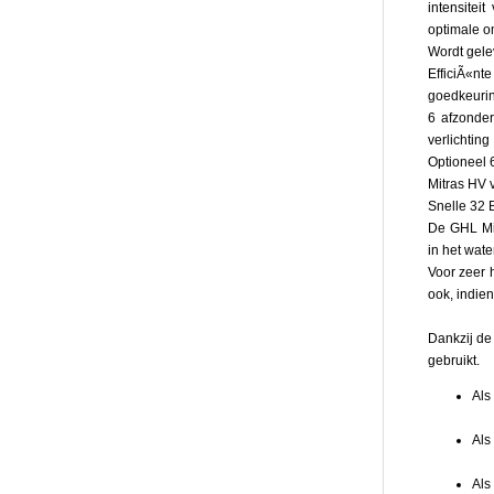
intensitei
Dimb
optimale o
in
Wordt gele
zeer
EfficiÃ«nt
klein
goedkeurin
stapp
6 afzonde
door
verlichting
de
Optioneel 
True
Mitras HV v
Dimm
Snelle 32 
Techn
De GHL Mit
(TM
in het wate
door
Voor zeer h
Linea
ook, indie
Techn
Dankzij de
GeÃÂ
gebruikt.
2.4
Als
GHz
draad
Als
modu
Als
Met