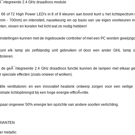
¯ntegreerde 2.4 GHz draadloos module
 66 of 72 High Power LED's in 8 of 9 kleuren aan boord kunt u het lichtspectrum 
erde
nm - 700nm) en intensiteit, nauwkeurig en op basis van uw eigen voorkeuren in
nten, vissen en koralen het licht wat ze nodig hebben!
instellingen kunnen met de ingebouwde controller of met een PC worden gewijzigd
unt elk lamp als zelfstandig unit gebruiken of door een ander GHL lamp of
troleren.
 de geÃ¯ntegreerde 2.4 GHz draadloos functie kunnen de lampen met elkaar g
r speciale effecten (zoals onweer of wolken).
tille ventilatoren en een innovatief heatsink ontwerp zorgen voor een veilig
imale lichtopbrengst bij een hoge energie-efficiÃ«ntie.
paar ongeveer 50% energie ten opzichte van andere soorten verlichting.
RIANTEN
er metallic