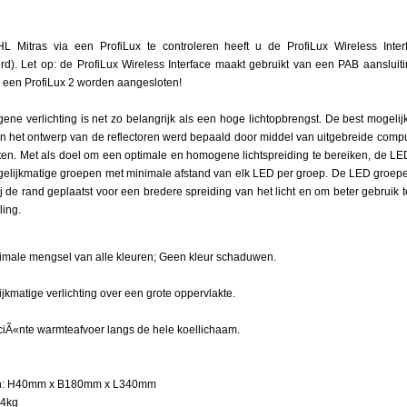
 Mitras via een ProfiLux te controleren heeft u de ProfiLux Wireless Interf
d). Let op: de ProfiLux Wireless Interface maakt gebruikt van een PAB aansluiti
p een ProfiLux 2 worden aangesloten!
r
ne verlichting is net zo belangrijk als een hoge lichtopbrengst. De best mogelij
n het ontwerp van de reflectoren werd bepaald door middel van uitgebreide compu
esten. Met als doel om een optimale en homogene lichtspreiding te bereiken, de LED
 gelijkmatige groepen met minimale afstand van elk LED per groep. De LED groepen
ij de rand geplaatst voor een bredere spreiding van het licht en om beter gebrui
en
ling.
imale mengsel van alle kleuren; Geen kleur schaduwen.
ijkmatige verlichting over een grote oppervlakte.
spectrum
ik
iciÃ«nte warmteafvoer langs de hele koellichaam.
m
n: H40mm x B180mm x L340mm
,4kg