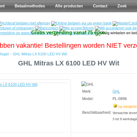
unt
Betaalmethodes
Alle producten
Contact
Zoek
Gratis verzending vanaf 75 euro.
bben vakantie! Bestellingen worden NIET ver
Regel
>
GHL Mitras LX 6100 LED HV Wit
GHL Mitras LX 6100 LED HV Wit
Merk:
GHL
Model:
PL-0896
op bestelli
Beschikbaarheid:
Verwachte leverti
3 tot 9 werkdag