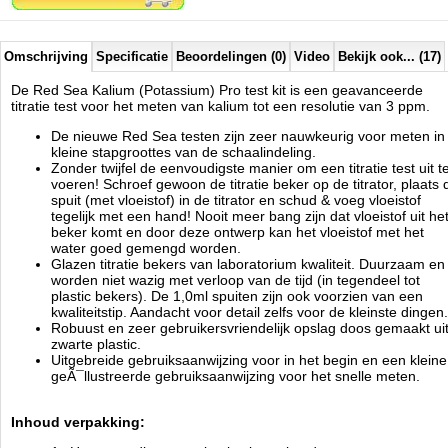
1x Driedelig Plastic filtratie beker
1x Gedetailleerd gebruiksaanwijzing
1x Dubbelzijdig kaart met geÃÂ¯llustreerde
Omschrijving
Specificatie
Beoordelingen (0)
Video
Bekijk ook... (17)
gebruiksaanwijzingen en waardes tabel
De Red Sea Kalium (Potassium) Pro test kit is een geavanceerde
titratie test voor het meten van kalium tot een resolutie van 3 ppm.
Reef Colors Element: Potassium (Kalium)
De nieuwe Red Sea testen zijn zeer nauwkeurig voor meten in
Test Type: Titratie
kleine stapgroottes van de schaalindeling.
Aantal Tests: 36
Zonder twijfel de eenvoudigste manier om een titratie test uit t
Nauwkeurigheid: 12 ppm
voeren! Schroef gewoon de titratie beker op de titrator, plaats 
Resolutie: 3 ppm
spuit (met vloeistof) in de titrator en schud & voeg vloeistof
Meetbereik: 320 ppm tot 467 ppm
tegelijk met een hand! Nooit meer bang zijn dat vloeistof uit he
beker komt en door deze ontwerp kan het vloeistof met het
water goed gemengd worden.
Glazen titratie bekers van laboratorium kwaliteit. Duurzaam en
Red Sea
worden niet wazig met verloop van de tijd (in tegendeel tot
Manufactured by:
Red Sea
plastic bekers). De 1,0ml spuiten zijn ook voorzien van een
Model:
RED-21435
kwaliteitstip. Aandacht voor detail zelfs voor de kleinste dingen.
Product ID:
Robuust en zeer gebruikersvriendelijk opslag doos gemaakt ui
3
181
42.5
42.5
2026-08-16
Pre-
Available from:
Aquariumonderdelen.nl
zwarte plastic.
Order
New
Uitgebreide gebruiksaanwijzing voor in het begin en een kleine
geÃ¯llustreerde gebruiksaanwijzing voor het snelle meten.
Inhoud verpakking: