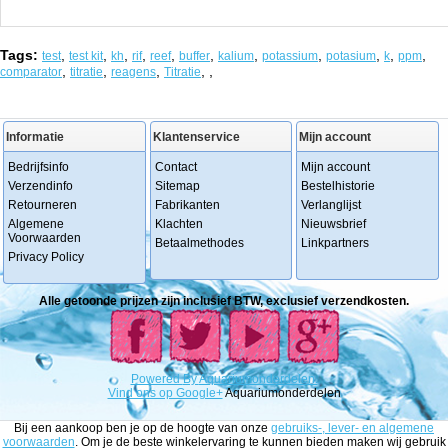
Tags:
,
,
,
,
,
,
,
,
,
,
,
test
test kit
kh
rif
reef
buffer
kalium
potassium
potasium
k
ppm
,
,
,
,
,
comparator
titratie
reagens
Titratie
Informatie
Klantenservice
Mijn account
Bedrijfsinfo
Contact
Mijn account
Verzendinfo
Sitemap
Bestelhistorie
Retourneren
Fabrikanten
Verlanglijst
Algemene
Klachten
Nieuwsbrief
Voorwaarden
Betaalmethodes
Linkpartners
Privacy Policy
Alle getoonde prijzen zijn inclusief BTW, exclusief verzendkosten.
Powered
By
Aquariumonderdelen.
Vind ons op Google+
Aquariumonderdelen
Bij een aankoop ben je op de hoogte van onze
gebruiks-, lever- en algemene
voorwaarden
. Om je de beste winkelervaring te kunnen bieden maken wij gebruik