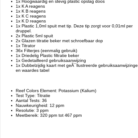
1x Hoogwaardig en stevig plastic opslag doos
1x K A reagens
1x K B reagens
1x K C reagens
1x K D reagens
1x Plastic 1,0ml spuit met tip. Deze tip zorgt voor 0,01ml per
druppel.
2x Plastic 5ml spuit
2x Glazen titratie beker met schroefbaar dop
1x Titrator
36x Filterjes (eenmalig gebruik)
1x Driedelig Plastic filtratie beker
1x Gedetailleerd gebruiksaanwijzing
1x Dubbelzijdig kaart met geÃ¯llustreerde gebruiksaanwijzing
en waardes tabel
Reef Colors Element: Potassium (Kalium)
Test Type: Titratie
Aantal Tests: 36
Nauwkeurigheid: 12 ppm
Resolutie: 3 ppm
Meetbereik: 320 ppm tot 467 ppm