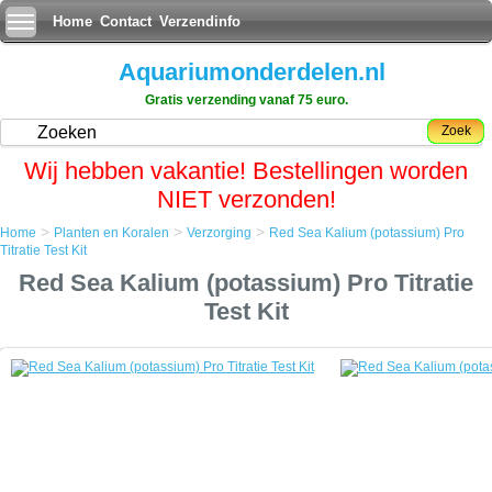
Home
Contact
Verzendinfo
Aquariumonderdelen.nl
Gratis verzending vanaf 75 euro.
Zoek
Wij hebben vakantie! Bestellingen worden
NIET verzonden!
>
>
>
Home
Planten en Koralen
Verzorging
Red Sea Kalium (potassium) Pro
Home
Titratie Test Kit
Planten en Koralen
Red Sea Kalium (potassium) Pro Titratie
Verzorging
Red Sea Kalium (potassium) Pro Titratie Test Kit
Test Kit
Red Sea Kalium (potassium) Pro Titratie Test Kit
De Red Sea Kalium (Potassium) Pro test kit is een geavanceerde
titratie test voor het meten van kalium tot een resolutie van 3 ppm.
De nieuwe Red Sea testen zijn zeer nauwkeurig voor meten in
kleine stapgroottes van de schaalindeling.
Zonder twijfel de eenvoudigste manier om een titratie test uit te