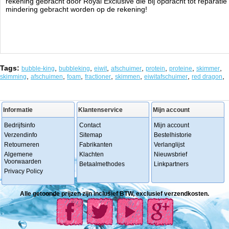
rekening gebracht door Royal Exclusive die bij opdracht tot reparatie 
mindering gebracht worden op de rekening!
Tags:
,
,
,
,
,
,
,
bubble-king
bubbleking
eiwit
afschuimer
protein
proteine
skimmer
,
,
,
,
,
,
,
skimming
afschuimen
foam
fractioner
skimmen
eiwitafschuimer
red dragon
Informatie
Klantenservice
Mijn account
Bedrijfsinfo
Contact
Mijn account
Verzendinfo
Sitemap
Bestelhistorie
Retourneren
Fabrikanten
Verlanglijst
Algemene
Klachten
Nieuwsbrief
Voorwaarden
Betaalmethodes
Linkpartners
Privacy Policy
Alle getoonde prijzen zijn inclusief BTW, exclusief verzendkosten.