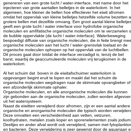
genereren van een grote lucht / water-interface, met name door het
Doorsnede varieert van 200 tot 650 mm.
injecteren van grote aantallen belletjes in de waterkolom. In het
Alle pijpen zijn van GS plexiglas, met een wanddikte van 4 tot
algemeen, hoe kleiner de bellen hoe effectiever het eiwit afromen
6mm.
omdat het oppervlak van kleine belletjes hetzelfde volume bezetten a
Inlaad spruitstuk met conische toelopende gaten voor extra
grotere bellen met dezelfde omvang. Een groot aantal kleine belletje
turbulentie in de reactorpijp.
geeft een grote lucht / water interface voor hydrofobe organische
De schuimbeker kan eenvoudig met de hand los gedraaid
moleculen en amfifatische organische moleculen om te verzamelen 
worden, en door de ingelegde 2.5mm siliconen ring dicht hij
de bubble oppervlakte (de lucht / water-interface). Waterbeweging
gemakkelijk af, zonder dat er aan de buitenzijde zoutkristallen
bespoedigt diffusie van organische moleculen, die in feite brengt me
ontstaan.
organische moleculen aan het lucht / water-grensvlak toelaat en de
De schuimbeker heeft maar 20 mm nodig om hem te kunnen
organische moleculen ophopen op het oppervlak van de luchtbellen.
verwijderen.
Dit proces gaat door totdat de interface verzadigd is, tenzij de bel
Door de uitgangpijp iets te verdraaien kan het waterniveau in de
barst, waarbij de geaccumuleerde moleculen vrij terugkomen in de
schuimer zeer precies afgesteld worden.
waterkolom.
De schuimers worden geleverd met omgebouwde Red-Dragon
pompen. Deze zijn zo geconstrueerd dat er geen kalkaanslag
Al het schuim dat boven in de eiwitafschuimer waterkolom is
tussen de rotor en het huis kan plaats vinden, dit doormiddel
opgevangen begint eruit te lopen en maakt dat het schuim de
van een antikalk bypass.
organische moleculen wegdragen naar de skimmate opvangbeker of
De rotor is volledig aangepast, deze heeft tanden gekregen van
een afzonderlijk skimmate ophaler.
titaan en hiermee worden lucht en water op de ideale manier
Organische moleculen, en alle anorganische moleculen die kunnen
gemengd.
zijn gebonden aan de organische moleculen, zullen worden afgevoe
De lagers en de schroeven zijn ook van titaan, hierdoor is hij
uit het watersysteem.
zeer sterk.
Naast de eiwitten verwijderd door afromen, zijn er een aantal andere
Doordat alles zo nauwkeurig is gemaakt, maakt het geheel
organische en anorganische moleculen die typisch worden verwijder
weinig geluid.
Deze omvatten een verscheidenheid aan vetten, vetzuren,
Het stroomverbruik ligt tussen 38 en de 78 watt, de hoeveelheid
koolhydraten, metalen zoals koper en sporenelementen zoals jodium
water is van 3.000 tot 10.000 ltr, en de hoeveelheid lucht ligt
Deeltjes en ander afval wordt ook verwijderd, samen met fytoplankto
tussen de 1.000 en de 3.000 ltr lucht per uur. Dit alles is
en bacterien. Deze verwijdering is zeer gewenst door de aquariaan 