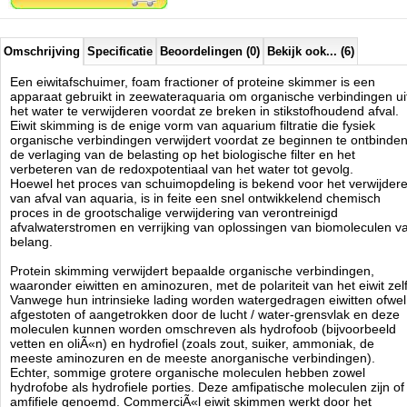
bespoedigt diffusie van organische moleculen, die in feite brengt meer
organische moleculen aan het lucht / water-grensvlak toelaat en de
organische moleculen ophopen op het oppervlak van de luchtbellen.
Dit proces gaat door totdat de interface verzadigd is, tenzij de bel
Omschrijving
Specificatie
Beoordelingen (0)
Bekijk ook... (6)
barst, waarbij de geaccumuleerde moleculen vrij terugkomen in de
waterkolom.
Een eiwitafschuimer, foam fractioner of proteine skimmer is een
apparaat gebruikt in zeewateraquaria om organische verbindingen ui
Al het schuim dat boven in de eiwitafschuimer waterkolom is
het water te verwijderen voordat ze breken in stikstofhoudend afval.
opgevangen begint eruit te lopen en maakt dat het schuim de
Eiwit skimming is de enige vorm van aquarium filtratie die fysiek
organische moleculen wegdragen naar de skimmate opvangbeker of
organische verbindingen verwijdert voordat ze beginnen te ontbinden
een afzonderlijk skimmate ophaler.
de verlaging van de belasting op het biologische filter en het
Organische moleculen, en alle anorganische moleculen die kunnen
verbeteren van de redoxpotentiaal van het water tot gevolg.
zijn gebonden aan de organische moleculen, zullen worden afgevoerd
Hoewel het proces van schuimopdeling is bekend voor het verwijder
uit het watersysteem.
van afval van aquaria, is in feite een snel ontwikkelend chemisch
Naast de eiwitten verwijderd door afromen, zijn er een aantal andere
proces in de grootschalige verwijdering van verontreinigd
organische en anorganische moleculen die typisch worden verwijderd.
afvalwaterstromen en verrijking van oplossingen van biomoleculen v
Deze omvatten een verscheidenheid aan vetten, vetzuren,
belang.
koolhydraten, metalen zoals koper en sporenelementen zoals jodium.
Deeltjes en ander afval wordt ook verwijderd, samen met fytoplankton
Protein skimming verwijdert bepaalde organische verbindingen,
en bacterien. Deze verwijdering is zeer gewenst door de aquariaan en
waaronder eiwitten en aminozuren, met de polariteit van het eiwit zelf
wordt vaak versterkt door de plaatsing van de skimmer voor andere
Vanwege hun intrinsieke lading worden watergedragen eiwitten ofwel
vormen van filtratie, zodat de belasting van het filtersysteem als
afgestoten of aangetrokken door de lucht / water-grensvlak en deze
geheel verminderd.
moleculen kunnen worden omschreven als hydrofoob (bijvoorbeeld
Eiwit skimmers worden gebruikt om algen en fytoplankton te behouden
vetten en oliÃ«n) en hydrofiel (zoals zout, suiker, ammoniak, de
voor het kweken of voor de commerciele verkoop als levende culturen.
meeste aminozuren en de meeste anorganische verbindingen).
Echter, sommige grotere organische moleculen hebben zowel
hydrofobe als hydrofiele porties. Deze amfipatische moleculen zijn of
Kwaliteiten van de Royal Exclusive Bubble King Series:
amfifiele genoemd. CommerciÃ«l eiwit skimmen werkt door het