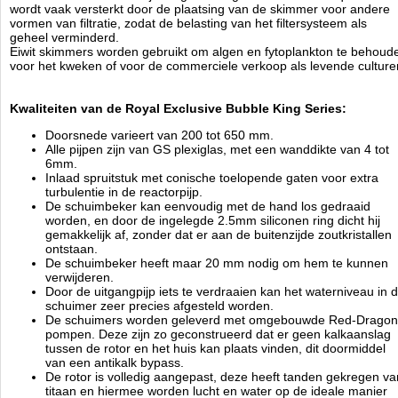
gemeten bij een waterhoogte van 45 tot 65cm .
wordt vaak versterkt door de plaatsing van de skimmer voor andere
De standaard schuimers gaan tot maximaal 10.000 ltr
vormen van filtratie, zodat de belasting van het filtersysteem als
geheel verminderd.
Eiwit skimmers worden gebruikt om algen en fytoplankton te behoud
Royal Exclusive Bubble King 300 DeLuxe Extern:
voor het kweken of voor de commerciele verkoop als levende culture
voor aquaria van 1.200 liter - 3.000 liter
2.000 l / h Air - 4.000 l / h Water = 1 Pomp (Bubble King) BK
Kwaliteiten van de Royal Exclusive Bubble King Series:
2000.
Bodemplaat: 39 cm x 51 cm / hoogte ~ 77 cm.
Doorsnede varieert van 200 tot 650 mm.
Skimmer-pomp: Bubble King 2000 external.
Alle pijpen zijn van GS plexiglas, met een wanddikte van 4 tot
Debiet: 2.000 l / h Luchtinlaat ~ 4.000 l / h Water inlaat.
6mm.
Wattage - actief vermogen: P = 58 Watt / h.
Inlaad spruitstuk met conische toelopende gaten voor extra
Bedrijfsspanning: 230 Volt 50 Hz.
turbulentie in de reactorpijp.
Beschermingsklasse: IP 68
De schuimbeker kan eenvoudig met de hand los gedraaid
Gewicht skimmer: 21 kg inclusief pomp.
worden, en door de ingelegde 2.5mm siliconen ring dicht hij
Afmeting skimmer: 325 mm breed / 505 mm lengte / ~ 770 mm
gemakkelijk af, zonder dat er aan de buitenzijde zoutkristallen
hoogte
ontstaan.
De schuimbeker heeft maar 20 mm nodig om hem te kunnen
Bij reparaties aan pompen wordt altijd Euro 35,00 onderzoekskosten in
verwijderen.
rekening gebracht door Royal Exclusive die bij opdracht tot reparatie in
Door de uitgangpijp iets te verdraaien kan het waterniveau in 
mindering gebracht worden op de rekening!
schuimer zeer precies afgesteld worden.
De schuimers worden geleverd met omgebouwde Red-Dragon
pompen. Deze zijn zo geconstrueerd dat er geen kalkaanslag
Royal Exclusiv
tussen de rotor en het huis kan plaats vinden, dit doormiddel
Manufactured by:
Royal Exclusiv
van een antikalk bypass.
Model:
AC-33253
De rotor is volledig aangepast, deze heeft tanden gekregen va
Product ID:
titaan en hiermee worden lucht en water op de ideale manier
4.8
285
1899.99
1899.99
2026-08-
Available from:
Aquariumonderdelen.nl