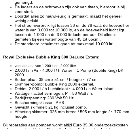
gemengd.
16
Pre-Order
New
De lagers en de schroeven zijn ook van titaan, hierdoor is hij
zeer sterk.
Doordat alles zo nauwkeurig is gemaakt, maakt het geheel
weinig geluid.
Het stroomverbruik ligt tussen 38 en de 78 watt, de hoeveelhe
water is van 3.000 tot 10.000 ltr, en de hoeveelheid lucht ligt
tussen de 1.000 en de 3.000 ltr lucht per uur. Dit alles is
gemeten bij een waterhoogte van 45 tot 65cm .
De standaard schuimers gaan tot maximaal 10.000 ltr
Royal Exclusive Bubble King 300 DeLuxe Extern:
voor aquaria van 1.200 liter - 3.000 liter
2.000 l / h Air - 4.000 l / h Water = 1 Pomp (Bubble King) BK
2000.
Bodemplaat: 39 cm x 51 cm / hoogte ~ 77 cm.
Skimmer-pomp: Bubble King 2000 external.
Debiet: 2.000 l / h Luchtinlaat ~ 4.000 l / h Water inlaat.
Wattage - actief vermogen: P = 58 Watt / h.
Bedrijfsspanning: 230 Volt 50 Hz.
Beschermingsklasse: IP 68
Gewicht skimmer: 21 kg inclusief pomp.
Afmeting skimmer: 325 mm breed / 505 mm lengte / ~ 770 m
hoogte
Bij reparaties aan pompen wordt altijd Euro 35,00 onderzoekskosten 