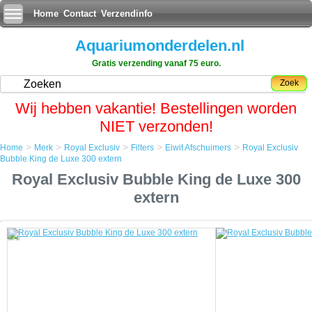
Home
Contact
Verzendinfo
Aquariumonderdelen.nl
Gratis verzending vanaf 75 euro.
Zoek
Wij hebben vakantie! Bestellingen worden
NIET verzonden!
>
>
>
>
>
Home
Merk
Royal Exclusiv
Filters
Eiwit Afschuimers
Royal Exclusiv
Home
Bubble King de Luxe 300 extern
Merk
Royal Exclusiv Bubble King de Luxe 300
Royal Exclusiv
Filters
extern
Eiwit Afschuimers
Royal Exclusiv Bubble King de Luxe 300 extern
Royal Exclusiv Bubble King de Luxe 300 extern
Een eiwitafschuimer, foam fractioner of proteine skimmer is een
apparaat gebruikt in zeewateraquaria om organische verbindingen uit
het water te verwijderen voordat ze breken in stikstofhoudend afval.
Eiwit skimming is de enige vorm van aquarium filtratie die fysiek