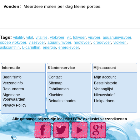
Voeden:
Meerdere malen per dag kleine porties.
Tags:
,
,
,
,
,
,
,
,
vitality
vital
vitalitie
vlokvoer
vit
fokvoer
visvoer
aquariumvisvoer
,
,
,
,
,
,
oppep vlokvoer
vissevoer
aquariumvoer
hoofdvoer
droogvoer
vlokken
,
,
,
,
astaxanthin
L-carnithin
energie
energievoer
Informatie
Klantenservice
Mijn account
Bedrijfsinfo
Contact
Mijn account
Verzendinfo
Sitemap
Bestelhistorie
Retourneren
Fabrikanten
Verlanglijst
Algemene
Klachten
Nieuwsbrief
Voorwaarden
Betaalmethodes
Linkpartners
Privacy Policy
Alle getoonde prijzen zijn inclusief BTW, exclusief verzendkosten.