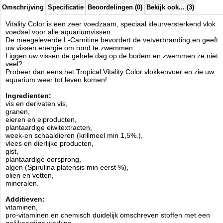
E4 koper 2,0 mg / kg E2 Jodium 0,25 mg / kg,
Omschrijving
Specificatie
Beoordelingen (0)
Bekijk ook... (3)
E8 selenium, 0,24 mg / kg,
E7 Molybdeen 0.06 mg / kg,
Vitality Color is een zeer voedzaam, speciaal kleurversterkend vlok
kobalt E3 0,01 mg / kg.
voedsel voor alle aquariumvissen.
Lecithine.
De meegeleverde L-Carnitine bevordert de vetverbranding en geeft
uw vissen energie om rond te zwemmen.
Kleurstoffen:
Liggen uw vissen de gehele dag op de bodem en zwemmen ze niet
80 mg astaxanthine / kg
veel?
Probeer dan eens het Tropical Vitality Color vlokkenvoer en zie uw
Antioxidant Analyse:
aquarium weer tot leven komen!
ruw eiwit 49,0%,
ruw vet 8,5%,
Ingredienten:
vezels 3,0%,
vis en derivaten vis,
vocht 6,0%.
granen,
eieren en eiproducten,
Verkrijgbaar in
100ml, 250ml, 500ml, 1000ml , 5ltr, 11ltr en 21ltr
plantaardige eiwitextracten,
formaat.
week-en schaaldieren (krillmeel min 1,5%.),
vlees en dierlijke producten,
Voeden:
Meerdere malen per dag kleine porties.
gist,
plantaardige oorsprong,
Tropical
algen (Spirulina platensis min eerst %),
Manufactured by:
Tropical
olien en vetten,
Model:
TRS-060
mineralen.
Product ID:
5900469771464
5
215
12.98
12.98
2026-08-29
1
Available from:
Aquariumonderdelen.nl
Additieven:
New
vitaminen,
pro-vitaminen en chemisch duidelijk omschreven stoffen met een