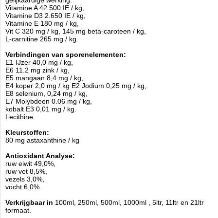
gelijkaardige werking.
Vitamine A 42 500 IE / kg,
Vitamine D3 2.650 IE / kg,
Vitamine E 180 mg / kg,
Vit C 320 mg / kg, 145 mg beta-caroteen / kg,
L-carnitine 265 mg / kg.
Verbindingen van sporenelementen:
E1 IJzer 40,0 mg / kg,
E6 11.2 mg zink / kg,
E5 mangaan 8,4 mg / kg,
E4 koper 2,0 mg / kg E2 Jodium 0,25 mg / kg,
E8 selenium, 0,24 mg / kg,
E7 Molybdeen 0.06 mg / kg,
kobalt E3 0,01 mg / kg.
Lecithine.
Kleurstoffen:
80 mg astaxanthine / kg
Antioxidant Analyse:
ruw eiwit 49,0%,
ruw vet 8,5%,
vezels 3,0%,
vocht 6,0%.
Verkrijgbaar in
100ml, 250ml, 500ml, 1000ml , 5ltr, 11ltr en 21ltr
formaat.