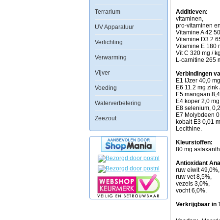
te
Terrarium
zwemmen.
Additieven:
Liggen
vitaminen,
uw
pro-vitaminen en
UV Apparatuur
vissen
Vitamine A 42 50
de
Vitamine D3 2.65
Verlichting
gehele
Vitamine E 180 
dag
Vit C 320 mg / k
Verwarming
op
L-carnitine 265 
de
Vijver
bodem
Verbindingen v
en
E1 IJzer 40,0 mg
zwemmen
E6 11.2 mg zink 
Voeding
ze
E5 mangaan 8,4 
niet
E4 koper 2,0 mg 
Waterverbetering
veel?
E8 selenium, 0,2
Probeer
E7 Molybdeen 0.
Zeezout
dan
kobalt E3 0,01 m
eens
Lecithine.
het
Tropical
Kleurstoffen:
Vitality
80 mg astaxanthi
Color
vlokkenvoer
Antioxidant An
en
ruw eiwit 49,0%
zie
ruw vet 8,5%,
uw
vezels 3,0%,
aquarium
vocht 6,0%.
weer
tot
Verkrijgbaar in
leven
komen!