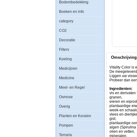
Bodembedekking
Boeken en info
category
Vitality
Color
CO2
is
een
Decoratie
zeer
voedzaam,
Filters
speciaal
kleurversterkend
Omschrijving
vlok
Koeling
voedsel
voor
Vitality Color i
Medicijnen
alle
De meegeleverde
aquariumvissen.
Liggen uw viss
Medicine
De
Probeer dan eens
meegeleverde
Meet- en Regel
L-
Ingredienten:
Carnitine
vis en derivaten 
Osmose
bevordert
granen,
de
eieren en eipro
vetverbranding
plantaardige eiw
Overig
en
week-en schaaldi
geeft
vlees en dierlij
Planten en Koralen
uw
gist,
vissen
plantaardige oo
Pompen
energie
algen (Spirulina
om
olien en vetten,
Terraria
rond
mineralen.