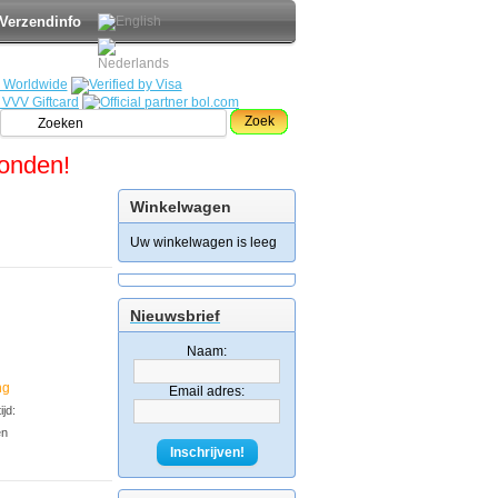
Verzendinfo
Zoek
zonden!
Winkelwagen
Uw winkelwagen is leeg
Nieuwsbrief
Naam:
ng
Email adres:
jd:
en
Inschrijven!