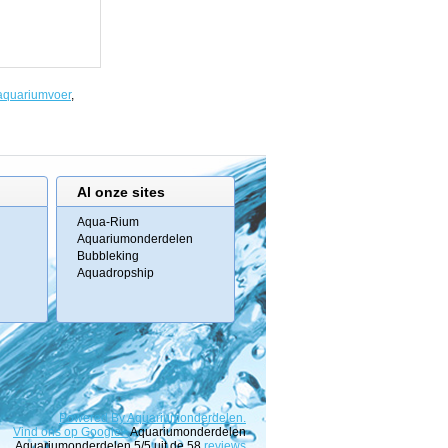
aquariumvoer
,
Al onze sites
Aqua-Rium
Aquariumonderdelen
Bubbleking
Aquadropship
Powered
By
Aquariumonderdelen.
Vind ons op Google+
Aquariumonderdelen
Aquariumonderdelen
5
/5 uit de
58
reviews