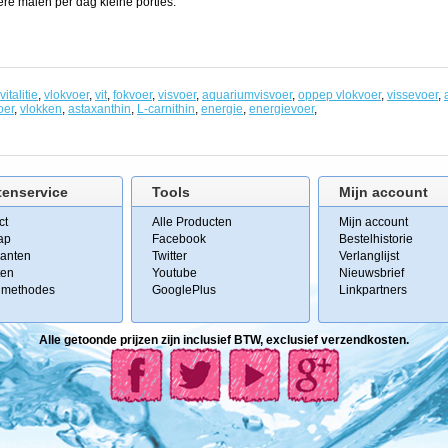
e malen per dag kleine porties.
vitalitie
,
vlokvoer
,
vit
,
fokvoer
,
visvoer
,
aquariumvisvoer
,
oppep vlokvoer
,
vissevoer
,
oer
,
vlokken
,
astaxanthin
,
L-carnithin
,
energie
,
energievoer
,
tenservice
Tools
Mijn account
ct
Alle Producten
Mijn account
ap
Facebook
Bestelhistorie
kanten
Twitter
Verlanglijst
ten
Youtube
Nieuwsbrief
lmethodes
GooglePlus
Linkpartners
Alle getoonde prijzen zijn inclusief BTW, exclusief verzendkosten.