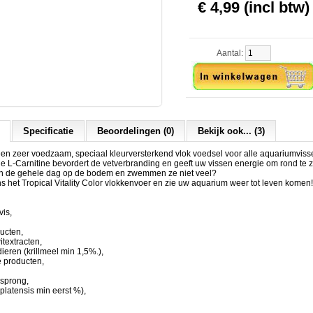
€ 4,99 (incl btw)
Aantal:
Specificatie
Beoordelingen (0)
Bekijk ook... (3)
s een zeer voedzaam, speciaal kleurversterkend vlok voedsel voor alle aquariumvis
 L-Carnitine bevordert de vetverbranding en geeft uw vissen energie om rond t
en de gehele dag op de bodem en zwemmen ze niet veel?
 het Tropical Vitality Color vlokkenvoer en zie uw aquarium weer tot leven komen!
vis,
ducten,
itextracten,
eren (krillmeel min 1,5%.),
ke producten,
rsprong,
 platensis min eerst %),