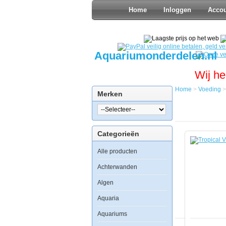
Home
Inloggen
Acco
Aquariumonderdelen.nl
Wij he
Home
>
Voeding
Merken
Home
Voeding
Vlokvoer
Tropical
Categorieën
Vitality
Color
Alle producten
250ml
Achterwanden
Algen
Aquaria
Tropical
Vitality
Aquariums
Color
250ml