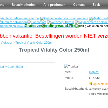
unt
Betaalmethodes
Alle producten
Contact
Zoek
Gratis verzending vanaf 75 euro.
bben vakantie! Bestellingen worden NIET ver
>
Vlokvoer
>
Tropical Vitality Color 250ml
Tropical Vitality Color 250ml
Merk:
Tropical
Model:
TRS-058
op bestelli
Beschikbaarheid:
Verwachte leverti
3 tot 9 werkdag