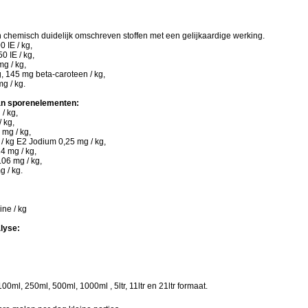
 chemisch duidelijk omschreven stoffen met een gelijkaardige werking.
0 IE / kg,
0 IE / kg,
mg / kg,
g, 145 mg beta-caroteen / kg,
mg / kg.
an sporenelementen:
 / kg,
/ kg,
mg / kg,
/ kg E2 Jodium 0,25 mg / kg,
4 mg / kg,
06 mg / kg,
g / kg.
ne / kg
alyse:
,
100ml, 250ml, 500ml, 1000ml , 5ltr, 11ltr en 21ltr formaat.