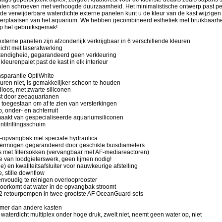
talen schroeven met verhoogde duurzaamheid. Het minimalistische ontwerp past per
t de verwijderbare waterdichte externe panelen kunt u de kleur van de kast wijzigen 
 verplaatsen van het aquarium. We hebben gecombineerd esthetiek met bruikbaarh
op het gebruiksgemak!
externe panelen zijn afzonderlijk verkrijgbaar in 6 verschillende kleuren
dicht met laserafwerking
stendigheid, gegarandeerd geen verkleuring
kleurenpalet past de kast in elk interieur
nsparantie OptiWhite
euren niet, is gemakkelijker schoon te houden
loos, met zwarte siliconen
est door zeeaquarianen
 toegestaan om af te zien van versterkingen
p, onder- en achterruit
maakt van gespecialiseerde aquariumsiliconen
ntitrillingsschuim
opvangbak met speciale hydraulica
ermogen gegarandeerd door geschikte buisdiameters
 met filtersokken (vervangbaar met AF-mediareactoren)
tie van loodgieterswerk, geen lijmen nodig!
ie) en kwaliteitsafsluiter voor nauwkeurige afstelling
e, stille downflow
nvoudig te reinigen overlooprooster
voorkomt dat water in de opvangbak stroomt
r 2 retourpompen in twee grootste AF OceanGuard sets
amer dan andere kasten
n waterdicht multiplex onder hoge druk, zwelt niet, neemt geen water op, niet