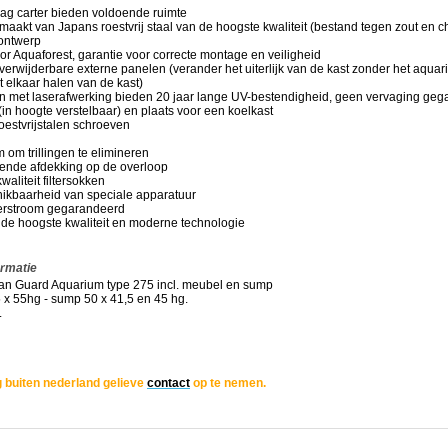
aag carter bieden voldoende ruimte
maakt van Japans roestvrij staal van de hoogste kwaliteit (bestand tegen zout en 
 ontwerp
r Aquaforest, garantie voor correcte montage en veiligheid
 verwijderbare externe panelen (verander het uiterlijk van de kast zonder het aquar
it elkaar halen van de kast)
en met laserafwerking bieden 20 jaar lange UV-bestendigheid, geen vervaging geg
(in hoogte verstelbaar) en plaats voor een koelkast
roestvrijstalen schroeven
m om trillingen te elimineren
kende afdekking op de overloop
waliteit filtersokken
hikbaarheid van speciale apparatuur
terstroom gegarandeerd
 de hoogste kwaliteit en moderne technologie
ingen,
ormatie
n Guard Aquarium type 275 incl. meubel en sump
 x 55hg - sump 50 x 41,5 en 45 hg.
.
 buiten nederland gelieve
contact
op te nemen.