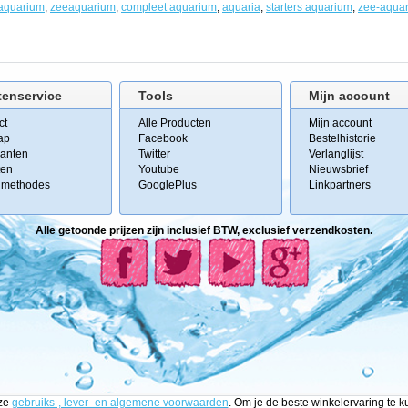
aquarium
,
zeeaquarium
,
compleet aquarium
,
aquaria
,
starters aquarium
,
zee-aqua
tenservice
Tools
Mijn account
ct
Alle Producten
Mijn account
ap
Facebook
Bestelhistorie
kanten
Twitter
Verlanglijst
ten
Youtube
Nieuwsbrief
lmethodes
GooglePlus
Linkpartners
Alle getoonde prijzen zijn inclusief BTW, exclusief verzendkosten.
nze
gebruiks-, lever- en algemene voorwaarden
. Om je de beste winkelervaring te