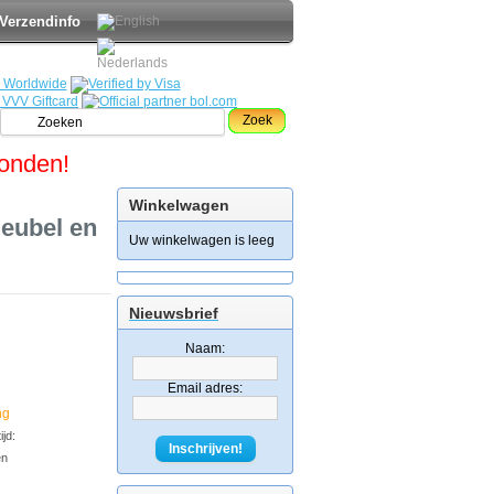
Verzendinfo
Zoek
zonden!
Winkelwagen
eubel en
Uw winkelwagen is leeg
Nieuwsbrief
Naam:
Email adres:
ng
jd:
Inschrijven!
en