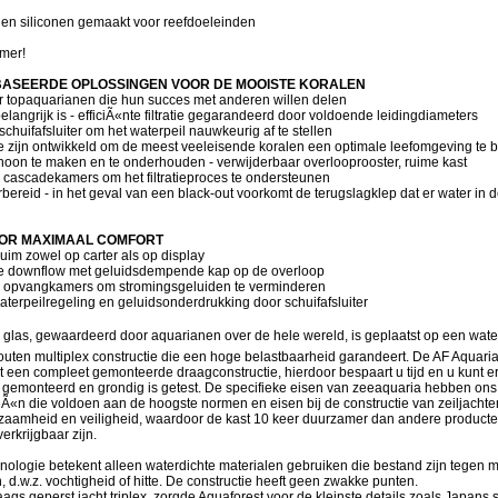
te en siliconen gemaakt voor reefdoeleinden
amer!
BASEERDE OPLOSSINGEN VOOR DE MOOISTE KORALEN
r topaquarianen die hun succes met anderen willen delen
elangrijk is - efficiÃ«nte filtratie gegarandeerd door voldoende leidingdiameters
chuifafsluiter om het waterpeil nauwkeurig af te stellen
ie zijn ontwikkeld om de meest veeleisende koralen een optimale leefomgeving te 
hoon te maken en te onderhouden - verwijderbaar overlooprooster, ruime kast
 cascadekamers om het filtratieproces te ondersteunen
orbereid - in het geval van een black-out voorkomt de terugslagklep dat er water in
OOR MAXIMAAL COMFORT
huim zowel op carter als op display
nde downflow met geluidsdempende kap op de overloop
n opvangkamers om stromingsgeluiden te verminderen
terpeilregeling en geluidsonderdrukking door schuifafsluiter
¢ glas, gewaardeerd door aquarianen over de hele wereld, is geplaatst op een wate
uten multiplex constructie die een hoge belastbaarheid garandeert. De AF Aquaria
 een compleet gemonteerde draagconstructie, hierdoor bespaart u tijd en u kunt er
is gemonteerd en grondig is getest. De specifieke eisen van zeeaquaria hebben ons
Ã«n die voldoen aan de hoogste normen en eisen bij de constructie van zeiljachte
zaamheid en veiligheid, waardoor de kast 10 keer duurzamer dan andere producten
erkrijgbaar zijn.
nologie betekent alleen waterdichte materialen gebruiken die bestand zijn tegen m
d.w.z. vochtigheid of hitte. De constructie heeft geen zwakke punten.
ags geperst jacht triplex, zorgde Aquaforest voor de kleinste details zoals Japans 