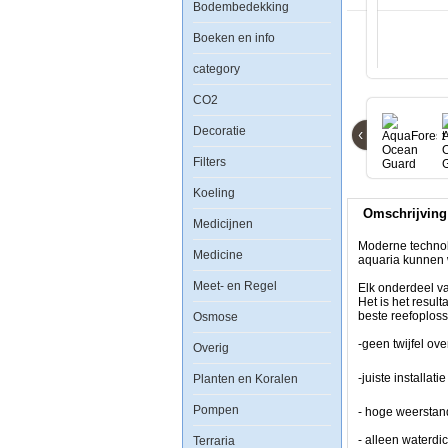
Bodembedekking
Boeken en info
category
CO2
AquaForest
Decoratie
‹
Ocean
Guard
Filters
Aquarium
type
275
Koeling
incl.
Omschrijving
meubel
Medicijnen
en
sump
Moderne technol
Medicine
-
aquaria kunnen 
Rhino
Meet- en Regel
Elk onderdeel v
Het is het resul
beste reefoplos
Osmose
-geen twijfel ov
Overig
-juiste installa
Planten en Koralen
Pompen
- hoge weerstan
Moderne
- alleen waterdi
Terraria
technologieÃÂ«n