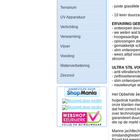
gecombineerd
- juiste glasdik
Terrarium
met
jarenlange
- 10 keer duurz
UV Apparatuur
aquariumervaring
heeft
ERVARING GE
Verlichting
ervoor
- ontworpen doo
gezorgd
- we weten wat b
dat
Verwarming
- hoogwaardige s
de
- oplossingen d
Aquaforest
- gemakkelijk sc
Vijver
aquaria
- slim ontworpen
kunnen
- wees altijd vo
Voeding
worden
stroomt
gecreerd.
Waterverbetering
ULTRA STIL V
Elk
- anti-vibratiesc
Zeezout
onderdeel
- zelfnivellere
van
- slim ontworpe
dit
- nauwkeurige wa
zorgvuldig
ontworpen
Het Optiwhite â
aquarium
hogedruk hardho
is
onze klanten met
gemaakt
dat het correct 
om
over technologie
aan
garandeert duur
de
die op de markt v
meest
strenge
Marine jachttech
eisen
omstandigheden, 
te
Naast het meerla