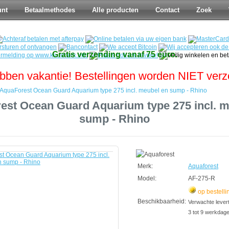
unt
Betaalmethodes
Alle producten
Contact
Zoek
Gratis verzending vanaf 75 euro.
bben vakantie! Bestellingen worden NIET ver
AquaForest Ocean Guard Aquarium type 275 incl. meubel en sump - Rhino
est Ocean Guard Aquarium type 275 incl. m
sump - Rhino
t
Merk:
Aquaforest
Model:
AF-275-R
op bestelli
Beschikbaarheid:
Verwachte leverti
3 tot 9 werkdag