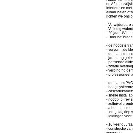
voldoen.
en A2 roestvrijs
Het
interieur, en me
is
elkaar halen of
het
richten we ons 
resultaat
van
- Verwijderbare 
een
- Volledig water
vruchtbare
- 20 jaar UV-be
samenwerking
- Door het brede 
tussen
de
- de hoogste tra
beste
- vervormt de kl
ingenieurs
- duurzaam, rand
en
- jarenlang get
aquarianen,
- passende dikte
resulterend
- zwarte overloo
in
- verbinding ge
de
- professioneel a
beste
reefoplossingen.
- duurzaam PVC-
- hoog systeemv
-
- cascadekamers
geen
- snelle installa
twijfel
- noodpijp (revis
over
- zelfnivellerend
kwaliteit
- afneembaar, ee
-
- terugslagklep 
technologie
- leidingen voo
voor
maritieme
- 10 keer duurz
jachten
- constructie va
toegepast
vervormen