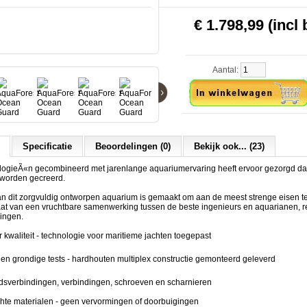
€ 1.798,99 (incl 
Aantal:
›
Specificatie
Beoordelingen (0)
Bekijk ook... (23)
ogieÃ«n gecombineerd met jarenlange aquariumervaring heeft ervoor gezorgd dat
worden gecreerd.
an dit zorgvuldig ontworpen aquarium is gemaakt om aan de meest strenge eisen t
taat van een vruchtbare samenwerking tussen de beste ingenieurs en aquarianen, r
singen.
er kwaliteit - technologie voor maritieme jachten toegepast
tie en grondige tests - hardhouten multiplex constructie gemonteerd geleverd
dsverbindingen, verbindingen, schroeven en scharnieren
chte materialen - geen vervormingen of doorbuigingen