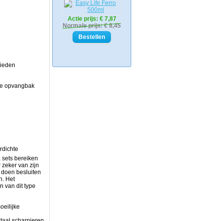
Actie prijs:
€ 7,87
Normale prijs: € 8,45
bieden
 de opvangbak
rdichte
 sets bereiken
 zeker van zijn
 doen besluiten
n. Het
 van dit type
oeilijke
staal scharnieren