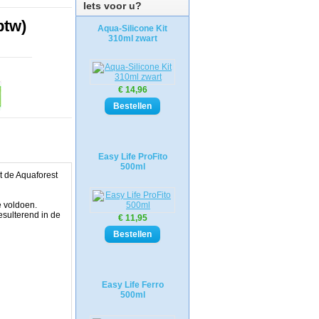
Iets voor u?
btw)
Aqua-Silicone Kit
310ml zwart
€ 14,96
Easy Life ProFito
500ml
 de Aquaforest
e voldoen.
esulterend in de
€ 11,95
Easy Life Ferro
500ml