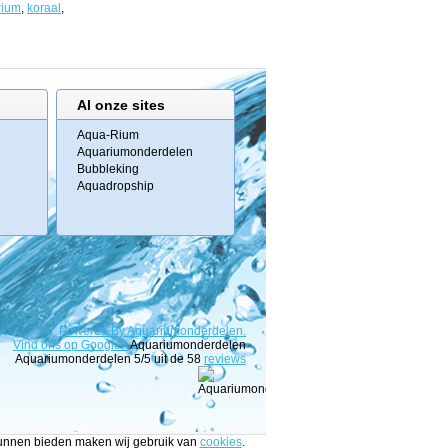
rium
,
koraal
,
Al onze sites
Aqua-Rium
Aquariumonderdelen
Bubbleking
Aquadropship
Powered
By
Aquariumonderdelen.
Vind ons op Google+
Aquariumonderdelen
Aquariumonderdelen
5
/5 uit de
58
reviews
 kunnen bieden maken wij gebruik van
cookies
.