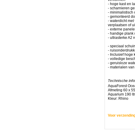
- hoge kast en l
-
- scharnieren ge
juiste
- minimalistisch
installatie
- gemonteerd doo
en
- waterdicht met
grondige
verplaatsen of u
tests
- externe panel
-
- handige plank 
hardhouten
- ultrasterke A2 
multiplex
constructie
- speciaal schui
gemonteerd
- ruisonderdruk
geleverd
- Inclusief hoge k
- volledige besc
- geruisloze wa
-
- materialen van
hoge
weerstandsverbind
verbindingen,
schroeven
Technische inf
en
AquaForest Ocea
scharnieren
Afmeting 60 x 55
Aquarium 190 ltr
-
Kleur: Rhino
alleen
waterdichte
materialen
-
Voor verzending
geen
vervormingen
of
doorbuigingen