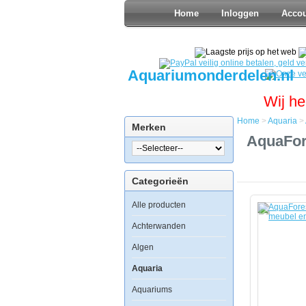
Home
Inloggen
Acco
Aquariumonderdelen.nl
Wij he
Home
>
Aquaria
>
Merken
Home
AquaFor
Aquaria
AquaFores
Ocean
Categorieën
Guard
Aquarium
Alle producten
type
275
incl.
Achterwanden
meubel
en
Algen
sump
-
Aquaria
Rhino
Aquariums