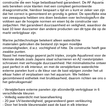
- professioneel antitrillingsschuim
constructie die een hoge belastbaarheid garandeert. De AF Aquaria
sets bereiken onze klanten met een compleet gemonteerde
- duurzaam PVC-opvangbak met speciale hydraulica
draagconstructie, hierdoor bespaart u tijd en u kunt er zeker van zijn
- hoog systeemvermogen gegarandeerd door geschikte buisdiameters
dat het correct is gemonteerd en grondig is getest. De specifieke eis
- cascadekamers met filtersokken (vervangbaar met AF-
van zeeaquaria hebben ons doen besluiten over technologieÃ«n die
mediareactoren)
voldoen aan de hoogste normen en eisen bij de constructie van
- snelle installatie van loodgieterswerk, geen lijmen nodig!
zeiljachten. Het garandeert duurzaamheid en veiligheid, waardoor de
- noodpijp (revisie) en kwaliteitsafsluiter voor nauwkeurige afstelling
kast 10 keer duurzamer dan andere producten van dit type die op de
- zelfnivellerende, stille downflow
markt verkrijgbaar zijn.
- afneembaar, eenvoudig te reinigen overlooprooster
- terugslagklep voorkomt dat water in de opvangbak stroomt
Marine jachttechnologie betekent alleen waterdichte
- leidingen voor 2 retourpompen in twee grootste AF OceanGuard sets
materialen gebruiken die bestand zijn tegen moeilijke
omstandigheden, d.w.z. vochtigheid of hitte. De constructie heeft ge
- 10 keer duurzamer dan andere kasten
zwakke punten.
- constructie van waterdicht multiplex onder hoge druk, zwelt niet,
Naast het meerlaags geperst jacht triplex, zorgde Aquaforest voor de
neemt geen water op, niet
kleinste details zoals Japans staal scharnieren en A2 roestvrijstalen
vervormen
schroeven met verhoogde duurzaamheid. Het minimalistische ontwe
- hoge kast en laag carter bieden voldoende ruimte
past perfect in elk interieur, en met de verwijderbare waterdichte
- scharnieren gemaakt van Japans roestvrij staal van de hoogste
externe panelen kunt u de kleur van de kast wijzigen zonder het uit
kwaliteit (bestand tegen zout en chemicaliÃÂ«n)
elkaar halen of verplaatsen van het aquarium. We hebben
gecombineerd esthetiek met bruikbaarheid, daarom richten we ons 
- minimalistisch ontwerp
het gebruiksgemak!
- gemonteerd door Aquaforest, garantie voor correcte montage en
veiligheid
- Verwijderbare externe panelen zijn afzonderlijk verkrijgbaar in 6
- waterdicht met verwijderbare externe panelen (verander het uiterlijk
verschillende kleuren
van de kast zonder het aquarium te verplaatsen of uit elkaar halen van
- Volledig waterdicht met laserafwerking
de kast)
- 20 jaar UV-bestendigheid, gegarandeerd geen verkleuring
- externe panelen met laserafwerking bieden 20 jaar lange UV-
- Door het brede kleurenpalet past de kast in elk interieur
bestendigheid, geen vervaging gegarandeerd!