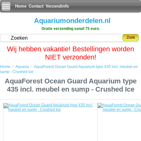
Home
Contact
Verzendinfo
Aquariumonderdelen.nl
Gratis verzending vanaf 75 euro.
Zoek
Wij hebben vakantie! Bestellingen worden
NIET verzonden!
>
>
Home
Aquaria
AquaForest Ocean Guard Aquarium type 435 incl. meubel en
Home
sump - Crushed Ice
Aquaria
AquaForest Ocean Guard Aquarium type
AquaForest Ocean Guard Aquarium type 435 incl. meubel en sump -
Crushed Ice
435 incl. meubel en sump - Crushed Ice
AquaForest Ocean Guard Aquarium type 435 incl. meubel en sump - Crushed Ice
Moderne technologieÃÂ«n gecombineerd met jarenlange
aquariumervaring heeft ervoor gezorgd dat de Aquaforest aquaria
kunnen worden gecreerd.