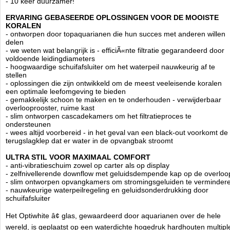
- 10 keer duurzamer!
markt verkrijgbaar zijn.
ERVARING GEBASEERDE OPLOSSINGEN VOOR DE MOOISTE
Marine jachttechnologie betekent alleen waterdichte
KORALEN
materialen gebruiken die bestand zijn tegen moeilijke
- ontworpen door topaquarianen die hun succes met anderen willen
omstandigheden, d.w.z. vochtigheid of hitte. De constructie heeft geen
delen
zwakke punten.
- we weten wat belangrijk is - efficiÃ«nte filtratie gegarandeerd door
Naast het meerlaags geperst jacht triplex, zorgde Aquaforest voor de
voldoende leidingdiameters
kleinste details zoals Japans staal scharnieren en A2 roestvrijstalen
- hoogwaardige schuifafsluiter om het waterpeil nauwkeurig af te
schroeven met verhoogde duurzaamheid. Het minimalistische ontwerp
stellen
past perfect in elk interieur, en met de verwijderbare waterdichte
- oplossingen die zijn ontwikkeld om de meest veeleisende koralen
externe panelen kunt u de kleur van de kast wijzigen zonder het uit
een optimale leefomgeving te bieden
elkaar halen of verplaatsen van het aquarium. We hebben
- gemakkelijk schoon te maken en te onderhouden - verwijderbaar
gecombineerd esthetiek met bruikbaarheid, daarom richten we ons op
overlooprooster, ruime kast
het gebruiksgemak!
- slim ontworpen cascadekamers om het filtratieproces te
ondersteunen
- Verwijderbare externe panelen zijn afzonderlijk verkrijgbaar in 6
- wees altijd voorbereid - in het geval van een black-out voorkomt de
verschillende kleuren
terugslagklep dat er water in de opvangbak stroomt
- Volledig waterdicht met laserafwerking
- 20 jaar UV-bestendigheid, gegarandeerd geen verkleuring
ULTRA STIL VOOR MAXIMAAL COMFORT
- Door het brede kleurenpalet past de kast in elk interieur
- anti-vibratieschuim zowel op carter als op display
- zelfnivellerende downflow met geluidsdempende kap op de overloo
- de hoogste transparantie OptiWhite
- slim ontworpen opvangkamers om stromingsgeluiden te verminder
- vervormt de kleuren niet, is gemakkelijker schoon te houden
- nauwkeurige waterpeilregeling en geluidsonderdrukking door
- duurzaam, randloos, met zwarte siliconen
schuifafsluiter
- jarenlang getest door zeeaquarianen
- passende dikte toegestaan om af te zien van versterkingen
- zwarte overloop, onder- en achterruit
Het Optiwhite â¢ glas, gewaardeerd door aquarianen over de hele
- verbinding gemaakt van gespecialiseerde aquariumsiliconen
wereld, is geplaatst op een waterdichte hogedruk hardhouten multipl