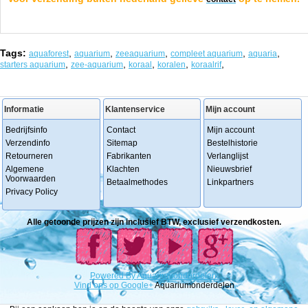
Tags:
,
,
,
,
,
aquaforest
aquarium
zeeaquarium
compleet aquarium
aquaria
,
,
,
,
,
starters aquarium
zee-aquarium
koraal
koralen
koraalrif
Informatie
Klantenservice
Mijn account
Bedrijfsinfo
Contact
Mijn account
Verzendinfo
Sitemap
Bestelhistorie
Retourneren
Fabrikanten
Verlanglijst
Algemene
Klachten
Nieuwsbrief
Voorwaarden
Betaalmethodes
Linkpartners
Privacy Policy
Alle getoonde prijzen zijn inclusief BTW, exclusief verzendkosten.
Powered
By
Aquariumonderdelen.
Vind ons op Google+
Aquariumonderdelen