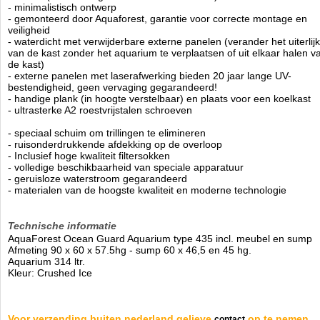
- minimalistisch ontwerp
- gemonteerd door Aquaforest, garantie voor correcte montage en
veiligheid
- waterdicht met verwijderbare externe panelen (verander het uiterlijk
van de kast zonder het aquarium te verplaatsen of uit elkaar halen v
de kast)
- externe panelen met laserafwerking bieden 20 jaar lange UV-
bestendigheid, geen vervaging gegarandeerd!
- handige plank (in hoogte verstelbaar) en plaats voor een koelkast
- ultrasterke A2 roestvrijstalen schroeven
- speciaal schuim om trillingen te elimineren
- ruisonderdrukkende afdekking op de overloop
- Inclusief hoge kwaliteit filtersokken
- volledige beschikbaarheid van speciale apparatuur
- geruisloze waterstroom gegarandeerd
- materialen van de hoogste kwaliteit en moderne technologie
Technische informatie
AquaForest Ocean Guard Aquarium type 435 incl. meubel en sump
Afmeting 90 x 60 x 57.5hg - sump 60 x 46,5 en 45 hg.
Aquarium 314 ltr.
Kleur
: Crushed Ice
Voor verzending buiten nederland gelieve
op te nemen.
contact