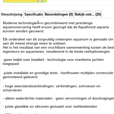
stellen
- oplossingen die zijn ontwikkeld om de meest veeleisende koralen
een optimale leefomgeving te bieden
- gemakkelijk schoon te maken en te onderhouden - verwijderbaar
Omschrijving
Specificatie
Beoordelingen (0)
Bekijk ook... (20)
overlooprooster, ruime kast
- slim ontworpen cascadekamers om het filtratieproces te
Moderne technologieÃ«n gecombineerd met jarenlange
ondersteunen
aquariumervaring heeft ervoor gezorgd dat de Aquaforest aquaria
- wees altijd voorbereid - in het geval van een black-out voorkomt de
kunnen worden gecreerd.
terugslagklep dat er water in de opvangbak stroomt
Elk onderdeel van dit zorgvuldig ontworpen aquarium is gemaakt om
ULTRA STIL VOOR MAXIMAAL COMFORT
aan de meest strenge eisen te voldoen.
- anti-vibratieschuim zowel op carter als op display
Het is het resultaat van een vruchtbare samenwerking tussen de bes
- zelfnivellerende downflow met geluidsdempende kap op de overloop
ingenieurs en aquarianen, resulterend in de beste reefoplossingen.
- slim ontworpen opvangkamers om stromingsgeluiden te verminderen
- nauwkeurige waterpeilregeling en geluidsonderdrukking door
-geen twijfel over kwaliteit - technologie voor maritieme jachten
schuifafsluiter
toegepast
Het Optiwhite Ã¢ÂÂ¢ glas, gewaardeerd door aquarianen over de hele
-juiste installatie en grondige tests - hardhouten multiplex constructie
wereld, is geplaatst op een waterdichte hogedruk hardhouten multiplex
gemonteerd geleverd
constructie die een hoge belastbaarheid garandeert. De AF Aquaria
sets bereiken onze klanten met een compleet gemonteerde
- hoge weerstandsverbindingen, verbindingen, schroeven en
draagconstructie, hierdoor bespaart u tijd en u kunt er zeker van zijn
scharnieren
dat het correct is gemonteerd en grondig is getest. De specifieke eisen
van zeeaquaria hebben ons doen besluiten over technologieÃÂ«n die
- alleen waterdichte materialen - geen vervormingen of doorbuiginge
voldoen aan de hoogste normen en eisen bij de constructie van
- juiste glasdikte en siliconen gemaakt voor reefdoeleinden
zeiljachten. Het garandeert duurzaamheid en veiligheid, waardoor de
kast 10 keer duurzamer dan andere producten van dit type die op de