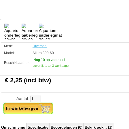
Technische informatie:
Afmeting 30cm breed x 60cm lang.
Diversen
Manufactured by:
Diversen
Model:
AH-rol300-60
Product ID:
FALSE
Merk:
Diversen
4.4
280
2.25
2.25
2026-08-18
10
Available from:
Aquariumonderdelen.nl
New
Model:
AH-rol300-60
Nog 10
op voorraad
Beschikbaarheid:
Levertijd 1 tot 3 werkdagen
€ 2,25 (incl btw)
Aantal:
Omschrijving
Specificatie
Beoordelingen (0)
Bekijk ook... (3)