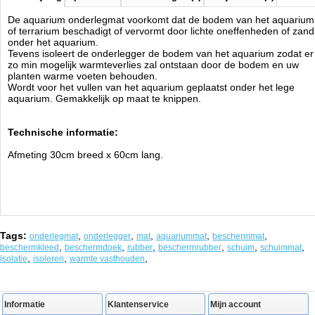
De aquarium onderlegmat voorkomt dat de bodem van het aquarium
of terrarium beschadigt of vervormt door lichte oneffenheden of zand
onder het aquarium.
Tevens isoleert de onderlegger de bodem van het aquarium zodat er
zo min mogelijk warmteverlies zal ontstaan door de bodem en uw
planten warme voeten behouden.
Wordt voor het vullen van het aquarium geplaatst onder het lege
aquarium. Gemakkelijk op maat te knippen.
Technische informatie:
Afmeting 30cm breed x 60cm lang.
Tags:
,
,
,
,
,
onderlegmat
onderlegger
mat
aquariummat
beschermmat
,
,
,
,
,
,
beschermkleed
beschermdoek
rubber
beschermrubber
schuim
schuimmat
,
,
,
isolatie
isoleren
warmte vasthouden
Informatie
Klantenservice
Mijn account